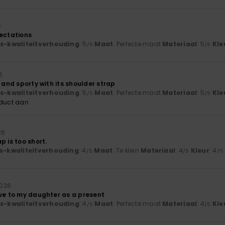
6
pectations
js-kwaliteitverhouding
: 5
Maat
: Perfecte maat
Materiaal
: 5
Kle
/5
/5
6
l and sporty with its shoulder strap
js-kwaliteitverhouding
: 5
Maat
: Perfecte maat
Materiaal
: 5
Kle
/5
/5
oduct aan
26
p is too short.
js-kwaliteitverhouding
: 4
Maat
: Te klein
Materiaal
: 4
Kleur
: 4
/5
/5
/5
2026
ave to my daughter as a present
js-kwaliteitverhouding
: 4
Maat
: Perfecte maat
Materiaal
: 4
Kle
/5
/5