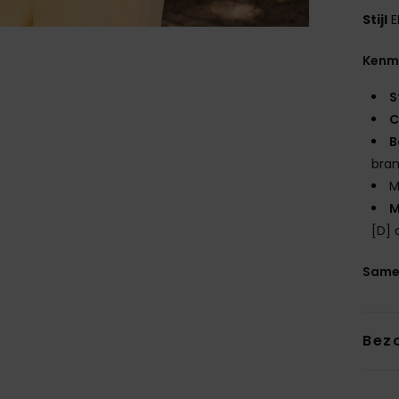
Stijl
E
Kenm
S
C
B
bra
M
M
[D]
Same
Bez