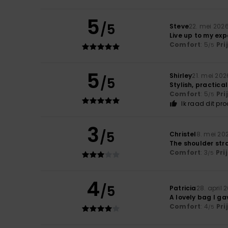
5
/5
Steve
22. mei 202
Live up to my ex
Comfort
: 5
Pri
/5
5
Shirley
21. mei 202
/5
Stylish, practica
Comfort
: 5
Pri
/5
Ik raad dit pr
3
/5
Christel
8. mei 20
The shoulder stra
Comfort
: 3
Pri
/5
4
/5
Patricia
28. april 
A lovely bag I g
Comfort
: 4
Pri
/5