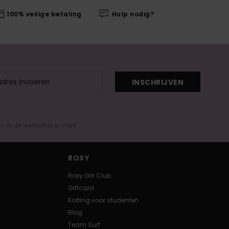
100% veilige betaling
Hulp nodig?
INSCHRIJVEN
ar in de welkomst e-mail
ROXY
Roxy Girl Club
Giftcard
Korting voor studenten
Blog
Team Surf