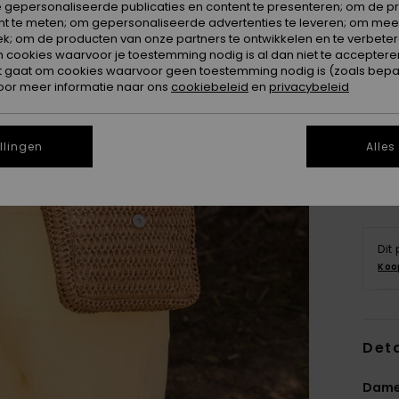
 gepersonaliseerde publicaties en content te presenteren; om de pr
nt te meten; om gepersonaliseerde advertenties te leveren; om meer
k; om de producten van onze partners te ontwikkelen en te verbetere
ookies waarvoor je toestemming nodig is al dan niet te accepteren
t gaat om cookies waarvoor geen toestemming nodig is (zoals bepa
oor meer informatie naar ons
cookiebeleid
en
privacybeleid
llingen
Alles
Dit
Koo
Deta
Dame