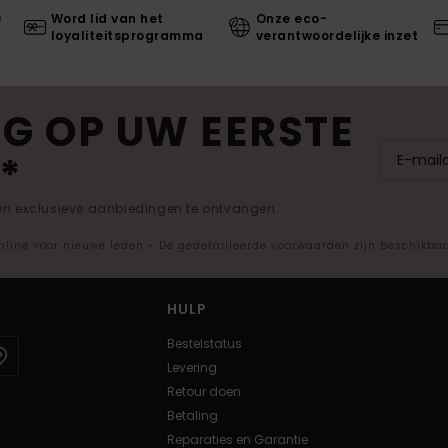
0
Word lid van het
Onze eco-
loyaliteitsprogramma
verantwoordelijke inzet
G OP UW EERSTE
*
 en exclusieve aanbiedingen te ontvangen.
nline voor nieuwe leden - De gedetailleerde voorwaarden zijn beschikba
HULP
Bestelstatus
Levering
Retour doen
Betaling
Reparaties en Garantie