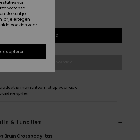
estaties van
 te weten te
n. Je kunt je
, of je ertegen
alde cookies voor
1SZ
 accepteren
Niet op voorraad
 product is momenteel niet op voorraad.
p andere opties
ils & functies
s Bruin Crossbody-tas