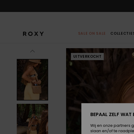
Ga
naar
Productinformatie
SALE ON SALE
COLLECTIE
UITVERKOCHT
BEPAAL ZELF WAT 
Wij en onze partners 
slaan en/of te raadpl