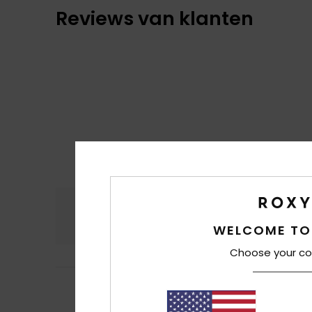
Reviews van klanten
Comfort
Prijs
4.7
WELCOME TO
Choose your co
5
Isabelle
2. juli 20
/5
really nice and p
Comfort
: 5
Pri
/5