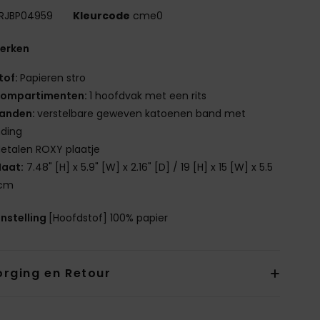
RJBP04959
Kleurcode
cme0
erken
tof:
Papieren stro
ompartimenten:
1 hoofdvak met een rits
anden:
verstelbare geweven katoenen band met
nding
etalen ROXY plaatje
aat:
7.48" [H] x 5.9" [W] x 2.16" [D] / 19 [H] x 15 [W] x 5.5
 cm
nstelling
[Hoofdstof] 100% papier
orging en Retour