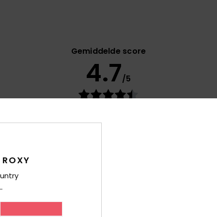
Gemiddelde score
4.7
/5
gebaseerd op
12 geverifieerde beoordelingen
sinds maart 2026
67% van onze klanten bevelen dit product aan
-kwaliteitverhouding
Maat
Mate
4.6
4
Te klein
Te groot
 ROXY
untry
26
ractical
js-kwaliteitverhouding
: 3
Maat
: Perfecte maat
Materiaal
: 5
Kle
/5
/5