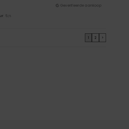
Geverifieerde aankoop
ur
: 5
/5
1
2
>