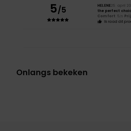
5
HELENE
25. april 2
/5
the perfect choic
Comfort
: 5
Pri
/5
Ik raad dit pr
Onlangs bekeken