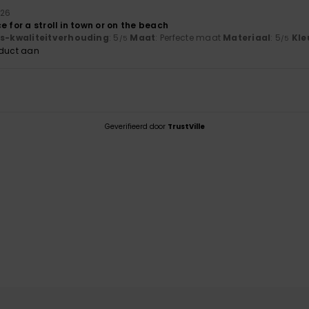
026
e for a stroll in town or on the beach
js-kwaliteitverhouding
: 5
Maat
: Perfecte maat
Materiaal
: 5
Kle
/5
/5
oduct aan
Geverifieerd door
TrustVille