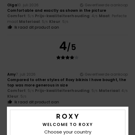
Olga
10. juli 2026
Geverifieerde aankoop
Comfortable and exactly as shown in the picture
Comfort
: 5
Prijs-kwaliteitverhouding
: 4
Maat
: Perfecte
/5
/5
maat
Materiaal
: 5
Kleur
: 5
/5
/5
Ik raad dit product aan
4
/5
Amy
7. juli 2026
Geverifieerde aankoop
Compared to other styles of Roxy bikinis I have bought, the
top was more generous in size
Comfort
: 5
Prijs-kwaliteitverhouding
: 5
Materiaal
: 4
/5
/5
/5
Kleur
: 5
/5
Ik raad dit product aan
4
/5
WELCOME TO ROXY
Choose your country