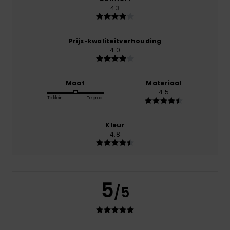
4.3
Prijs-kwaliteitverhouding
4.0
Maat
Materiaal
4.5
Te klein
Te groot
Kleur
4.8
5
/5