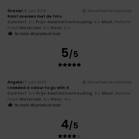
Gracia
28. juni 2026
Geverifieerde aankoop
Komt overeen met de foto
Comfort
: 3
Prijs-kwaliteitverhouding
: 4
Maat
: Perfecte
/5
/5
maat
Materiaal
: 5
Kleur
: 5
/5
/5
Ik raad dit product aan
5
/5
Angela
27. juni 2026
Geverifieerde aankoop
I needed a colour to go with it
Comfort
: 4
Prijs-kwaliteitverhouding
: 4
Maat
: Perfecte
/5
/5
maat
Materiaal
: 4
Kleur
: 4
/5
/5
Ik raad dit product aan
4
/5