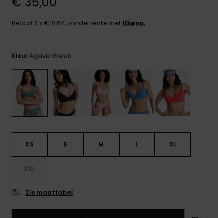
€ 35,00
FAQ
Playsuits
Riemen &
Snowboard
bekijken
Technische
portemonne
ROXY APP
tassen
Betaal 3 x € 11,67, zonder rente met
Shorts
Surf
Handschoen
VERLANGLIJST
Snow
& sjaals
Agave Green
Kleur
Rokken
Accessoires
Schultassen
Schoolartik
Hoeden &
mutsen
Accessoires
Zonnebrillen
XS
S
M
L
XL
Wetsuits
XXL
Rashguards
neopreen
Zie maattabel
accessoires