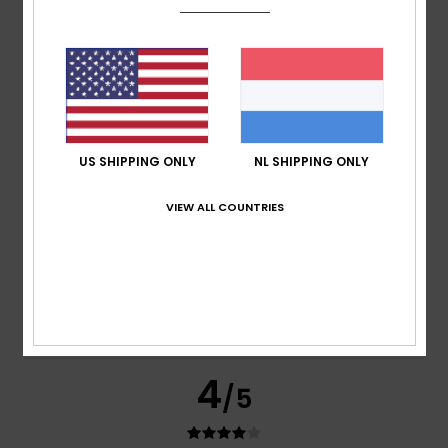
Itziar
6. juli 2026
Geverifieerde aankoop
The picture doesn’t lie
Comfort
: 4
Prijs-kwaliteitverhouding
: 4
Maat
: Perfecte
/5
/5
maat
Materiaal
: 4
Kleur
: 4
/5
/5
5
/5
US SHIPPING ONLY
NL SHIPPING ONLY
VIEW ALL COUNTRIES
Becky
4. juli 2026
Geverifieerde aankoop
Great fit
Comfort
: 5
Prijs-kwaliteitverhouding
: 4
Maat
: Perfecte
/5
/5
maat
Materiaal
: 5
Kleur
: 5
/5
/5
Ik raad dit product aan
4
/5