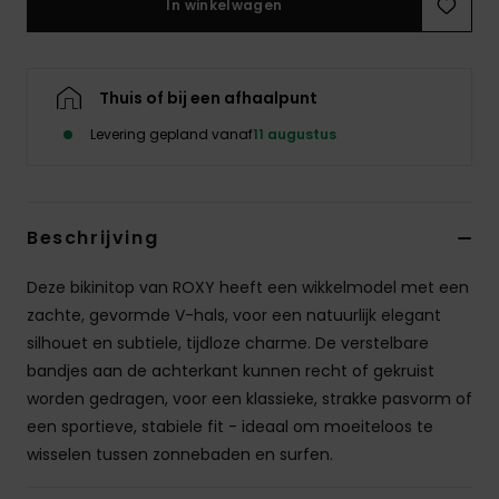
In winkelwagen
Swim
Kleding
Thuis of bij een afhaalpunt
Levering gepland vanaf
11 augustus
Accessoires
Schoenen
Beschrijving
Fitness
Deze bikinitop van ROXY heeft een wikkelmodel met een
zachte, gevormde V-hals, voor een natuurlijk elegant
Snow
silhouet en subtiele, tijdloze charme. De verstelbare
bandjes aan de achterkant kunnen recht of gekruist
worden gedragen, voor een klassieke, strakke pasvorm of
een sportieve, stabiele fit - ideaal om moeiteloos te
wisselen tussen zonnebaden en surfen.