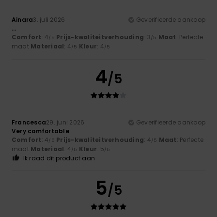
Ainara
3. juli 2026
Geverifieerde aankoop
...
Comfort
: 4
Prijs-kwaliteitverhouding
: 3
Maat
: Perfecte
/5
/5
maat
Materiaal
: 4
Kleur
: 4
/5
/5
4
/5
Francesca
29. juni 2026
Geverifieerde aankoop
Very comfortable
Comfort
: 4
Prijs-kwaliteitverhouding
: 4
Maat
: Perfecte
/5
/5
maat
Materiaal
: 4
Kleur
: 5
/5
/5
Ik raad dit product aan
5
/5