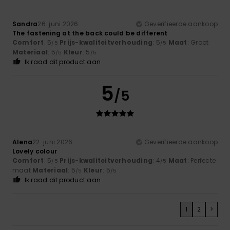
Sandra
26. juni 2026
Geverifieerde aankoop
The fastening at the back could be different
Comfort
: 5
Prijs-kwaliteitverhouding
: 5
Maat
: Groot
/5
/5
Materiaal
: 5
Kleur
: 5
/5
/5
Ik raad dit product aan
5
/5
Alena
22. juni 2026
Geverifieerde aankoop
Lovely colour
Comfort
: 5
Prijs-kwaliteitverhouding
: 4
Maat
: Perfecte
/5
/5
maat
Materiaal
: 5
Kleur
: 5
/5
/5
Ik raad dit product aan
1
2
>