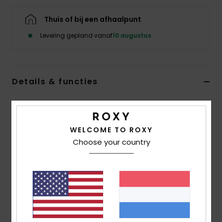
Swim
Thuis of bij een afhaalpunt
Kleding
Levering gepland vanaf
10 augustus
Accessoires
Details & functies
Schoenen
Toddlers Blauw Sandalen
Stijl
AROL100029
Kleurcode
lbl
Fitness
WELCOME TO ROXY
Choose your country
Kenmerken
Snow
Stof:
Bovendeel van doorgestikt lycra, polyester en
leer
Voetbed:
gevormd EVA
Buitenzool:
Getextureerd EVA voor meer grip
voering:
polyester voering