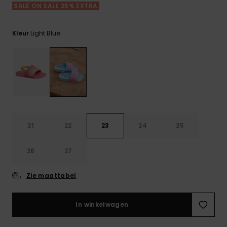
FAQ
Playsuits
Riemen &
Snowboard
SALE ON SALE 25% EXTRA
bekijken
Technische
portemonne
ROXY APP
tassen
Shorts
Surf
Light Blue
Kleur
Handschoen
VERLANGLIJST
Snow
& sjaals
Rokken
Accessoires
Schultassen
Schoolartik
Hoeden &
mutsen
Accessoires
Zonnebrillen
21
22
23
24
25
26
27
Wetsuits
Zie maattabel
Rashguards
neopreen
accessoires
In winkelwagen