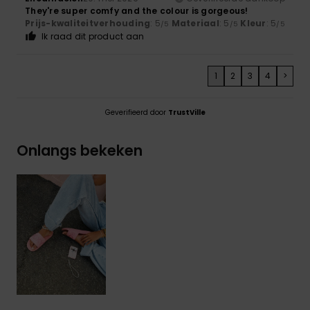
They're super comfy and the colour is gorgeous!
Prijs-kwaliteitverhouding
: 5
Materiaal
: 5
Kleur
: 5
/5
/5
/5
Ik raad dit product aan
1
2
3
4
>
Geverifieerd door
TrustVille
Onlangs bekeken