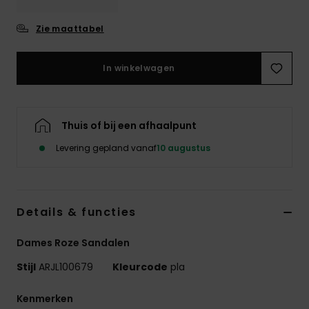
Swim
Zie maattabel
Kleding
In winkelwagen
Accessoires
Thuis of bij een afhaalpunt
Schoenen
Levering gepland vanaf
10 augustus
Fitness
Details & functies
Snow
Dames Roze Sandalen
Stijl
ARJL100679
Kleurcode
pla
Kenmerken