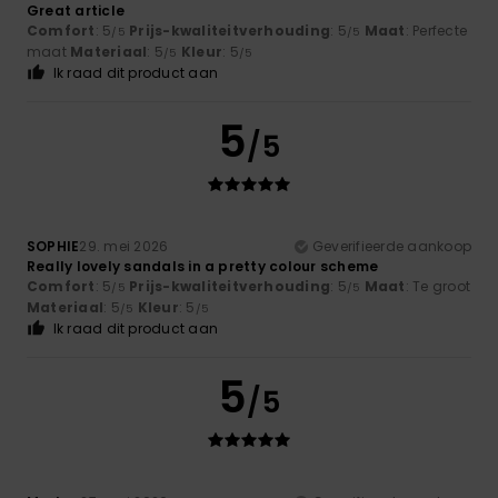
Great article
Comfort
: 5
Prijs-kwaliteitverhouding
: 5
Maat
: Perfecte
/5
/5
maat
Materiaal
: 5
Kleur
: 5
/5
/5
Ik raad dit product aan
5
/5
SOPHIE
29. mei 2026
Geverifieerde aankoop
Really lovely sandals in a pretty colour scheme
Comfort
: 5
Prijs-kwaliteitverhouding
: 5
Maat
: Te groot
/5
/5
Materiaal
: 5
Kleur
: 5
/5
/5
Ik raad dit product aan
5
/5