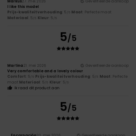
Markus
27. mei 2026
Geverifieerde aankoop
I like this model
Prijs-kwaliteitverhouding
: 5
Maat
: Perfecte maat
/5
Materiaal
: 5
Kleur
: 5
/5
/5
5
/5
Martina
21. mei 2026
Geverifieerde aankoop
Very comfortable and a lovely colour
Comfort
: 5
Prijs-kwaliteitverhouding
: 5
Maat
: Perfecte
/5
/5
maat
Materiaal
: 5
Kleur
: 5
/5
/5
Ik raad dit product aan
5
/5
Encarnación
20. mei 2026
Geverifieerde aankoop