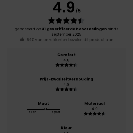
4.9
/5
gebaseerd op
31 geverifieerde beoordelingen
sinds
september 2025
84% van onze klanten bevelen dit product aan
Comfort
4.8
Prijs-kwaliteitverhouding
4.8
Maat
Materiaal
4.9
Te klein
Te groot
Kleur