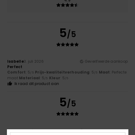
4.9
5
/5
Isabelle
3. juli 2026
Geverifieerde aankoop
Perfect
Comfort
: 5
Prijs-kwaliteitverhouding
: 5
Maat
: Perfecte
/5
/5
maat
Materiaal
: 5
Kleur
: 5
/5
/5
Ik raad dit product aan
5
/5
Gerardo Borja
29. juni 2026
Geverifieerde aankoop