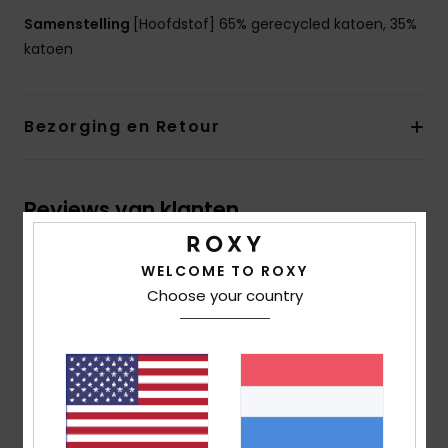
Samenstelling
[Hoofdstof] 65% gerecycled katoen, 35%
katoen
Bezorging en Retour
Reviews van klanten
WELCOME TO ROXY
Gemiddelde score
Choose your country
5.0
/5
gebaseerd op
1 geverifieerde beoordelingen
sinds
februari 2026
100% van onze klanten bevelen dit product aan