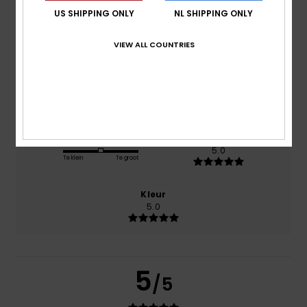
US SHIPPING ONLY
NL SHIPPING ONLY
Comfort
NaN
VIEW ALL COUNTRIES
Prijs-kwaliteitverhouding
5.0
Maat
Materiaal
5.0
Te klein
Te groot
Kleur
5.0
5
/5