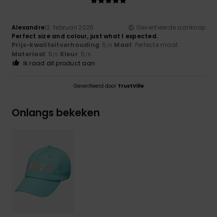
Alexandre
12. februari 2026
Geverifieerde aankoop
Perfect size and colour, just what I expected.
Prijs-kwaliteitverhouding
: 5
Maat
: Perfecte maat
/5
Materiaal
: 5
Kleur
: 5
/5
/5
Ik raad dit product aan
Geverifieerd door
TrustVille
Onlangs bekeken