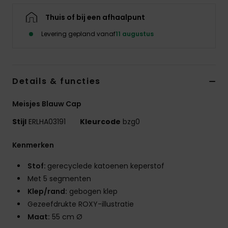
Swim
Thuis of bij een afhaalpunt
Levering gepland vanaf
11 augustus
Kleding
Accessoires
Details & functies
Schoenen
Meisjes Blauw Cap
Stijl
ERLHA03191
Kleurcode
bzg0
Fitness
Kenmerken
Snow
Stof:
gerecyclede katoenen keperstof
Met 5 segmenten
Klep/rand:
gebogen klep
Gezeefdrukte ROXY-illustratie
Maat:
55 cm Ø