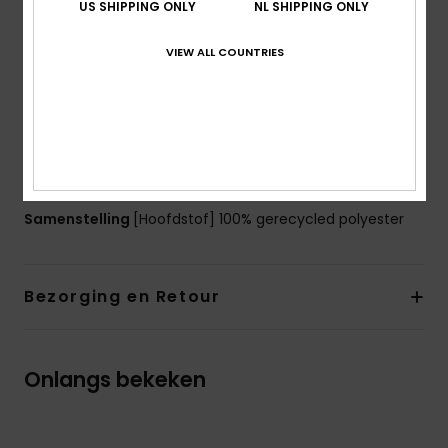
US SHIPPING ONLY
NL SHIPPING ONLY
Versterkte rubberen bodem
Volume:
Capaciteit van 24 liter
VIEW ALL COUNTRIES
Afmetingen:
45,5 [h] x 33 [b] x 14 [d] cm
Branding:
Katoenen ROXY-patch
Folie-achtig gezeefdrukt ROXY-logo
De look van het product kan ietsje veranderen
afhankelijk van de plaatsing van de print
Samenstelling
[Hoofdstof] 100% gerecycled polyester
Bezorging en Retour
Onlangs bekeken