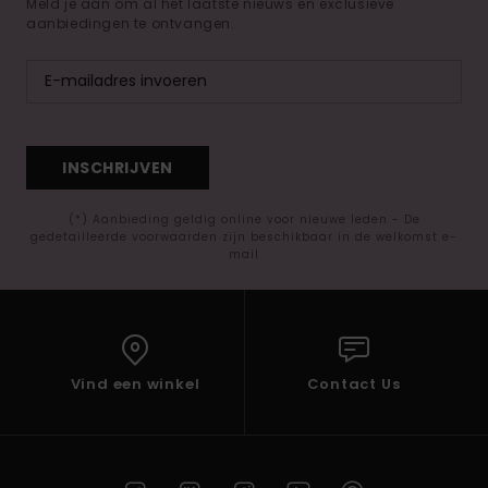
Meld je aan om al het laatste nieuws en exclusieve
aanbiedingen te ontvangen.
INSCHRIJVEN
(*) Aanbieding geldig online voor nieuwe leden - De
gedetailleerde voorwaarden zijn beschikbaar in de welkomst e-
mail
Vind een winkel
Contact Us