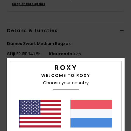
Swim
Koop andere opties
Kleding
Details & functies
Accessoires
Dames Zwart Medium Rugzak
Stijl
ERJBP04785
Kleurcode
kvj5
Schoenen
Kenmerken
Fitness
WELCOME TO ROXY
Stof:
100% gerecycled polyester
Choose your country
Compartimenten:
2 hoofdvakken met een rits
Snow
Gevoerd laptopvak
Zakken:
Zijzak met rits
Zonnebrilvak met rits bovenop
2 meshzakken opzij
Banden:
verstelbare gevoerde schouderbanden
Versteviging:
gevoerd achterpand