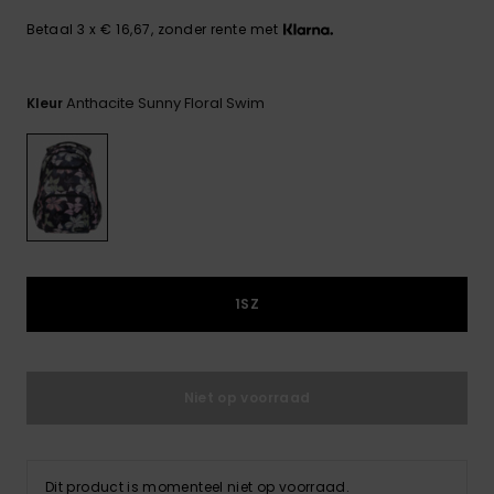
FAQ
Playsuits
Riemen &
Snowboard
bekijken
Technische
portemonne
Betaal 3 x € 16,67, zonder rente met
ROXY APP
tassen
Shorts
Surf
Handschoen
Anthacite Sunny Floral Swim
Kleur
VERLANGLIJST
Snow
& sjaals
Rokken
Accessoires
Schultassen
Schoolartik
Hoeden &
mutsen
Accessoires
Zonnebrillen
1SZ
Wetsuits
Rashguards
Niet op voorraad
neopreen
accessoires
Dit product is momenteel niet op voorraad.