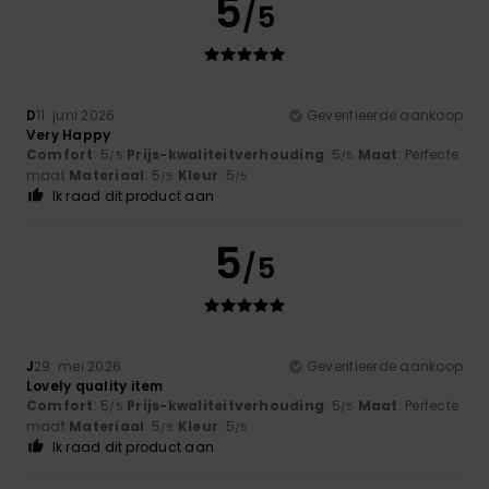
5
/5
D
11. juni 2026
Geverifieerde aankoop
Very Happy
Comfort
: 5
Prijs-kwaliteitverhouding
: 5
Maat
: Perfecte
/5
/5
maat
Materiaal
: 5
Kleur
: 5
/5
/5
Ik raad dit product aan
5
/5
J
29. mei 2026
Geverifieerde aankoop
Lovely quality item
Comfort
: 5
Prijs-kwaliteitverhouding
: 5
Maat
: Perfecte
/5
/5
maat
Materiaal
: 5
Kleur
: 5
/5
/5
Ik raad dit product aan