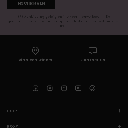
INSCHRIJVEN
(*) Aanbieding geldig online voor nieuwe leden - De
gedetailleerde voorwaarden zijn beschikbaar in de welkomst e-
mail
Vind een winkel
Contact Us
HULP
ROXY