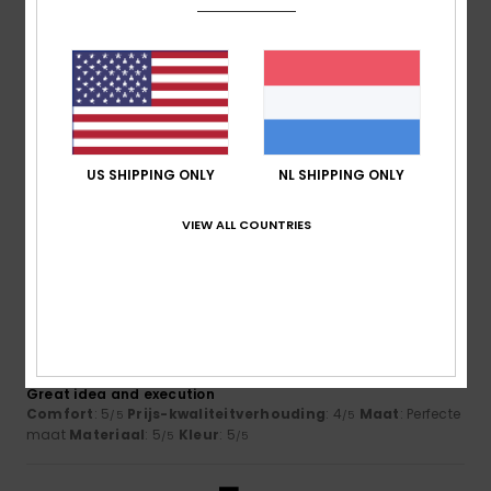
Maat
Materiaal
5.0
Te klein
Te groot
Kleur
5.0
US SHIPPING ONLY
NL SHIPPING ONLY
VIEW ALL COUNTRIES
5
/5
Christelle
21. juni 2026
Geverifieerde aankoop
Great idea and execution
Comfort
: 5
Prijs-kwaliteitverhouding
: 4
Maat
: Perfecte
/5
/5
maat
Materiaal
: 5
Kleur
: 5
/5
/5