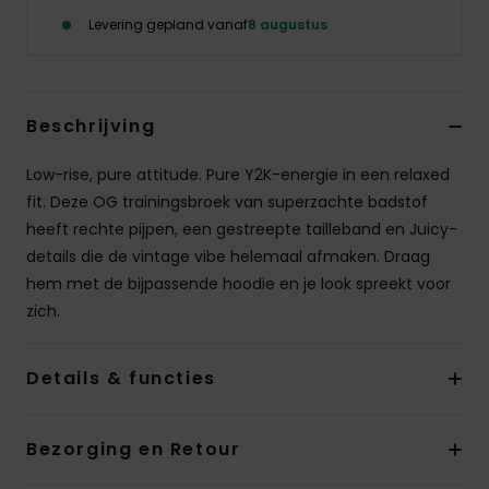
Swim
Levering gepland vanaf
8 augustus
Kleding
Beschrijving
Accessoires
Low-rise, pure attitude. Pure Y2K-energie in een relaxed
fit. Deze OG trainingsbroek van superzachte badstof
Schoenen
heeft rechte pijpen, een gestreepte tailleband en Juicy-
details die de vintage vibe helemaal afmaken. Draag
Fitness
hem met de bijpassende hoodie en je look spreekt voor
zich.
Snow
Details & functies
Bezorging en Retour