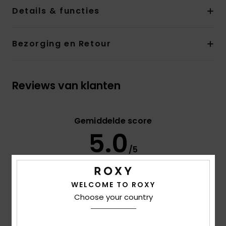
Details & functies
Bezorging en Retour
Reviews van klanten
Gemiddelde score
5.0
/5
gebaseerd op
2 geverifieerde beoordelingen
sinds
WELCOME TO ROXY
juni 2026
Choose your country
100% van onze klanten bevelen dit product aan
Comfort