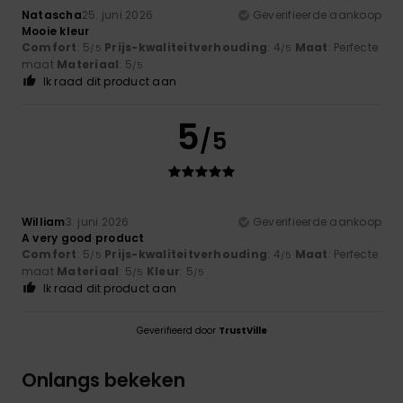
Natascha
25. juni 2026
Geverifieerde aankoop
Mooie kleur
Comfort
: 5
Prijs-kwaliteitverhouding
: 4
Maat
: Perfecte
/5
/5
maat
Materiaal
: 5
/5
Ik raad dit product aan
5
/5
William
3. juni 2026
Geverifieerde aankoop
A very good product
Comfort
: 5
Prijs-kwaliteitverhouding
: 4
Maat
: Perfecte
/5
/5
maat
Materiaal
: 5
Kleur
: 5
/5
/5
Ik raad dit product aan
Geverifieerd door
TrustVille
Onlangs bekeken