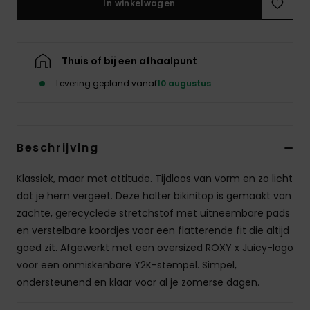
In winkelwagen
Swim
Kleding
Thuis of bij een afhaalpunt
Levering gepland vanaf
10 augustus
Accessoires
Schoenen
Beschrijving
Fitness
Klassiek, maar met attitude. Tijdloos van vorm en zo licht
dat je hem vergeet. Deze halter bikinitop is gemaakt van
Snow
zachte, gerecyclede stretchstof met uitneembare pads
en verstelbare koordjes voor een flatterende fit die altijd
goed zit. Afgewerkt met een oversized ROXY x Juicy-logo
voor een onmiskenbare Y2K-stempel. Simpel,
ondersteunend en klaar voor al je zomerse dagen.