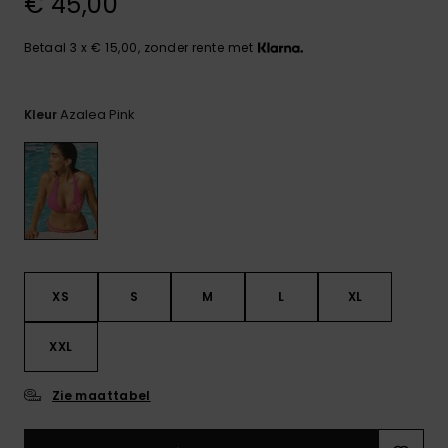
€ 45,00
FAQ
Playsuits
Riemen &
Snowboard
bekijken
Technische
portemonne
ROXY APP
tassen
Betaal 3 x € 15,00, zonder rente met
Shorts
Surf
Handschoen
VERLANGLIJST
Snow
& sjaals
Azalea Pink
Kleur
Rokken
Accessoires
Schultassen
Schoolartik
Hoeden &
mutsen
Accessoires
Zonnebrillen
XS
S
M
L
XL
Wetsuits
XXL
Rashguards
neopreen
Zie maattabel
accessoires