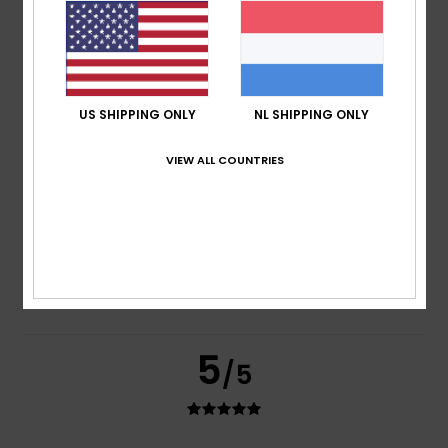
5.0
Prijs-kwaliteitverhouding
4.0
US SHIPPING ONLY
NL SHIPPING ONLY
VIEW ALL COUNTRIES
Maat
Materiaal
5.0
Te klein
Te groot
Kleur
5.0
5
/5