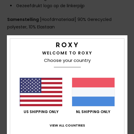
Gezeefdrukt logo op de linkerpijp
Samenstelling
[Hoofdmateriaal] 90% Gerecycled
polyester, 10% Elastaan
Bezorging en Retour
WELCOME TO ROXY
Choose your country
Reviews van klanten
Gemiddelde score
5.0
US SHIPPING ONLY
NL SHIPPING ONLY
/5
VIEW ALL COUNTRIES
gebaseerd op
1 geverifieerde beoordelingen
sinds