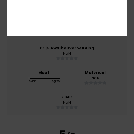
maart 2026
0% van onze klanten bevelen dit product aan
Comfort
NaN
Prijs-kwaliteitverhouding
NaN
Maat
Materiaal
NaN
Te klein
Te groot
Kleur
NaN