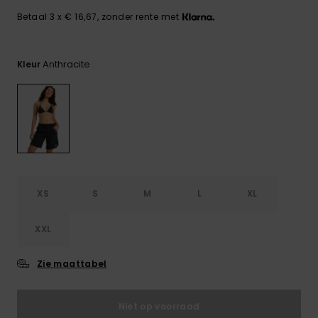
FAQ
Playsuits
Riemen &
Snowboard
bekijken
Technische
Betaal 3 x € 16,67, zonder rente met
portemonne
ROXY APP
tassen
Shorts
Surf
Handschoen
Anthracite
Kleur
VERLANGLIJST
Snow
& sjaals
Rokken
Accessoires
Schultassen
Schoolartik
Hoeden &
mutsen
Accessoires
Zonnebrillen
XS
S
M
L
XL
Wetsuits
XXL
Rashguards
Zie maattabel
neopreen
accessoires
Niet op voorraad