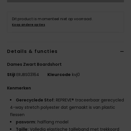
Swim
Dit product is momenteel niet op voorraad.
Kleding
Koop andere opties
Accessoires
Details & functies
Schoenen
Dames Zwart Boardshort
Fitness
Stijl
ERJBS03164
Kleurcode
kvj0
Kenmerken
Snow
Gerecyclede Stof:
REPREVE® traceerbaar gerecycled
4-way stretch polyester dat gemaakt is van plastic
flessen
pasvorm:
halflang model
Taille:
Volledig elastische tailleband met trekkoord