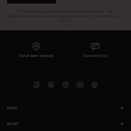
(*) Aanbieding geldig online voor nieuwe leden - De
gedetailleerde voorwaarden zijn beschikbaar in de welkomst e-
mail
Vind een winkel
Contact Us
HULP
ROXY