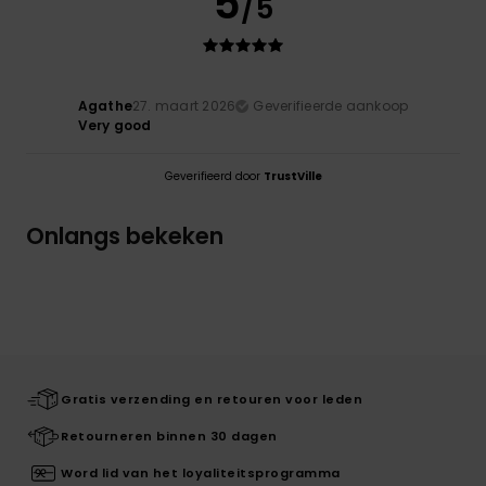
5
/5
Agathe
27. maart 2026
Geverifieerde aankoop
Very good
Geverifieerd door
TrustVille
Onlangs bekeken
Gratis verzending en retouren voor leden
Retourneren binnen 30 dagen
Word lid van het loyaliteitsprogramma