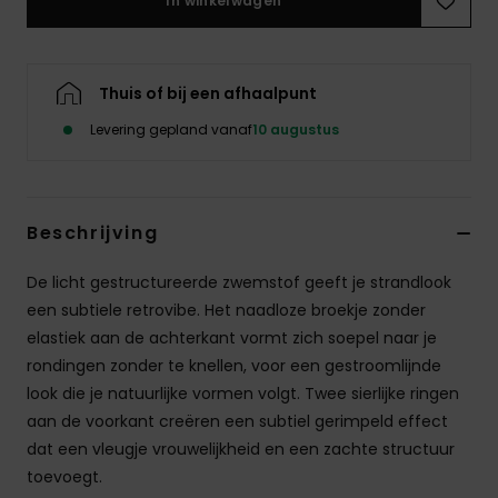
In winkelwagen
Swim
Kleding
Thuis of bij een afhaalpunt
Levering gepland vanaf
10 augustus
Accessoires
Schoenen
Beschrijving
Fitness
De licht gestructureerde zwemstof geeft je strandlook
een subtiele retrovibe. Het naadloze broekje zonder
elastiek aan de achterkant vormt zich soepel naar je
Snow
rondingen zonder te knellen, voor een gestroomlijnde
look die je natuurlijke vormen volgt. Twee sierlijke ringen
aan de voorkant creëren een subtiel gerimpeld effect
dat een vleugje vrouwelijkheid en een zachte structuur
toevoegt.