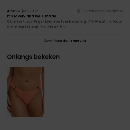
Aina
24. juni 2026
Geverifieerde aankoop
It’s lovely and well-made
Comfort
: 5
Prijs-kwaliteitverhouding
: 4
Maat
: Perfecte
/5
/5
maat
Materiaal
: 5
Kleur
: 5
/5
/5
Geverifieerd door
TrustVille
Onlangs bekeken