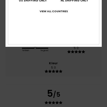
US SHIPPING ONLY
NL SHIPPING ONLY
Comfort
5.0
VIEW ALL COUNTRIES
Prijs-kwaliteitverhouding
4.0
Maat
Materiaal
5.0
Te klein
Te groot
Kleur
5.0
5
/5