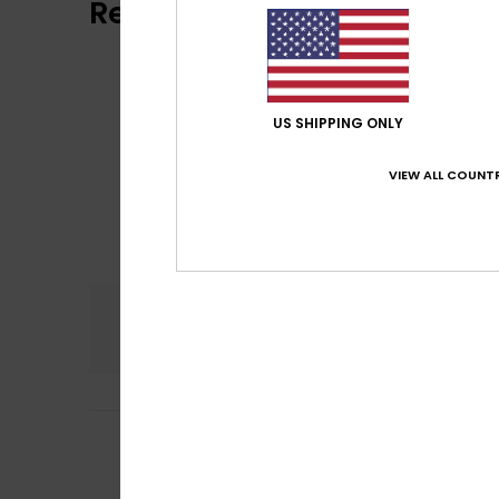
Reviews van klanten
US SHIPPING ONLY
VIEW ALL COUNTR
Comfort
Prijs
5.0
5
/5
Aina
24. juni 2026
It’s lovely and 
Comfort
: 5
Pri
/5