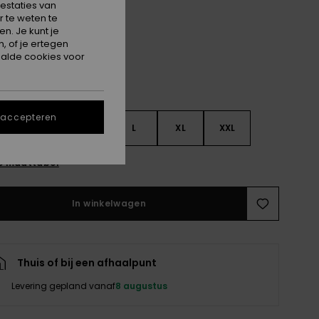
estaties van
Katydid
 te weten te
n. Je kunt je
, of je ertegen
alde cookies voor
 accepteren
S
S
M
L
XL
XXL
e maattabel
In winkelwagen
Thuis of bij een afhaalpunt
Levering gepland vanaf
8 augustus