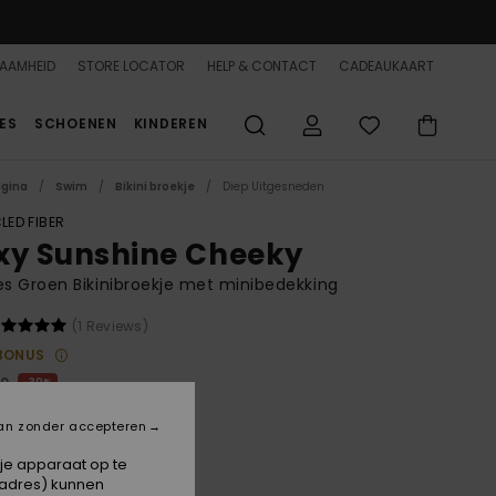
AAMHEID
STORE LOCATOR
HELP & CONTACT
CADEAUKAART
ES
SCHOENEN
KINDEREN
agina
Swim
Bikini broekje
Diep Uitgesneden
LED FIBER
xy Sunshine Cheeky
 Groen Bikinibroekje met minibedekking
(1 Reviews)
BONUS
00
30%
8,00
an zonder accepteren
 je apparaat op te
-adres) kunnen