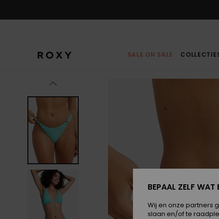
Ga
naar
Productinformatie
SALE ON SALE
COLLECTIE
BEPAAL ZELF WAT 
Wij en onze partners 
slaan en/of te raadpl