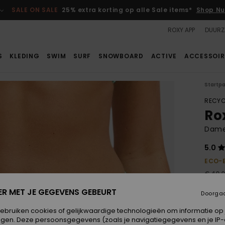
SALE ON SALE
25% extra korting op alle Sale items*
Shop Nu
ROXY APP
DUURZ
S
KLEDING
SWIM
SURF
SNOWBOARD
ACTIVE
ACCESSOIR
Startp
RECYC
Ro
Dames
5.0
ECO-
€ 40,
€ 2
ER MET JE GEGEVENS GEBEURT
Doorga
SALE
gebruiken cookies of gelijkwaardige technologieën om informatie op
egen. Deze persoonsgegevens (zoals je navigatiegegevens en je IP