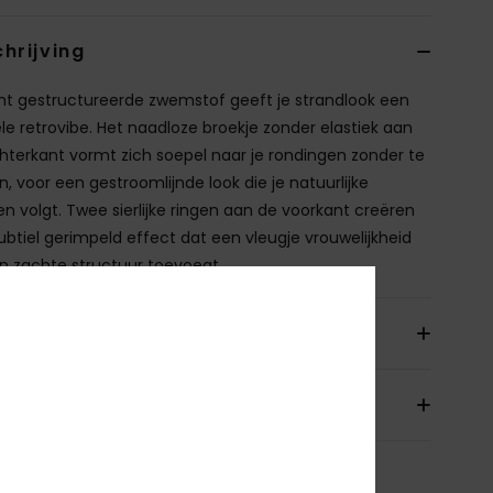
hrijving
cht gestructureerde zwemstof geeft je strandlook een
ele retrovibe. Het naadloze broekje zonder elastiek aan
hterkant vormt zich soepel naar je rondingen zonder te
n, voor een gestroomlijnde look die je natuurlijke
n volgt. Twee sierlijke ringen aan de voorkant creëren
ubtiel gerimpeld effect dat een vleugje vrouwelijkheid
n zachte structuur toevoegt.
ils & functies
orging en Retour