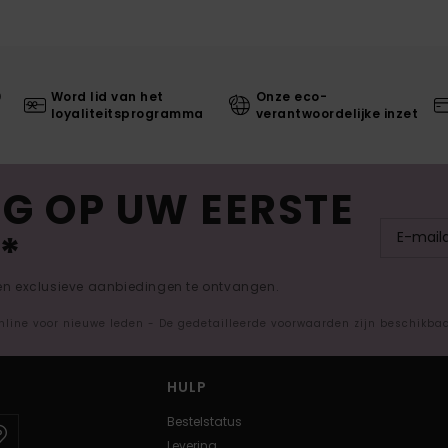
0
Word lid van het
Onze eco-
loyaliteitsprogramma
verantwoordelijke inzet
G OP UW EERSTE
*
 en exclusieve aanbiedingen te ontvangen.
nline voor nieuwe leden - De gedetailleerde voorwaarden zijn beschikba
HULP
Bestelstatus
Levering