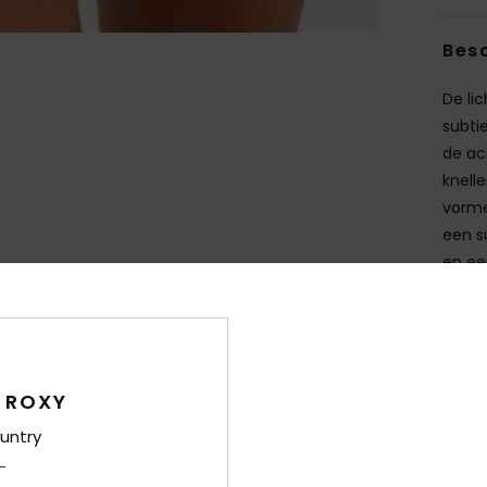
Besc
De li
subti
de ac
knelle
vorme
een s
en ee
Deta
Bez
 ROXY
untry