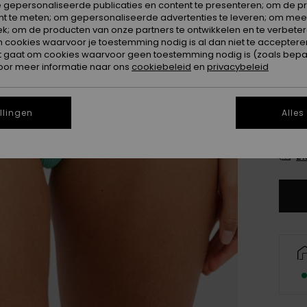
 gepersonaliseerde publicaties en content te presenteren; om de pr
Kleur
nt te meten; om gepersonaliseerde advertenties te leveren; om meer
k; om de producten van onze partners te ontwikkelen en te verbetere
ookies waarvoor je toestemming nodig is al dan niet te accepteren
t gaat om cookies waarvoor geen toestemming nodig is (zoals bepa
oor meer informatie naar ons
cookiebeleid
en
privacybeleid
llingen
Alles
X
Zi