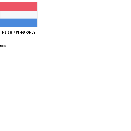
Gemiddelde score
5.0
NL SHIPPING ONLY
/5
IES
gebaseerd op
1 geverifieerde beoordelingen
sinds juni 2026
0% van onze klanten bevelen dit product aan
-kwaliteitverhouding
Maat
Mate
4.0
5
Te klein
Te groot
well-made
js-kwaliteitverhouding
: 4
Maat
: Perfecte maat
Materiaal
: 5
Kle
/5
/5