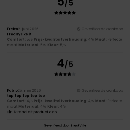
5
/5
Freixo
2. juni 2026
Geverifieerde aankoop
I really like it
Comfort
: 5
Prijs-kwaliteitverhouding
: 4
Maat
: Perfecte
/5
/5
maat
Materiaal
: 5
Kleur
: 5
/5
/5
4
/5
Fabio
25. mei 2026
Geverifieerde aankoop
top top top top top
Comfort
: 4
Prijs-kwaliteitverhouding
: 4
Maat
: Perfecte
/5
/5
maat
Materiaal
: 4
Kleur
: 4
/5
/5
Ik raad dit product aan
Geverifieerd door
TrustVille