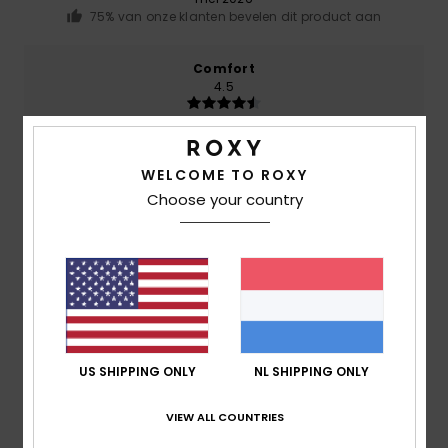
75% van onze klanten bevelen dit product aan
Comfort
4.5
Prijs-kwaliteitverhouding
3.8
WELCOME TO ROXY
Choose your country
Maat
Materiaal
4.5
Te klein
Te groot
Kleur
4.5
US SHIPPING ONLY
NL SHIPPING ONLY
VIEW ALL COUNTRIES
5
/5