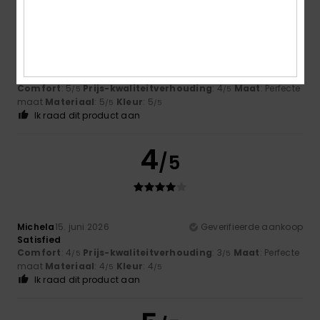
Aina
24. juni 2026
Geverifieerde aankoop
It’s very comfortable, high-quality and beautiful
Comfort
: 5
Prijs-kwaliteitverhouding
: 4
Maat
: Perfecte
/5
/5
maat
Materiaal
: 5
Kleur
: 5
/5
/5
Ik raad dit product aan
4
/5
Michela
15. juni 2026
Geverifieerde aankoop
Satisfied
Comfort
: 4
Prijs-kwaliteitverhouding
: 3
Maat
: Perfecte
/5
/5
maat
Materiaal
: 4
Kleur
: 4
/5
/5
Ik raad dit product aan