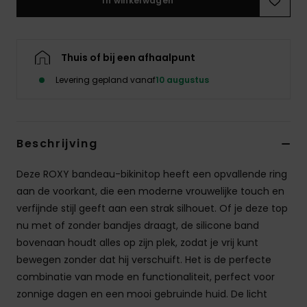
In winkelwagen
Swim
Kleding
Thuis of bij een afhaalpunt
Levering gepland vanaf
10 augustus
Accessoires
Schoenen
Beschrijving
Fitness
Deze ROXY bandeau-bikinitop heeft een opvallende ring
aan de voorkant, die een moderne vrouwelijke touch en
verfijnde stijl geeft aan een strak silhouet. Of je deze top
Snow
nu met of zonder bandjes draagt, de silicone band
bovenaan houdt alles op zijn plek, zodat je vrij kunt
bewegen zonder dat hij verschuift. Het is de perfecte
combinatie van mode en functionaliteit, perfect voor
zonnige dagen en een mooi gebruinde huid. De licht