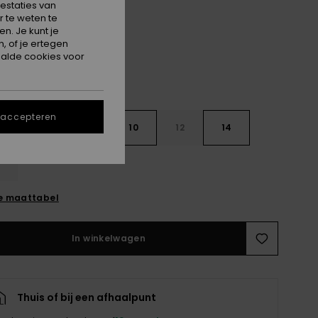
estaties van
Oil Green The Mo Mini Rg
 te weten te
n. Je kunt je
, of je ertegen
alde cookies voor
 accepteren
7
8
10
12
14
e maattabel
In winkelwagen
Thuis of bij een afhaalpunt