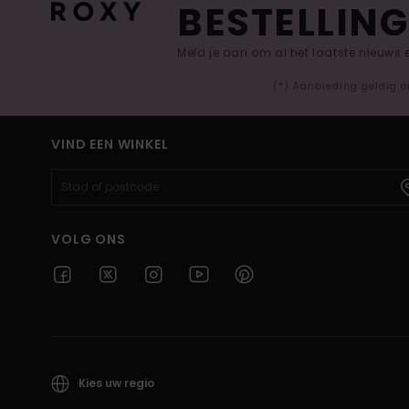
BESTELLING
Meld je aan om al het laatste nieuws
(*) Aanbieding geldig o
VIND EEN WINKEL
VOLG ONS
Kies uw regio