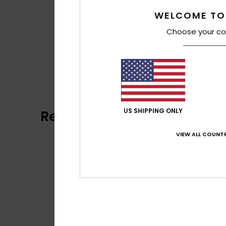
WELCOME TO
Choose your co
US SHIPPING ONLY
Reviews van klanten
VIEW ALL COUNTR