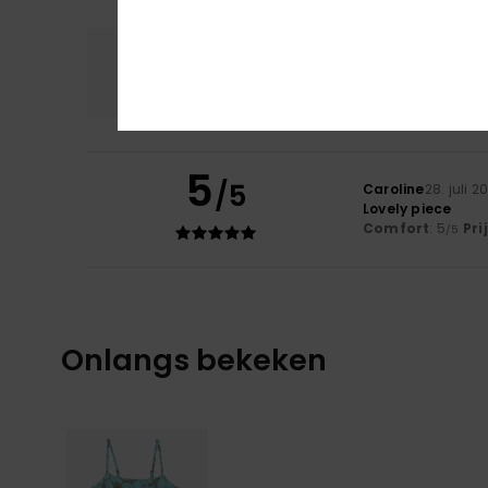
Comfort
Prijs
5.0
5
/5
Caroline
28. juli 2
Lovely piece
Comfort
: 5
Pri
/5
Onlangs bekeken