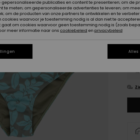
 gepersonaliseerde publicaties en content te presenteren; om de pr
Kleur
nt te meten; om gepersonaliseerde advertenties te leveren; om meer
k; om de producten van onze partners te ontwikkelen en te verbetere
ookies waarvoor je toestemming nodig is al dan niet te accepteren
t gaat om cookies waarvoor geen toestemming nodig is (zoals bepa
oor meer informatie naar ons
cookiebeleid
en
privacybeleid
llingen
Alles
6
16
Zi