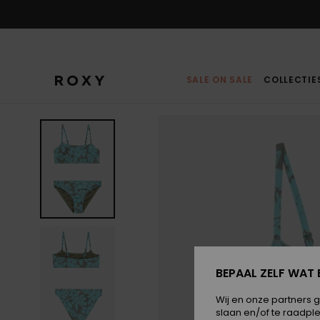
Ga
naar
Productinformatie
SALE ON SALE
COLLECTIE
BEPAAL ZELF WAT 
Wij en onze partners 
slaan en/of te raadpl