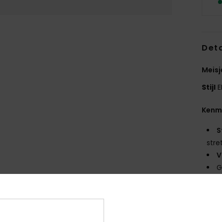
Deta
Meisj
Stijl
E
Kenm
S
stre
V
G
B
s
P
G