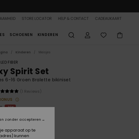
AAMHEID
STORE LOCATOR
HELP & CONTACT
CADEAUKAART
ES
SCHOENEN
KINDEREN
agina
Kinderen
Meisjes
LED FIBER
y Spirit Set
es 6-16 Groen Bralette bikiniset
(1 Reviews)
BONUS
00
30%
4,50
an zonder accepteren
 je apparaat op te
-adres) kunnen