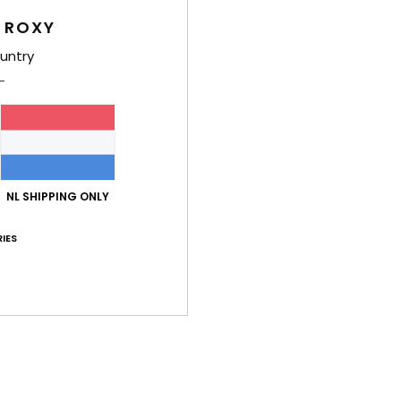
 ROXY
Same
elast
untry
Bez
NL SHIPPING ONLY
IES
Gemiddelde score
5.0
/5
gebaseerd op
1 geverifieerde beoordelingen
sinds juli 2026
0% van onze klanten bevelen dit product aan