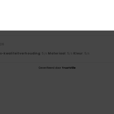
-kwaliteitverhouding
Maat
Mate
5.0
5
Te klein
Te groot
026
js-kwaliteitverhouding
: 5
Materiaal
: 5
Kleur
: 5
/5
/5
/5
Geverifieerd door
TrustVille