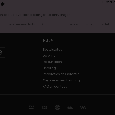
*
 en exclusieve aanbiedingen te ontvangen.
nline voor nieuwe leden - De gedetailleerde voorwaarden zijn beschikba
HULP
Bestelstatus
Levering
Retour doen
Betaling
Reparaties en Garantie
Gegevensbescherming
FAQ en contact