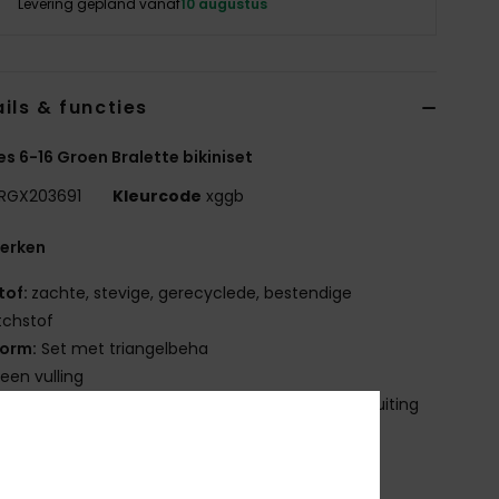
Levering gepland vanaf
10 augustus
ils & functies
es 6-16 Groen Bralette bikiniset
RGX203691
Kleurcode
xggb
erken
tof:
zachte, stevige, gerecyclede, bestendige
tchstof
orm:
Set met triangelbeha
een vulling
andjes:
Verstelbare bandjes met ring en schuifsluiting
luiting:
ring en schuifsluiting
laatsing print kan per bikini verschillend zijn
eborduurd ROXY-logo