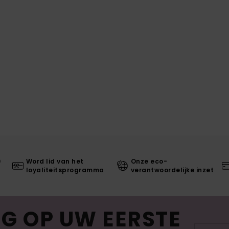
0
Word lid van het
Onze eco-
loyaliteitsprogramma
verantwoordelijke inzet
G OP UW EERSTE