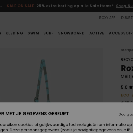
SALE ON SALE
25% extra korting op alle Sale items*
Shop Nu
ROXY APP
DUURZ
S
KLEDING
SWIM
SURF
SNOWBOARD
ACTIVE
ACCESSOIR
Startp
RECYC
Rox
Meisj
5.0
ECO-
€ 35,
€ 2
ER MET JE GEGEVENS GEBEURT
Doorga
SALE
gebruiken cookies of gelijkwaardige technologieën om informatie op
egen. Deze persoonsgegevens (zoals je navigatiegegevens en je IP