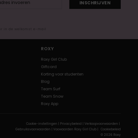
INSCHRIJVEN
ar in de welkomst e-mail
ROXY
Roxy Girl Club
Giftcard
Korting voor studenten
Blog
Team Surf
Team Snow
Roxy App
Cookie-instellingen |
Privacybeleid |
Verkoopvoorwaarden |
Gebruiksvoorwaarden |
Voowaarden Roxy Girl Club |
Cookiebeleid
© 2026 Roxy