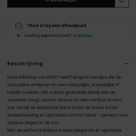
In winkelwagen
Swim
Kleding
Thuis of bij een afhaalpunt
Levering gepland vanaf
11 augustus
Accessoires
Schoenen
Beschrijving
Fitness
Deze bikinitop van ROXY heeft langere bandjes die de
schouders omlijsten en een natuurlijke, vrouwelijke V-
halslijn creëren. Het subtiel gedraaide detail aan de
Snow
voorkant voegt zachte textuur en een verfijnd accent
toe, terwijl de elastische band onder de buste lichte
ondersteuning en optimaal comfort biedt - perfect voor
actieve dagen in de zon.
Met de perfecte balans tussen elegantie en sportieve