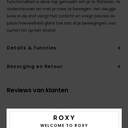
functionaliteit is deze top gemaakt om je te flatteren, te
ondersteunen en met je mee te bewegen. Het vleugje
lurex in de stof vangt het zonlicht en voegt precies de
juiste hoeveelheid glans toe aan al je bewegingen, van
surfen tot op het strand.
Details & functies
Bezorging en Retour
Reviews van klanten
Gemiddelde score
4.5
WELCOME TO ROXY
/5