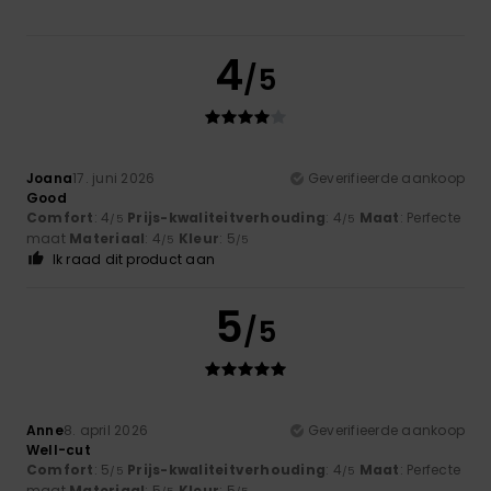
4
/5
Joana
17. juni 2026
Geverifieerde aankoop
Good
Comfort
: 4
Prijs-kwaliteitverhouding
: 4
Maat
: Perfecte
/5
/5
maat
Materiaal
: 4
Kleur
: 5
/5
/5
Ik raad dit product aan
5
/5
Anne
8. april 2026
Geverifieerde aankoop
Well-cut
Comfort
: 5
Prijs-kwaliteitverhouding
: 4
Maat
: Perfecte
/5
/5
maat
Materiaal
: 5
Kleur
: 5