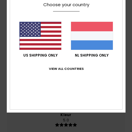
Choose your country
gebaseerd op
2 geverifieerde beoordelingen
sinds
april 2026
100% van onze klanten bevelen dit product aan
Comfort
4.5
US SHIPPING ONLY
NL SHIPPING ONLY
Prijs-kwaliteitverhouding
VIEW ALL COUNTRIES
4.0
Maat
Materiaal
4.5
Te klein
Te groot
Kleur
5.0