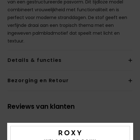
van een gestructureerde pasvorm. Dit tijdloze model
combineert vrouwelijkheid met functionaliteit en is
perfect voor moderne stranddagen. De stof geeft een
verfijnde draai aan een tropisch thema met een
ingeweven palmbladmotief dat speelt met licht en
textuur.
Details & functies
Bezorging en Retour
Reviews van klanten
Gemiddelde score