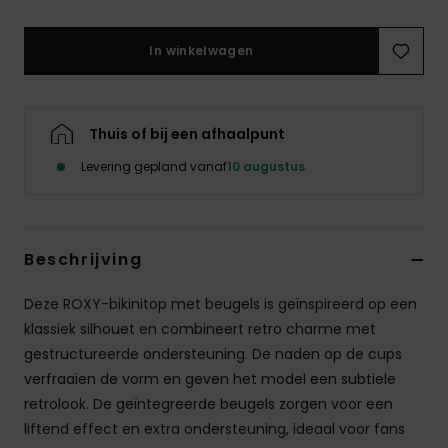
Swim
In winkelwagen
Kleding
Accessoires
Thuis of bij een afhaalpunt
Levering gepland vanaf
10 augustus
Schoenen
Fitness
Beschrijving
Deze ROXY-bikinitop met beugels is geïnspireerd op een
Snow
klassiek silhouet en combineert retro charme met
gestructureerde ondersteuning. De naden op de cups
verfraaien de vorm en geven het model een subtiele
retrolook. De geïntegreerde beugels zorgen voor een
liftend effect en extra ondersteuning, ideaal voor fans