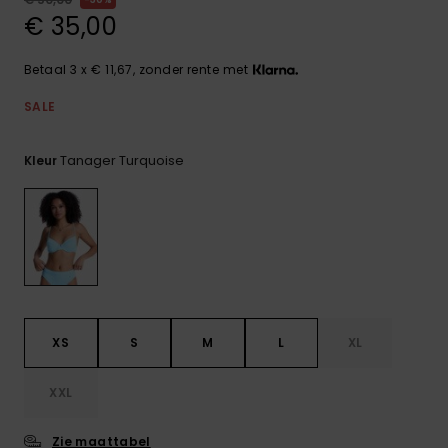
FAQ
Playsuits
Riemen &
Snowboard
bekijken
€ 35,00
Technische
portemonne
ROXY APP
tassen
Shorts
Surf
Betaal 3 x € 11,67, zonder rente met
Handschoen
VERLANGLIJST
Snow
& sjaals
SALE
Rokken
Accessoires
Schultassen
Schoolartik
Tanager Turquoise
Kleur
Hoeden &
mutsen
Accessoires
Zonnebrillen
Wetsuits
XS
S
M
L
XL
Rashguards
neopreen
XXL
accessoires
Zie maattabel