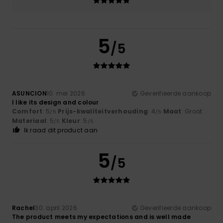
5
/5
ASUNCION
10. mei 2026
Geverifieerde aankoop
I like its design and colour
Comfort
: 5
Prijs-kwaliteitverhouding
: 4
Maat
: Groot
/5
/5
Materiaal
: 5
Kleur
: 5
/5
/5
Ik raad dit product aan
5
/5
Rachel
30. april 2026
Geverifieerde aankoop
The product meets my expectations and is well made