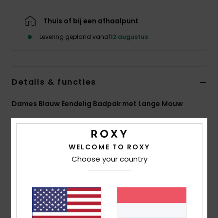
Swim
Thuis of bij een afhaalpunt
Kleding
Levering gepland vanaf
12 augustus
Accessoires
Details & functies
Schoenen
Dames Blauw Eendelig Badpak met Lange Mouw
Fitness
Stijl
ERJWR03950
Kleurcode
brr0
Kenmerken
WELCOME TO ROXY
Snow
Choose your country
Stof:
Gerecyclede, Licht Gestructureerde
Stretchstof
Pasvorm:
Aansluitend Model
UV bescherming:
Upf 50
Kenmerken:
Diepe Sluiting Met Strik Aan De