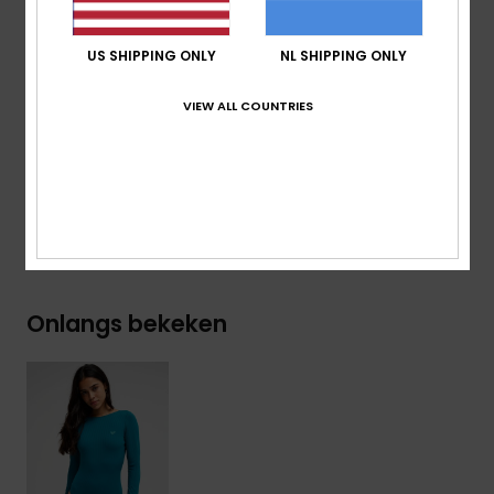
Achterkant
Baby rib-textuur
US SHIPPING ONLY
NL SHIPPING ONLY
Geborduurd ROXY-logo
VIEW ALL COUNTRIES
Samenstelling
[Hoofdstof] 79% gerecycled nylon, 21%
elastaan
Bezorging en Retour
Onlangs bekeken