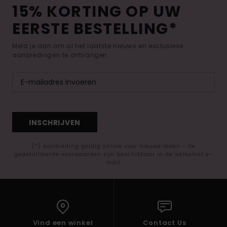
15% KORTING OP UW
EERSTE BESTELLING*
Meld je aan om al het laatste nieuws en exclusieve
aanbiedingen te ontvangen.
INSCHRIJVEN
(*) Aanbieding geldig online voor nieuwe leden - De
gedetailleerde voorwaarden zijn beschikbaar in de welkomst e-
mail
Vind een winkel
Contact Us