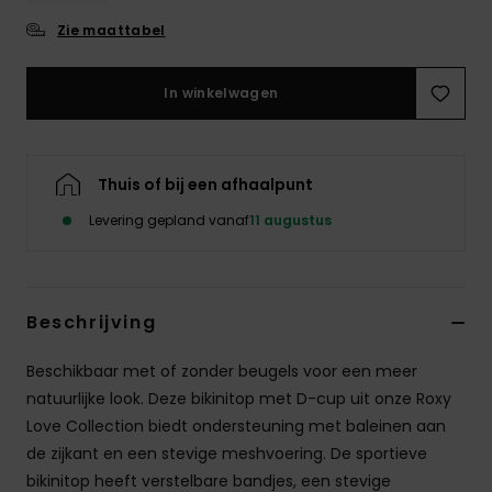
Swim
Zie maattabel
Kleding
In winkelwagen
Accessoires
Thuis of bij een afhaalpunt
Schoenen
Levering gepland vanaf
11 augustus
Fitness
Beschrijving
Snow
Beschikbaar met of zonder beugels voor een meer
natuurlijke look. Deze bikinitop met D-cup uit onze Roxy
Love Collection biedt ondersteuning met baleinen aan
de zijkant en een stevige meshvoering. De sportieve
bikinitop heeft verstelbare bandjes, een stevige