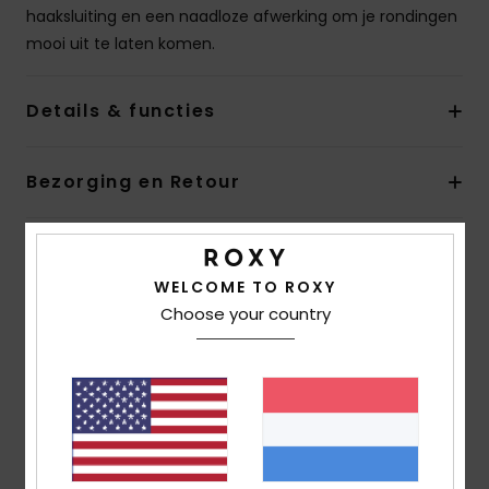
haaksluiting en een naadloze afwerking om je rondingen
mooi uit te laten komen.
Details & functies
Bezorging en Retour
Reviews van klanten
WELCOME TO ROXY
Choose your country
Gemiddelde score
5.0
/5
gebaseerd op
1 geverifieerde beoordelingen
sinds