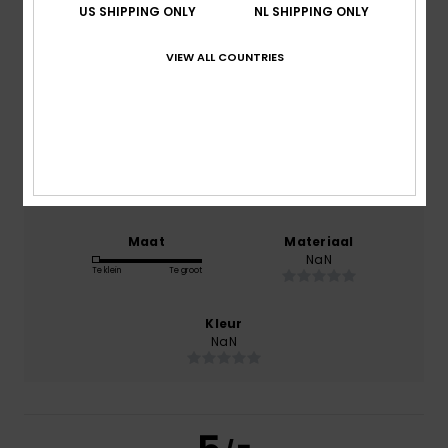
juli 2026
US SHIPPING ONLY
NL SHIPPING ONLY
0% van onze klanten bevelen dit product aan
VIEW ALL COUNTRIES
Comfort
NaN
Prijs-kwaliteitverhouding
NaN
Maat
Materiaal
NaN
Te klein
Te groot
Kleur
NaN