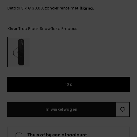
FAQ
Playsuits
Riemen &
Snowboard
bekijken
Technische
portemonne
Betaal 3 x € 30,00, zonder rente met
ROXY APP
tassen
Shorts
Surf
Handschoen
True Black Snowflake Emboss
Kleur
VERLANGLIJST
Snow
& sjaals
Rokken
Accessoires
Schultassen
Schoolartik
Hoeden &
mutsen
Accessoires
Zonnebrillen
1SZ
Wetsuits
In winkelwagen
Rashguards
neopreen
accessoires
Thuis of bij een afhaalpunt