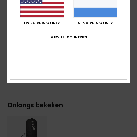
sleutelring
Ergonomische details:
Gevoerde draaggreep
Gezeefdrukte branding
US SHIPPING ONLY
NL SHIPPING ONLY
Motief in reliëf
Afmetingen:
160 x 34 x 8 cm
VIEW ALL COUNTRIES
Volume:
102 L
Samenstelling
[Hoofdstof] 100% polyester
Bezorging en Retour
Onlangs bekeken