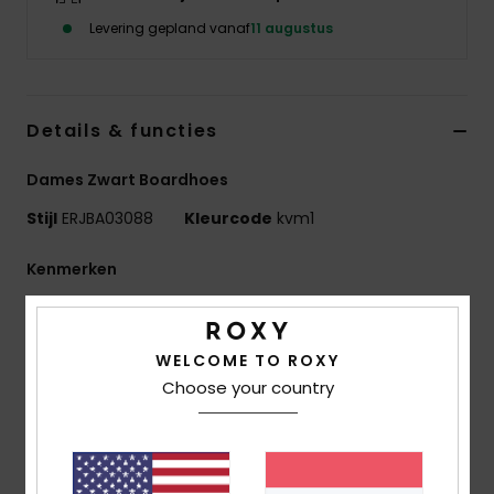
Swim
Levering gepland vanaf
11 augustus
Kleding
Details & functies
Accessoires
Dames Zwart Boardhoes
Schoenen
Stijl
ERJBA03088
Kleurcode
kvm1
Kenmerken
Fitness
Stof:
Duurzaam 600D oxford geweven gerecycled
Snow
polyester
WELCOME TO ROXY
compartimenten:
achterzak om de verwijderbare
Choose your country
schouderbanden in op te bergen
banden:
schouderbanden voor een handige
transformatie in een rugzak
Verwijderbare schouderband met bevestiging voor