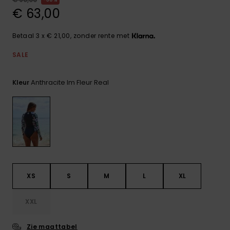
FAQ
Playsuits
Riemen &
Snowboard
bekijken
€ 63,00
Technische
portemonne
ROXY APP
tassen
Shorts
Surf
Betaal 3 x € 21,00, zonder rente met
Handschoen
VERLANGLIJST
Snow
& sjaals
SALE
Rokken
Accessoires
Schultassen
Schoolartik
Anthracite Im Fleur Real
Kleur
Hoeden &
mutsen
Accessoires
Zonnebrillen
Wetsuits
XS
S
M
L
XL
Rashguards
neopreen
XXL
accessoires
Zie maattabel