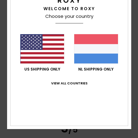
WELCOME TO ROXY
Comfort
Choose your country
5.0
Prijs-kwaliteitverhouding
4.5
Maat
Materiaal
US SHIPPING ONLY
NL SHIPPING ONLY
5.0
Te klein
Te groot
VIEW ALL COUNTRIES
Kleur
5.0
5
/5