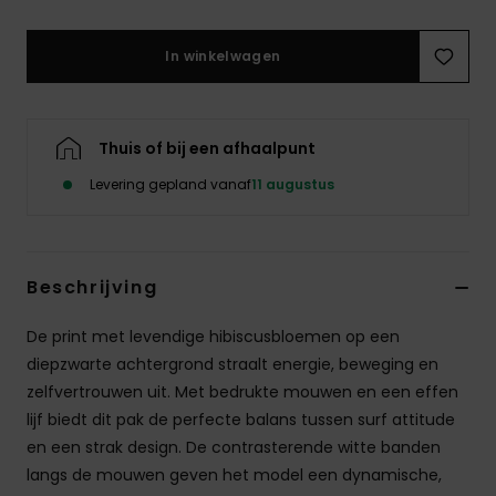
Swim
In winkelwagen
Kleding
Accessoires
Thuis of bij een afhaalpunt
Levering gepland vanaf
11 augustus
Schoenen
Fitness
Beschrijving
De print met levendige hibiscusbloemen op een
Snow
diepzwarte achtergrond straalt energie, beweging en
zelfvertrouwen uit. Met bedrukte mouwen en een effen
lijf biedt dit pak de perfecte balans tussen surf attitude
en een strak design. De contrasterende witte banden
langs de mouwen geven het model een dynamische,