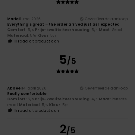
Maria
11. mei 2026
Geverifieerde aankoop
Everything's great – the order arrived just as I expected
Comfort
: 5
Prijs-kwaliteitverhouding
: 5
Maat
: Groot
/5
/5
Materiaal
: 5
Kleur
: 5
/5
/5
Ik raad dit product aan
5
/5
Abdeel
14. april 2026
Geverifieerde aankoop
Really comfortable
Comfort
: 5
Prijs-kwaliteitverhouding
: 4
Maat
: Perfecte
/5
/5
maat
Materiaal
: 5
Kleur
: 5
/5
/5
Ik raad dit product aan
2
/5