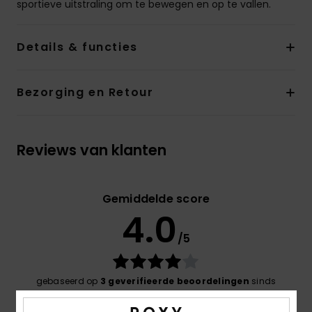
sportieve uitstraling om te bewegen en op te vallen.
Details & functies
Bezorging en Retour
Reviews van klanten
Gemiddelde score
4.0
/5
gebaseerd op
3 geverifieerde beoordelingen
sinds
april 2026
67% van onze klanten bevelen dit product aan