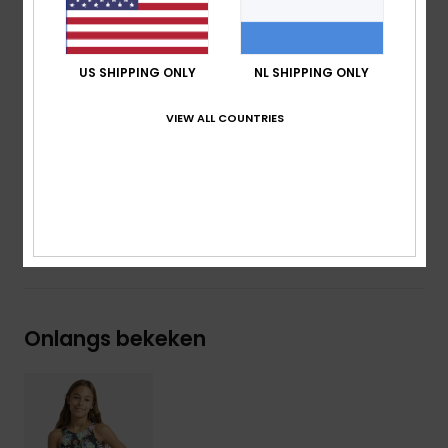
Bandjes:
Verstelbare bandjes met ring en
schuifsluiting
sluiting:
ring en schuifsluiting
US SHIPPING ONLY
NL SHIPPING ONLY
Plaatsing print kan per bikini verschillend zijn
Thermisch geprint Roxy-folielogo
VIEW ALL COUNTRIES
Samenstelling
[Hoofdstof] 82% gerecycled polyester,
18% elastaan
Bezorging en Retour
Onlangs bekeken