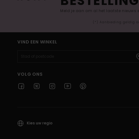
BESTELLING
Meld je aan om al het laatste nieuws
(*) Aanbieding geldig o
VIND EEN WINKEL
VOLG ONS
Kies uw regio