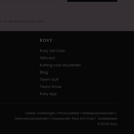
ar in de welkomst e-mail
ROXY
Roxy Girl Club
Giftcard
Korting voor studenten
Blog
Team Surf
Team Snow
Roxy App
Cookie-instellingen |
Privacybeleid |
Verkoopvoorwaarden |
Gebruiksvoorwaarden |
Voowaarden Roxy Girl Club |
Cookiebeleid
© 2026 Roxy