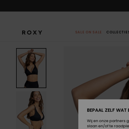
Ga
naar
Productinformatie
SALE ON SALE
COLLECTIE
BEPAAL ZELF WAT 
Wij en onze partners 
slaan en/of te raadpl