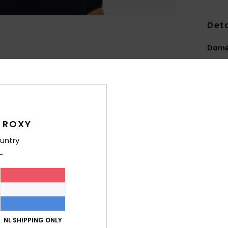
Deta
Dames
Stijl
E
Kenm
S
en g
 ROXY
V
untry
O
V
B
S
C
R
NL SHIPPING ONLY
I