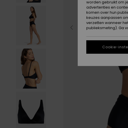
worden gebruikt om je
advertenties en conte
komen over hun publie
keuzes aanpassen om c
verzetten wanneer he
publieksmeting). Ga v
Cookie-inste