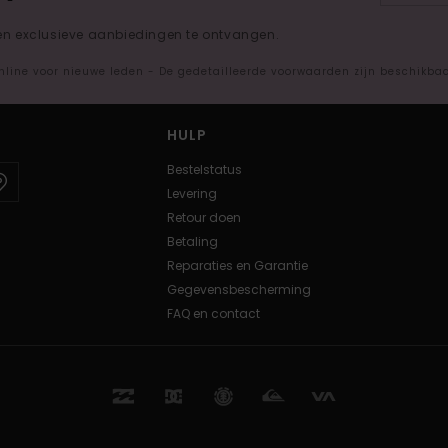
*
 en exclusieve aanbiedingen te ontvangen.
nline voor nieuwe leden - De gedetailleerde voorwaarden zijn beschikba
HULP
Bestelstatus
Levering
Retour doen
Betaling
Reparaties en Garantie
Gegevensbescherming
FAQ en contact