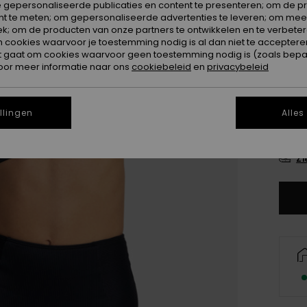
 gepersonaliseerde publicaties en content te presenteren; om de pr
Kleur
nt te meten; om gepersonaliseerde advertenties te leveren; om meer
k; om de producten van onze partners te ontwikkelen en te verbetere
ookies waarvoor je toestemming nodig is al dan niet te accepteren
t gaat om cookies waarvoor geen toestemming nodig is (zoals bepa
oor meer informatie naar ons
cookiebeleid
en
privacybeleid
llingen
Alles
X
Zi