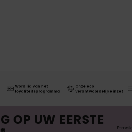
0
Word lid van het
Onze eco-
loyaliteitsprogramma
verantwoordelijke inzet
G OP UW EERSTE