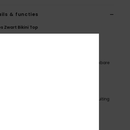
ils & functies
 Zwart Bikini Top
RJX305087
Kleurcode
kvj0
erken
tof:
Zachte, stevige, gerecyclede, bestendige, rekbare
etextureerde ribgebreide stof
orm:
Langer triangel-model
ndersteuning:
Hoge ondersteuning
ulling:
Verwijderbare pads
andjes:
Verstelbare bandjes met ring en schuifsluiting
luiting:
Clipsluiting
upmaat:
Meest geschikt voor cupmaat D
ubberen ROXY plaatje
ets meer bedekking opzij