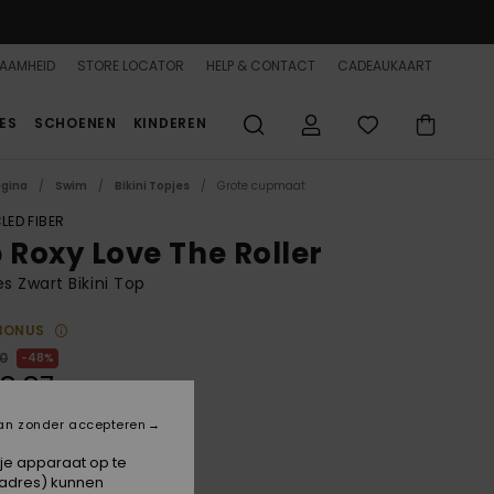
AAMHEID
STORE LOCATOR
HELP & CONTACT
CADEAUKAART
ES
SCHOENEN
KINDEREN
agina
Swim
Bikini Topjes
Grote cupmaat
LED FIBER
b Roxy Love The Roller
 Zwart Bikini Top
BONUS
00
48%
8,87
an zonder accepteren
ON SALE 25% EXTRA
 je apparaat op te
-adres) kunnen