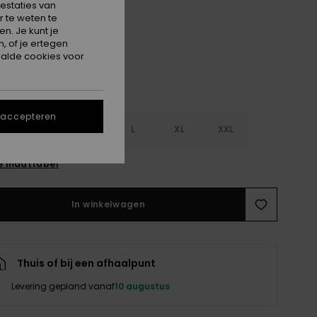
estaties van
Anthracite
 te weten te
n. Je kunt je
, of je ertegen
alde cookies voor
 accepteren
S
S
M
L
XL
XXL
e maattabel
In winkelwagen
Thuis of bij een afhaalpunt
Levering gepland vanaf
10 augustus