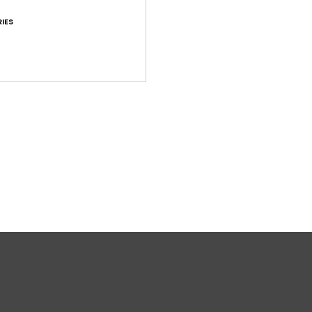
N
IES
Z
de s
Same
elast
Bez