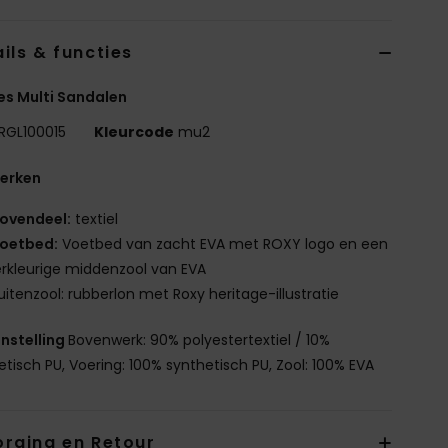
ils & functies
es Multi Sandalen
RGL100015
Kleurcode
mu2
erken
ovendeel:
textiel
oetbed:
Voetbed van zacht EVA met ROXY logo en een
kleurige middenzool van EVA
uitenzool: rubberlon met Roxy heritage-illustratie
nstelling
Bovenwerk: 90% polyestertextiel / 10%
etisch PU, Voering: 100% synthetisch PU, Zool: 100% EVA
orging en Retour