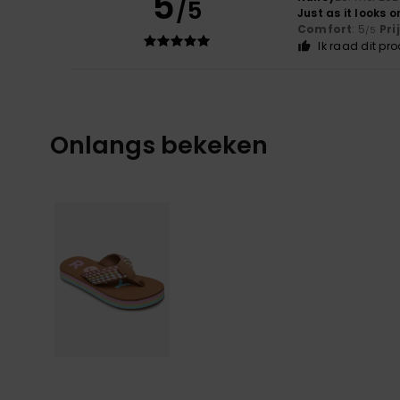
5
/5
Just as it looks 
Comfort
: 5
Pri
/5
Ik raad dit pr
Onlangs bekeken