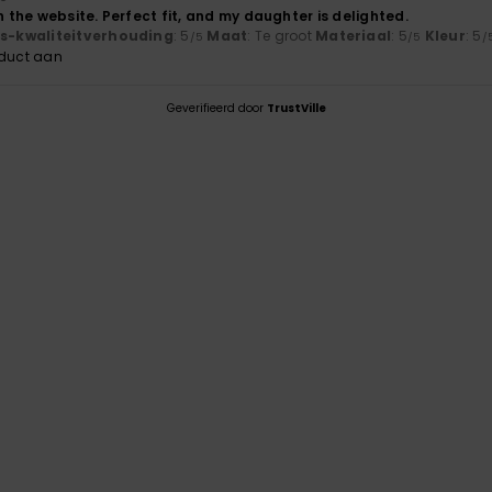
on the website. Perfect fit, and my daughter is delighted.
js-kwaliteitverhouding
: 5
Maat
: Te groot
Materiaal
: 5
Kleur
: 5
/5
/5
/
oduct aan
Geverifieerd door
TrustVille