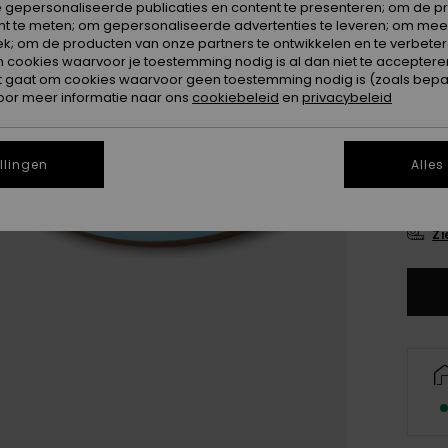
 gepersonaliseerde publicaties en content te presenteren; om de pr
nt te meten; om gepersonaliseerde advertenties te leveren; om meer
k; om de producten van onze partners te ontwikkelen en te verbetere
ookies waarvoor je toestemming nodig is al dan niet te accepteren
t gaat om cookies waarvoor geen toestemming nodig is (zoals bepa
oor meer informatie naar ons
cookiebeleid
en
privacybeleid
28
llingen
Alles
3
Zi