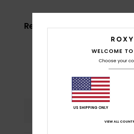
Reviews van klanten
WELCOME TO
Choose your co
Comfort
Prijs
US SHIPPING ONLY
5.0
VIEW ALL COUNTR