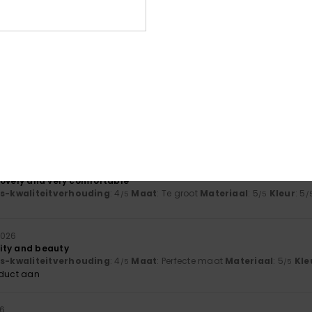
026
mfortable
js-kwaliteitverhouding
: 5
Maat
: Te groot
Materiaal
: 5
Kleur
: 5
/5
/5
/
 2026
js-kwaliteitverhouding
: 3
Maat
: Klein
Materiaal
: 5
Kleur
: 5
/5
/5
/5
oduct aan
6
lovely and very comfortable
js-kwaliteitverhouding
: 4
Maat
: Te groot
Materiaal
: 5
Kleur
: 5
/5
/5
/
2026
ity and beauty
js-kwaliteitverhouding
: 4
Maat
: Perfecte maat
Materiaal
: 5
Kle
/5
/5
oduct aan
26