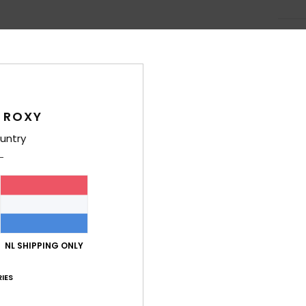
Gemiddelde score
 ROXY
5.0
untry
/5
gebaseerd op
5 geverifieerde beoordelingen
sinds mei 2026
60% van onze klanten bevelen dit product aan
-kwaliteitverhouding
Maat
Mate
NL SHIPPING ONLY
4.2
5
Te klein
Te groot
IES