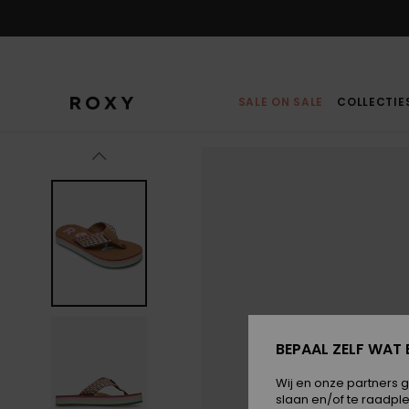
Ga
naar
Productinformatie
SALE ON SALE
COLLECTIE
BEPAAL ZELF WAT 
Wij en onze partners 
slaan en/of te raadpl