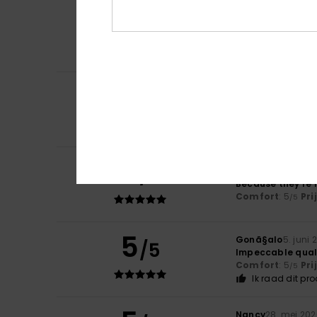
5
/5
Gueifao
15. juni 2
They’re quite co
Comfort
: 5
Pri
/5
5
Frederique
9. juni
/5
Comfort
Comfort
: 5
Pri
/5
Ik raad dit pr
5
/5
Pereira
5. juni 202
Because they’re 
Comfort
: 5
Pri
/5
5
Gonã§alo
5. juni 
/5
Impeccable qual
Comfort
: 5
Pri
/5
Ik raad dit pr
Nancy
28. mei 20