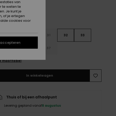
estaties van
 te weten te
n. Je kunt je
, of je ertegen
alde cookies voor
29
30
31
32
33
 accepteren
4
35
36
37
e maattabel
In winkelwagen
Thuis of bij een afhaalpunt
Levering gepland vanaf
8 augustus