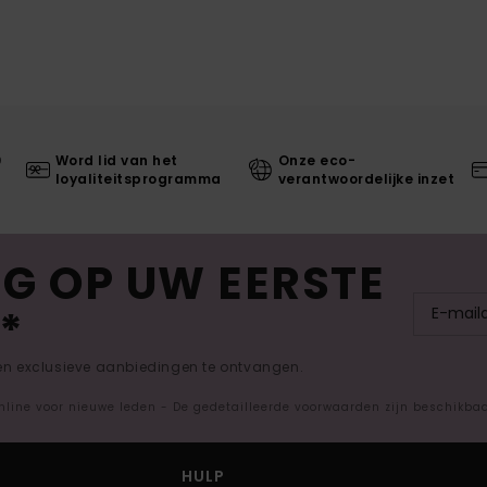
0
Word lid van het
Onze eco-
loyaliteitsprogramma
verantwoordelijke inzet
G OP UW EERSTE
*
 en exclusieve aanbiedingen te ontvangen.
nline voor nieuwe leden - De gedetailleerde voorwaarden zijn beschikba
HULP