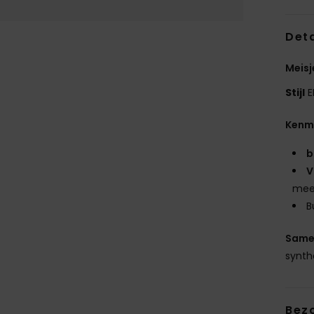
Deta
Meisj
Stijl
E
Kenm
b
V
meer
B
Same
synth
Bez