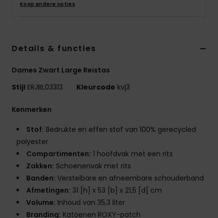
Koop andere opties
Swim
Kleding
Details & functies
Accessoires
Dames Zwart Large Reistas
Stijl
ERJBL03313
Kleurcode
kvj3
Schoenen
Kenmerken
Fitness
Stof:
Bedrukte en effen stof van 100% gerecycled
polyester
Snow
Compartimenten:
1 hoofdvak met een rits
Zakken:
Schoenenvak met rits
Banden:
Verstelbare en afneembare schouderband
Afmetingen:
31 [h] x 53 [b] x 21,5 [d] cm
Volume:
Inhoud van 35,3 liter
Branding:
Katoenen ROXY-patch