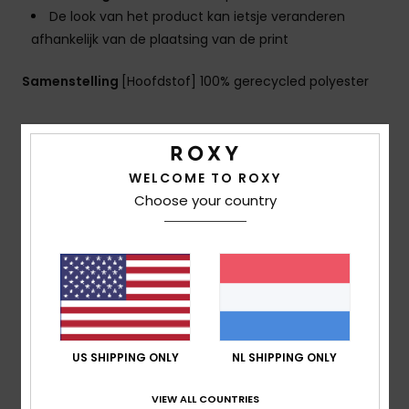
De look van het product kan ietsje veranderen
afhankelijk van de plaatsing van de print
Samenstelling
[Hoofdstof] 100% gerecycled polyester
Bezorging en Retour
WELCOME TO ROXY
Choose your country
Reviews van klanten
Gemiddelde score
3.0
/5
US SHIPPING ONLY
NL SHIPPING ONLY
VIEW ALL COUNTRIES
gebaseerd op
1 geverifieerde beoordelingen
sinds