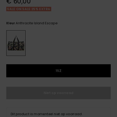
€ 60,00
FAQ
Playsuits
Riemen &
Snowboard
bekijken
Technische
portemonne
SALE ON SALE 25% EXTRA
ROXY APP
tassen
Shorts
Surf
Handschoen
Anthracite Island Escape
Kleur
VERLANGLIJST
Snow
& sjaals
Rokken
Accessoires
Schultassen
Schoolartik
Hoeden &
mutsen
Accessoires
Zonnebrillen
1SZ
Wetsuits
Niet op voorraad
Rashguards
neopreen
accessoires
Dit product is momenteel niet op voorraad.