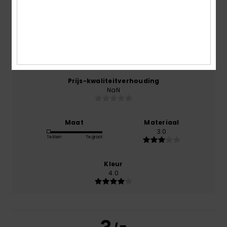
september 2025
0% van onze klanten bevelen dit product aan
Comfort
3.0
Prijs-kwaliteitverhouding
NaN
Maat
Materiaal
3.0
Te klein
Te groot
Kleur
4.0