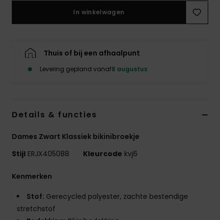
Swim
In winkelwagen
Kleding
Thuis of bij een afhaalpunt
Accessoires
Levering gepland vanaf
8 augustus
Schoenen
Details & functies
Fitness
Dames Zwart Klassiek bikinibroekje
Snow
Stijl
ERJX405088
Kleurcode
kvj6
Kenmerken
Stof:
Gerecycled polyester, zachte bestendige
stretchstof