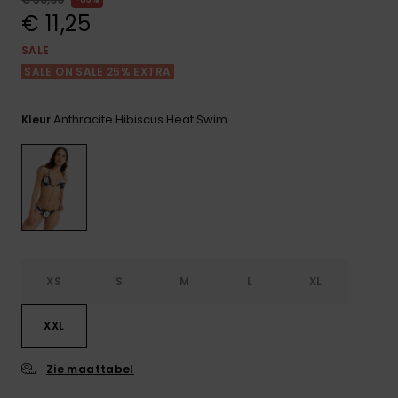
FAQ
Playsuits
Riemen &
Snowboard
bekijken
€ 11,25
Technische
portemonne
ROXY APP
tassen
SALE
Shorts
Surf
SALE ON SALE 25% EXTRA
Handschoen
VERLANGLIJST
Snow
& sjaals
Rokken
Accessoires
Schultassen
Anthracite Hibiscus Heat Swim
Kleur
Schoolartik
Hoeden &
mutsen
Accessoires
Zonnebrillen
Wetsuits
XS
S
M
L
XL
Rashguards
XXL
neopreen
accessoires
Zie maattabel