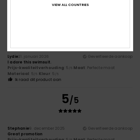
VIEW ALL COUNTRIES
5
/5
Lydie
21. januari 2026
Geverifieerde aankoop
I adore this swimsuit.
Prijs-kwaliteitverhouding
: 5
Maat
: Perfecte maat
/5
Materiaal
: 5
Kleur
: 5
/5
/5
Ik raad dit product aan
5
/5
Stephanie
9. december 2025
Geverifieerde aankoop
Great promotion
Prijs-kwaliteitverhouding
: 5
Maat
: Perfecte maat
/5