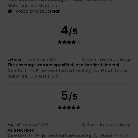
Materiaal
: 5
Kleur
: 5
/5
/5
Ik raad dit product aan
4
/5
Leticia
11. november 2025
Geverifieerde aankoop
The coverage was not specified, and I notice it is small.
Comfort
: 4
Prijs-kwaliteitverhouding
: 5
Maat
: Te klein
/5
/5
Materiaal
: 5
Kleur
: 5
/5
/5
5
/5
Marie
7. oktober 2025
Geverifieerde aankoop
As described
Comfort
: 5
Prijs-kwaliteitverhouding
: 5
Maat
: Perfecte
/5
/5