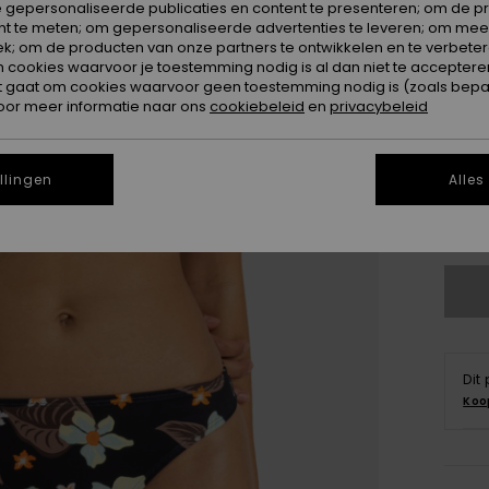
 gepersonaliseerde publicaties en content te presenteren; om de pr
nt te meten; om gepersonaliseerde advertenties te leveren; om meer
k; om de producten van onze partners te ontwikkelen en te verbetere
ookies waarvoor je toestemming nodig is al dan niet te accepteren
t gaat om cookies waarvoor geen toestemming nodig is (zoals bepa
oor meer informatie naar ons
cookiebeleid
en
privacybeleid
X
llingen
Alles
Zi
Dit
Koo