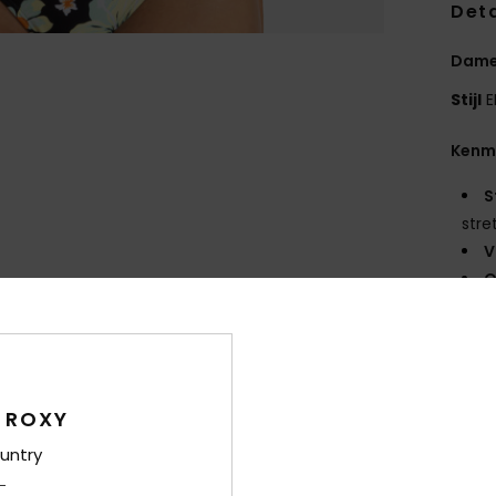
Deta
Dames
Stijl
E
Kenm
S
stre
V
O
V
B
S
C
 ROXY
P
R
untry
O