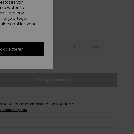
estaties van
 te weten te
n. Je kunt je
, of je ertegen
alde cookies voor
S
S
M
L
XL
XXL
 accepteren
e maattabel
Niet op voorraad
 product is momenteel niet op voorraad.
p andere opties