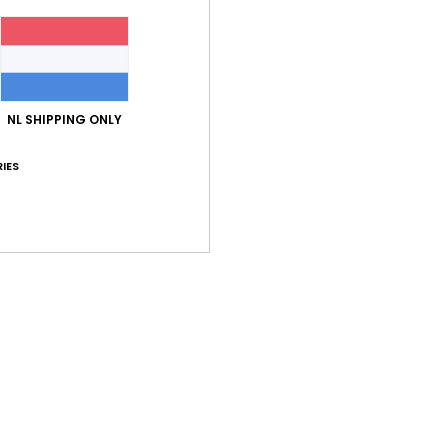
onde
Same
elast
NL SHIPPING ONLY
Bez
IES
Gemiddelde score
5.0
/5
gebaseerd op
1 geverifieerde beoordelingen
sinds mei 2026