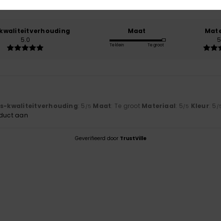
100% van onze klanten bevelen dit product aan
-kwaliteitverhouding
Maat
Mate
5.0
5
Te klein
Te groot
js-kwaliteitverhouding
: 5
Maat
: Te groot
Materiaal
: 5
Kleur
: 5
/5
/5
/
oduct aan
Geverifieerd door
TrustVille