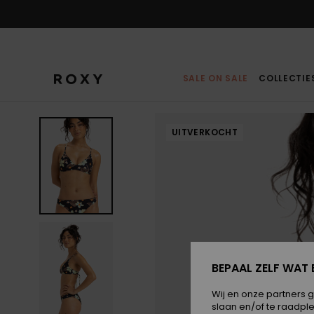
Ga
naar
Productinformatie
SALE ON SALE
COLLECTIE
UITVERKOCHT
BEPAAL ZELF WAT 
Wij en onze partners 
slaan en/of te raadpl