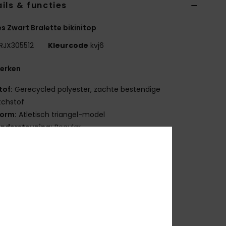
ils & functies
 Zwart Bralette bikinitop
RJX305512
Kleurcode
kvj6
erken
tof:
Gerecycled polyester, zachte bestendige
tchstof
orm:
Atletisch triangel-model
ndersteuning:
Regular
ulling:
Verwijderbare pads
andjes:
verstelbare bandjes om te knopen
luiting:
geknoopt
upmaat:
Meest geschikt voor cupmaat A/B/C
laatsing print kan per bikini verschillend zijn
ubberen ROXY plaatje
p de rug gekruiste bandjes voor een betere