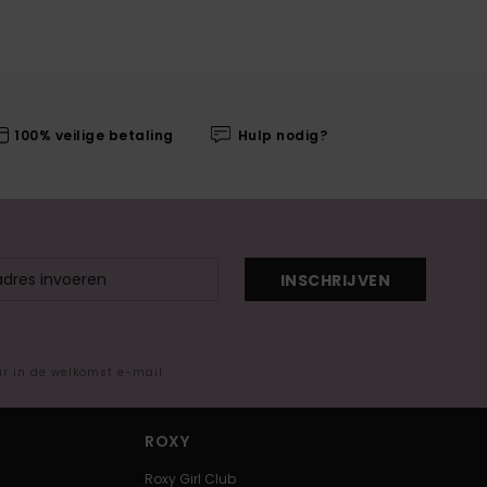
100% veilige betaling
Hulp nodig?
INSCHRIJVEN
ar in de welkomst e-mail
ROXY
Roxy Girl Club