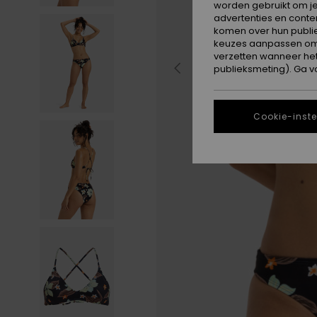
worden gebruikt om je
advertenties en conte
komen over hun publie
keuzes aanpassen om c
verzetten wanneer he
publieksmeting). Ga v
Cookie-inste