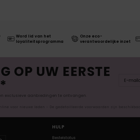
0
Word lid van het
Onze eco-
loyaliteitsprogramma
verantwoordelijke inzet
G OP UW EERSTE
*
 en exclusieve aanbiedingen te ontvangen.
nline voor nieuwe leden - De gedetailleerde voorwaarden zijn beschikba
HULP
Bestelstatus