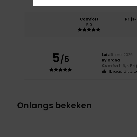
Comfort
Prijs
5.0
5
Luis
16. mei 2026
/5
By brand
Comfort
: 5
Pri
/5
Ik raad dit pr
Onlangs bekeken