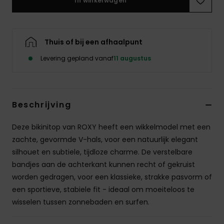
In winkelwagen
Swim
Kleding
Thuis of bij een afhaalpunt
Levering gepland vanaf
11 augustus
Accessoires
Schoenen
Beschrijving
Fitness
Deze bikinitop van ROXY heeft een wikkelmodel met een
zachte, gevormde V-hals, voor een natuurlijk elegant
silhouet en subtiele, tijdloze charme. De verstelbare
Snow
bandjes aan de achterkant kunnen recht of gekruist
worden gedragen, voor een klassieke, strakke pasvorm of
een sportieve, stabiele fit - ideaal om moeiteloos te
wisselen tussen zonnebaden en surfen.