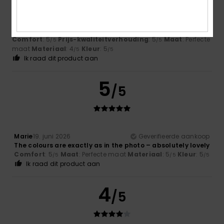
Emmanuelle
25. juni 2026
Geverifieerde aankoop
Well-cut, good fit, flattering neckline
Comfort
: 5
Prijs-kwaliteitverhouding
: 5
Maat
: Perfecte
/5
/5
maat
Materiaal
: 4
Kleur
: 5
/5
/5
Ik raad dit product aan
5
/5
Marie
19. juni 2026
Geverifieerde aankoop
The colours are exactly as in the photo – absolutely lovely
Comfort
: 5
Maat
: Perfecte maat
Materiaal
: 5
Kleur
: 5
/5
/5
/5
Ik raad dit product aan
4
/5