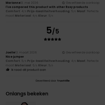
Marianne
13. mei 2026
Geverifieerde aankoop
I've compared this product with other Roxy products
Comfort
: 4
Prijs-kwaliteitverhouding
: 5
Maat
: Perfecte
/5
/5
maat
Materiaal
: 4
Kleur
: 5
/5
/5
5
/5
Joelle
13. maart 2026
Geverifieerde aankoop
Nice jumper
Comfort
: 5
Prijs-kwaliteitverhouding
: 4
Maat
: Perfecte
/5
/5
maat
Materiaal
: 5
Kleur
: 5
/5
/5
Ik raad dit product aan
Geverifieerd door
TrustVille
Onlangs bekeken