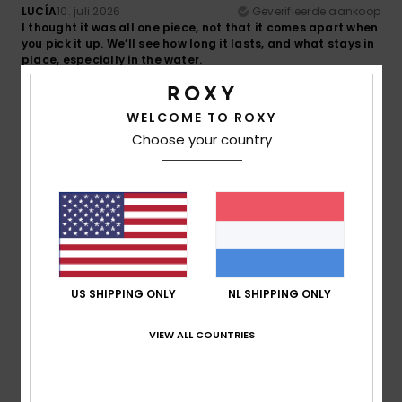
LUCÍA
10. juli 2026
Geverifieerde aankoop
I thought it was all one piece, not that it comes apart when
you pick it up. We’ll see how long it lasts, and what stays in
place, especially in the water.
Comfort
: 3
Prijs-kwaliteitverhouding
: 2
Maat
: Groot
/5
/5
Materiaal
: 4
Kleur
: 3
/5
/5
WELCOME TO ROXY
4
Choose your country
/5
Sigrid
28. juni 2026
Geverifieerde aankoop
Lovely bikini, good fit, quality is adequate
Comfort
: 3
Prijs-kwaliteitverhouding
: 4
Maat
: Perfecte
/5
/5
maat
Materiaal
: 3
Kleur
: 5
/5
/5
US SHIPPING ONLY
NL SHIPPING ONLY
Ik raad dit product aan
VIEW ALL COUNTRIES
5
/5