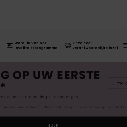
0
Word lid van het
Onze eco-
loyaliteitsprogramma
verantwoordelijke inzet
G OP UW EERSTE
*
 en exclusieve aanbiedingen te ontvangen.
nline voor nieuwe leden - De gedetailleerde voorwaarden zijn beschikba
HULP