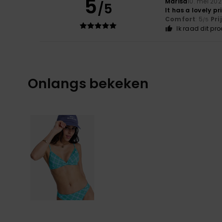
5
Marisa
10. mei 20
/5
It has a lovely p
Comfort
: 5
Pri
/5
Ik raad dit pr
Onlangs bekeken