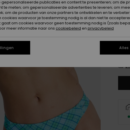
 gepersonaliseerde publicaties en content te presenteren; om de pr
Kleur
nt te meten; om gepersonaliseerde advertenties te leveren; om meer
k; om de producten van onze partners te ontwikkelen en te verbetere
ookies waarvoor je toestemming nodig is al dan niet te accepteren
t gaat om cookies waarvoor geen toestemming nodig is (zoals bepa
oor meer informatie naar ons
cookiebeleid
en
privacybeleid
llingen
Alles
X
Zi