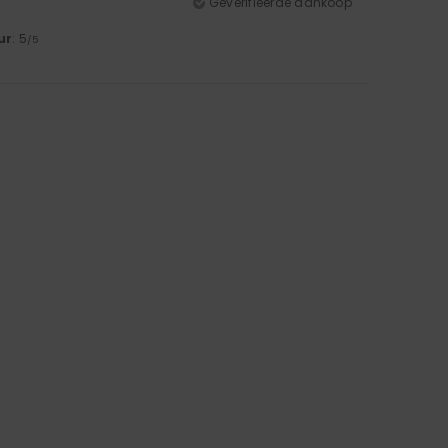
Geverifieerde aankoop
ur
: 5
/5