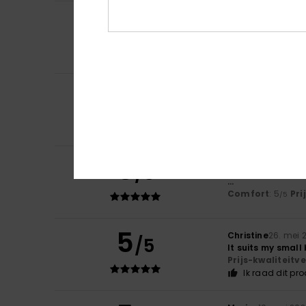
5
Yvette
9. juni 202
/5
Leuke top en val
Comfort
: 4
Pri
/5
Ik raad dit pr
5
Yvette
9. juni 202
/5
Leuke top en val
Comfort
: 4
Pri
/5
Ik raad dit pr
5
/5
Céline
5. juni 2026
...
Comfort
: 5
Pri
/5
5
Christine
26. mei 
/5
It suits my small
Prijs-kwaliteit
Ik raad dit pr