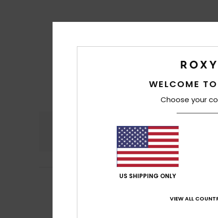
WELCOME TO
Choose your co
Comfort
Prijs
4.6
5
US SHIPPING ONLY
Maud
8. juli 2026
/5
Perfect – a reall
Comfort
: 5
Pri
/5
VIEW ALL COUNTR
Ik raad dit pr