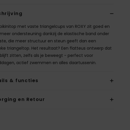
hrijving
bikinitop met vaste triangelcups van ROXY zit goed en
 meer ondersteuning dankzij de elastische band onder
ste, die meer structuur en steun geeft dan een
ieke triangeltop. Het resultaat? Een flatteus ontwerp dat
lijft zitten, zelfs als je beweegt - perfect voor
ddagen, actief zwemmen en alles daartussenin.
ils & functies
orging en Retour