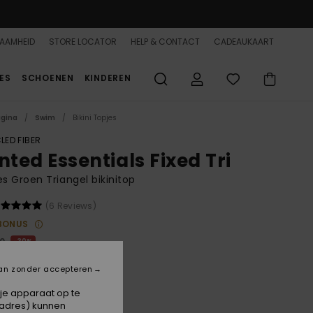
AAMHEID
STORE LOCATOR
HELP & CONTACT
CADEAUKAART
ES
SCHOENEN
KINDEREN
agina
Swim
Bikini Topjes
LED FIBER
nted Essentials Fixed Tri
 Groen Triangel bikinitop
(6 Reviews)
BONUS
00
30%
1,00
an zonder accepteren
 je apparaat op te
-adres) kunnen