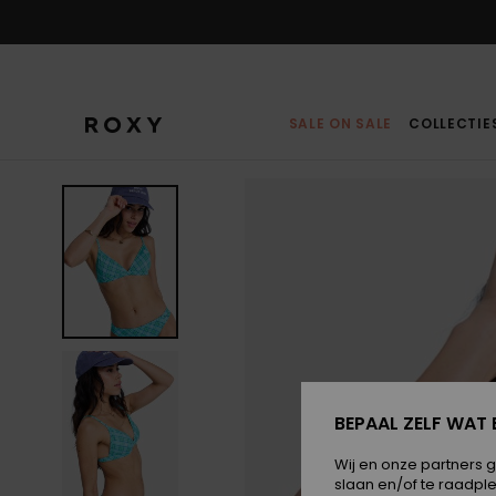
Ga
naar
Productinformatie
SALE ON SALE
COLLECTIE
BEPAAL ZELF WAT 
Wij en onze partners 
slaan en/of te raadpl