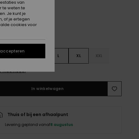
estaties van
Katydid As If Plaid
 te weten te
n. Je kunt je
, of je ertegen
alde cookies voor
 accepteren
S
S
M
L
XL
XXL
e maattabel
In winkelwagen
Thuis of bij een afhaalpunt
Levering gepland vanaf
8 augustus