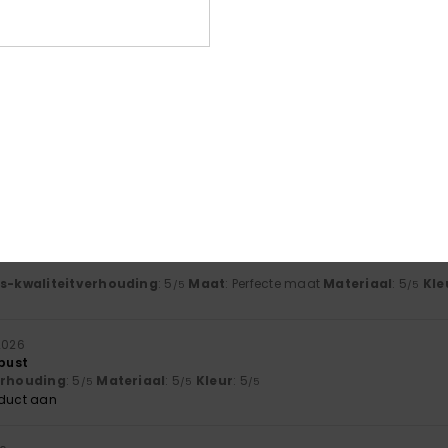
6
t goed op maat
js-kwaliteitverhouding
: 4
Maat
: Perfecte maat
Materiaal
: 5
Kle
/5
/5
oduct aan
6
t goed op maat
js-kwaliteitverhouding
: 4
Maat
: Perfecte maat
Materiaal
: 5
Kle
/5
/5
oduct aan
js-kwaliteitverhouding
: 5
Maat
: Perfecte maat
Materiaal
: 5
Kle
/5
/5
2026
 bust
verhouding
: 5
Materiaal
: 5
Kleur
: 5
/5
/5
/5
oduct aan