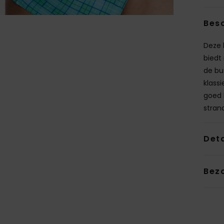
Besc
Deze 
biedt
de bu
klass
goed b
stran
Deta
Bez