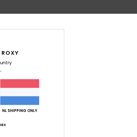
Gemiddelde score
5.0
/5
 ROXY
gebaseerd op
6 geverifieerde beoordelingen
sinds mei 2026
83% van onze klanten bevelen dit product aan
untry
-kwaliteitverhouding
Maat
Mate
4.7
5
Te klein
Te groot
NL SHIPPING ONLY
y lovely swimsuit
js-kwaliteitverhouding
: 5
Maat
: Perfecte maat
Materiaal
: 5
Kle
/5
/5
IES
oduct aan