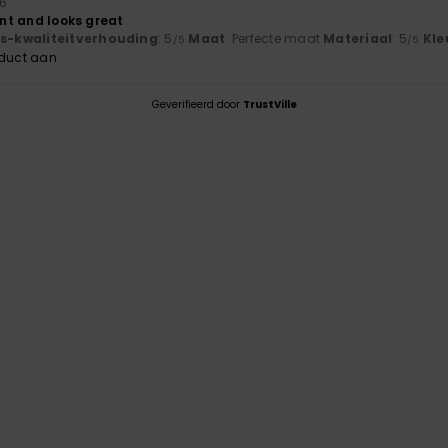
26
rint and looks great
js-kwaliteitverhouding
: 5
Maat
: Perfecte maat
Materiaal
: 5
Kle
/5
/5
oduct aan
Geverifieerd door
TrustVille