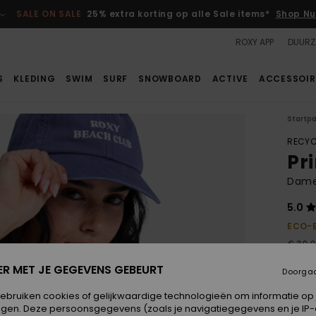
SALE ON SALE
25% extra korting op alle Sale items*
Shop Nu
ROXY APP
DUURZ
S
KLEDING
SWIM
SURF
SNOWBOARD
ACTIVE
ACCESSOIR
Startp
RECYC
Pri
Dames
5.0
ECO-
€ 30,
€ 2
ER MET JE GEGEVENS GEBEURT
Doorga
SALE
gebruiken cookies of gelijkwaardige technologieën om informatie op
egen. Deze persoonsgegevens (zoals je navigatiegegevens en je IP