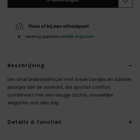
In winkelwagen
Swim
Kleding
Thuis of bij een afhaalpunt
Levering gepland vanaf
8 augustus
Accessoires
Schoenen
Beschrijving
Fitness
Een strak bralettesilhouet met brede bandjes en subtiele
plooitjes aan de voorkant, dat sportief comfort
combineert met een vleugje zachte, vrouwelijke
Snow
elegantie voor elke dag.
Details & functies