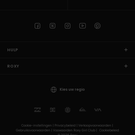
HULP
ROXY
Kies uw regio
Cookie-instellingen |
Privacybeleid |
Verkoopvoorwaarden |
Gebruiksvoorwaarden |
Voowaarden Roxy Girl Club |
Cookiebeleid