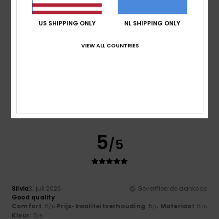
Prijs-kwaliteitverhouding
5.0
US SHIPPING ONLY
NL SHIPPING ONLY
Maat
Materiaal
VIEW ALL COUNTRIES
4.5
Te klein
Te groot
Kleur
4.5
5
/5
Silvia
3. juli 2026
Geverifieerde aankoop
Good quality
Comfort
: 5
Prijs-kwaliteitverhouding
: 5
Materiaal
: 5
/5
/5
/5
Kleur
: 5
/5