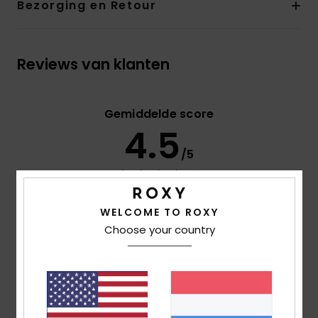
Bezorging en Retour
Reviews van klanten
Gemiddelde score
4.5
/5
gebaseerd op
2 geverifieerde beoordelingen
sinds
juni 2026
WELCOME TO ROXY
0% van onze klanten bevelen dit product aan
Choose your country
Comfort
4.5