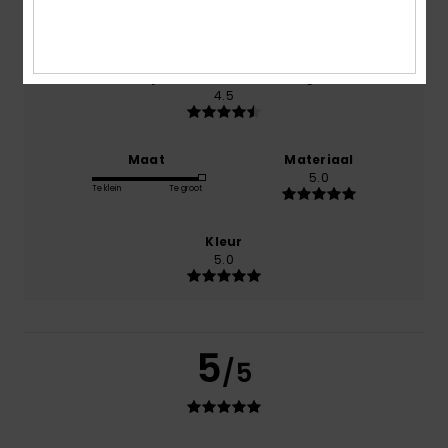
4.5
Prijs-kwaliteitverhouding
4.5
Maat
Materiaal
5.0
Te klein
Te groot
Kleur
5.0
5
/5