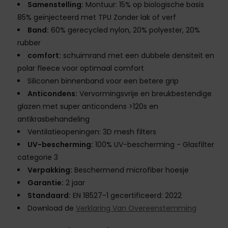
Samenstelling:
Montuur: 15% op biologische basis
85% geïnjecteerd met TPU Zonder lak of verf
Band:
60% gerecycled nylon, 20% polyester, 20%
rubber
comfort:
schuimrand met een dubbele densiteit en
polar fleece voor optimaal comfort
Siliconen binnenband voor een betere grip
Anticondens:
Vervormingsvrije en breukbestendige
glazen met super anticondens >120s en
antikrasbehandeling
Ventilatieopeningen: 3D mesh filters
UV-bescherming:
100% UV-bescherming - Glasfilter
categorie 3
Verpakking:
Beschermend microfiber hoesje
Garantie:
2 jaar
Standaard:
EN 18527-1 gecertificeerd: 2022
Download de
Verklaring Van Overeenstemming