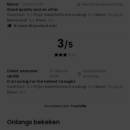
Maria
7. maart 2026
Geverifieerde aankoop
Good quality and on offer
Comfort
: 5
Prijs-kwaliteitverhouding
: 5
Maat
: Te groot
/5
/5
Materiaal
: 5
Kleur
: 5
/5
/5
Ik raad dit product aan
3
/5
Client anonyme
8. februari
Geverifieerde
vérifié
2026
aankoop
It is too big for the helmet I bought.
Comfort
: 4
Prijs-kwaliteitverhouding
: 4
Maat
: Te groot
/5
/5
Kleur
: 5
/5
Geverifieerd door
TrustVille
Onlangs bekeken