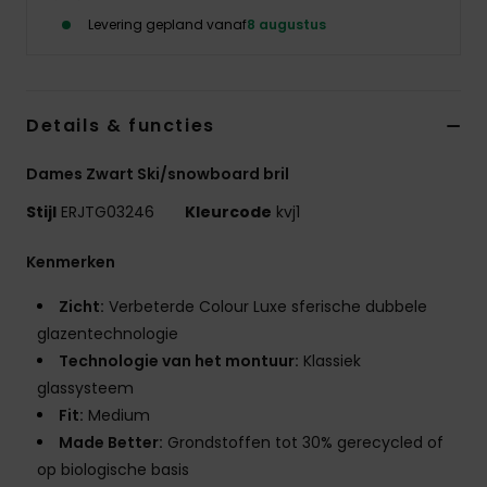
Swim
Levering gepland vanaf
8 augustus
Kleding
Details & functies
Accessoires
Dames Zwart Ski/snowboard bril
Schoenen
Stijl
ERJTG03246
Kleurcode
kvj1
Kenmerken
Fitness
Zicht:
Verbeterde Colour Luxe sferische dubbele
Snow
glazentechnologie
Technologie van het montuur:
Klassiek
glassysteem
Fit:
Medium
Made Better:
Grondstoffen tot 30% gerecycled of
op biologische basis