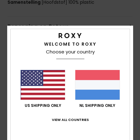
Samenstelling
[Hoofdstof] 100% plastic
Bezorging en Retour
WELCOME TO ROXY
Reviews van klanten
Choose your country
Gemiddelde score
4.0
/5
US SHIPPING ONLY
NL SHIPPING ONLY
gebaseerd op
2 geverifieerde beoordelingen
sinds
februari 2026
VIEW ALL COUNTRIES
50% van onze klanten bevelen dit product aan
Comfort