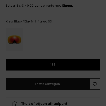
FAQ
Playsuits
Riemen &
Snowboard
bekijken
Technische
Betaal 3 x € 40,00, zonder rente met
portemonne
ROXY APP
tassen
Shorts
Surf
Handschoen
Black/clux Ml Infrared S3
Kleur
VERLANGLIJST
Snow
& sjaals
Rokken
Accessoires
Schultassen
Schoolartik
Hoeden &
mutsen
Accessoires
Zonnebrillen
1SZ
Wetsuits
In winkelwagen
Rashguards
neopreen
accessoires
Thuis of bij een afhaalpunt