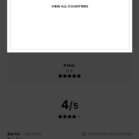
VIEW ALL COUNTRIES
Prijs-kwaliteitverhouding
5.0
Maat
Materiaal
5.0
Te klein
Te groot
Kleur
5.0
4
/5
Berta
3. mei 2026
Geverifieerde aankoop