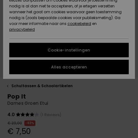
Klassiek
BROEKJES
keuzes aanpassen om cookies waarvoor je toestemming
Freedom
Badpakken
Lycras & sur
softshell-
Gids voor
nodig is al dan niet te accepteren, of je ertegen verzetten
ACTIVE
wanneer het gaat om cookies waarvoor geen toestemming
Truien &
Rokken &
Strandlaken
t-shirts
jassen
snowoutfits
Jeans &
nodig is (zoals bepaalde cookies voor publieksmeting). Ga
Strandlakens
Essentials
Tankinis &
Cardigans
shorts
Shorty
& Surf Ponc
Accessoires
Broeken
Gegevensbescherming
voor meer informatie naar ons
cookiebeleid
en
& Surf Poncho
Lange Mouw
Tank-Tops
privacybeleid
ACCESSOIRES
Boardshorts
Thermo laye
Denim
Jeans
Jasjes &
Tie Side
Strandtass
Sport
Sweatshirts
Maattabel
Mutsen
Zwemshorts
jassen
Badpakken
Hoodies
SCHOENEN
Neopreen
Maskers &
Cookie-instellingen
Back to Sch
Broeken
Zonnehoedj
accessoires
Brillen
Sjaals &
Start een gesprek
Surf
Snow-jasse
Jasjes &
om het snelste
KINDEREN
handschoenen
Badpakken
Jassen
Alles accepteren
antwoord op je
Jasjes &
Surfaccesso
Helmen
vraag te krijgen.
Jassen
Snow-broek
HELP &
Zonnebrillen
UV badpakk
Schoenen
Schultassen & Schoolartikelen
CONTACT
Gesprek starten
Surfboards 
Mutsen
Pop It
Winterjassen
Tassen &
SUP
Hoeden &
Sport
Dames Groen Etui
rugzakken
Swim
Vind antwoorden
DUURZAAMHEID
petten
Badpakken
Handschoen
op de meest
4.0
(1 Reviews)
Jurken
Surf
gestelde vragen
en ons
Bagage
Badpakken
Boardshorts
€ 20,00
63%
STORE
contactformulier.
Skateboards
Nekwarmers
€ 7,50
LOCATOR
Jumpsuits &