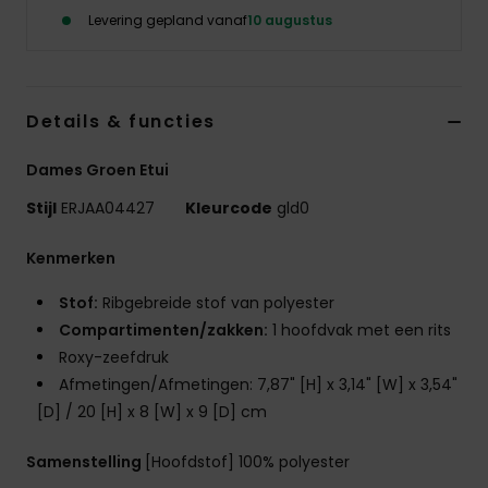
Swim
Levering gepland vanaf
10 augustus
Kleding
Details & functies
Accessoires
Dames Groen Etui
Schoenen
Stijl
ERJAA04427
Kleurcode
gld0
Kenmerken
Fitness
Stof:
Ribgebreide stof van polyester
Compartimenten/zakken:
1 hoofdvak met een rits
Snow
Roxy-zeefdruk
Afmetingen/Afmetingen: 7,87" [H] x 3,14" [W] x 3,54"
[D] / 20 [H] x 8 [W] x 9 [D] cm
Samenstelling
[Hoofdstof] 100% polyester