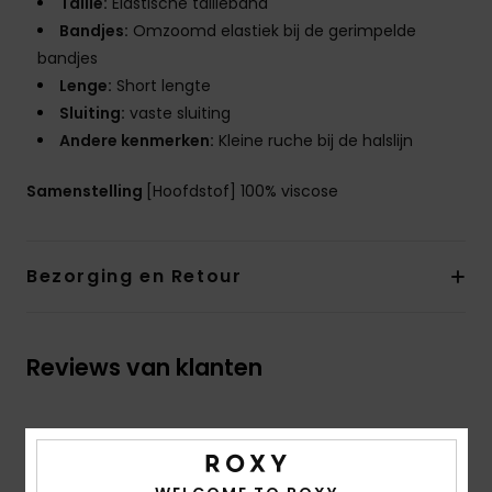
Taille:
Elastische tailleband
Bandjes:
Omzoomd elastiek bij de gerimpelde
bandjes
Lenge:
Short lengte
Sluiting:
vaste sluiting
Andere kenmerken:
Kleine ruche bij de halslijn
Samenstelling
[Hoofdstof] 100% viscose
Bezorging en Retour
Reviews van klanten
Gemiddelde score