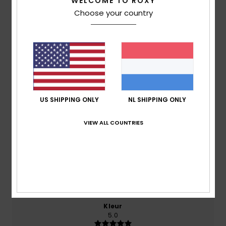
5.0
WELCOME TO ROXY
/5
Choose your country
gebaseerd op
2 geverifieerde beoordelingen
sinds
mei 2026
100% van onze klanten bevelen dit product aan
Comfort
5.0
US SHIPPING ONLY
NL SHIPPING ONLY
VIEW ALL COUNTRIES
Prijs-kwaliteitverhouding
5.0
Maat
Materiaal
5.0
Te klein
Te groot
Kleur
5.0