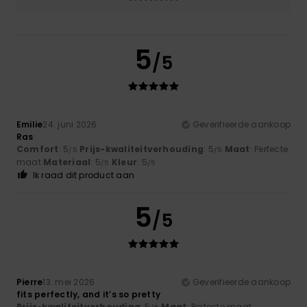
5
/5
Emilie
24. juni 2026
Geverifieerde aankoop
Ras
Comfort
: 5
Prijs-kwaliteitverhouding
: 5
Maat
: Perfecte
/5
/5
maat
Materiaal
: 5
Kleur
: 5
/5
/5
Ik raad dit product aan
5
/5
Pierre
13. mei 2026
Geverifieerde aankoop
fits perfectly, and it’s so pretty
Prijs-kwaliteitverhouding
: 5
Maat
: Perfecte maat