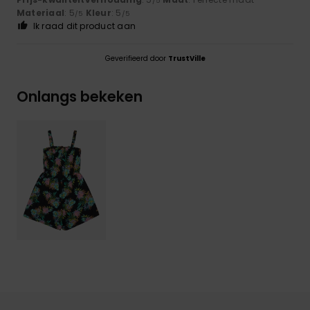
/5
Materiaal
: 5
Kleur
: 5
/5
/5
Ik raad dit product aan
Geverifieerd door
TrustVille
Onlangs bekeken