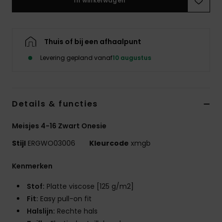
In winkelwagen
Swim
Kleding
Thuis of bij een afhaalpunt
Levering gepland vanaf
10 augustus
Accessoires
Schoenen
Details & functies
Fitness
Meisjes 4-16 Zwart Onesie
Stijl
ERGWO03006
Kleurcode
xmgb
Snow
Kenmerken
Stof:
Platte viscose [125 g/m2]
Fit:
Easy pull-on fit
Halslijn:
Rechte hals