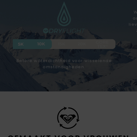
W
a
lie
Betere waterdichtheid voor wisselende
omstandigheden.