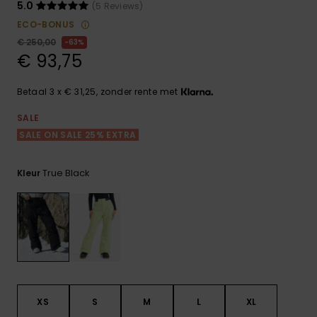
FAQ
Playsuits
Riemen &
Snowboard
5.0
(5 Reviews)
bekijken
Technische
portemonne
ECO-BONUS
ROXY APP
tassen
€ 250,00
63%
Shorts
Surf
€ 93,75
Handschoen
VERLANGLIJST
Snow
& sjaals
Rokken
Accessoires
Schultassen
Betaal 3 x € 31,25, zonder rente met
Schoolartik
Hoeden &
SALE
mutsen
SALE ON SALE 25% EXTRA
Accessoires
Zonnebrillen
True Black
Kleur
Wetsuits
Rashguards
neopreen
accessoires
XS
S
M
L
XL