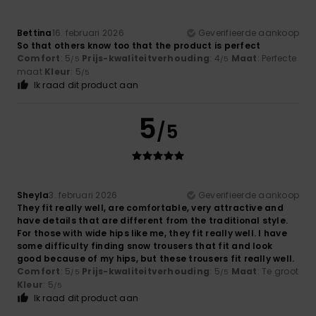
Bettina
16. februari 2026
Geverifieerde aankoop
So that others know too that the product is perfect
Comfort
: 5
Prijs-kwaliteitverhouding
: 4
Maat
: Perfecte
/5
/5
maat
Kleur
: 5
/5
Ik raad dit product aan
5
/5
Sheyla
3. februari 2026
Geverifieerde aankoop
They fit really well, are comfortable, very attractive and
have details that are different from the traditional style.
For those with wide hips like me, they fit really well. I have
some difficulty finding snow trousers that fit and look
good because of my hips, but these trousers fit really well.
Comfort
: 5
Prijs-kwaliteitverhouding
: 5
Maat
: Te groot
/5
/5
Kleur
: 5
/5
Ik raad dit product aan