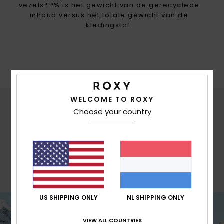
vezels* *% is het gewicht van de gerecyclede
inhoud versus het totale gewicht van de
kledingstof.
WELCOME TO ROXY
Choose your country
ROXY PASVORM
STRAIGHT
Klassieke vrouwelijke ski-pasvorm met
hoge taille voor optimaal draagcomfort.
US SHIPPING ONLY
NL SHIPPING ONLY
VIEW ALL COUNTRIES