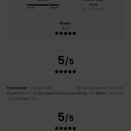
NaN
Te klein
Te groot
Kleur
5.0
5
/5
Francoise
11. maart 2026
Geverifieerde aankoop
Comfort
: 5
Prijs-kwaliteitverhouding
: 5
Maat
: Perfecte
/5
/5
maat
Kleur
: 5
/5
5
/5