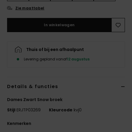
Swim
Zie maattabel
Kleding
In winkelwagen
Accessoires
Thuis of bij een afhaalpunt
Schoenen
Levering gepland vanaf
12 augustus
Fitness
Details & functies
Snow
Dames Zwart Snow broek
Stijl
ERJTP03269
Kleurcode
kvj0
Kenmerken