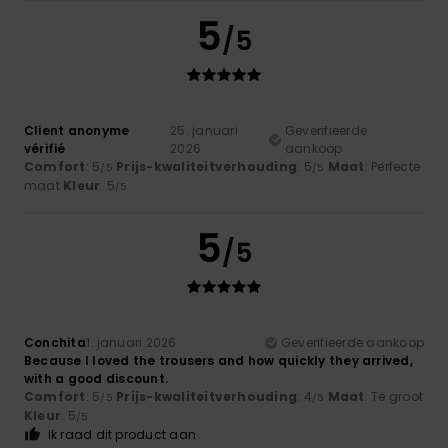
5
/5
Client anonyme
25. januari
Geverifieerde
vérifié
2026
aankoop
Comfort
: 5
Prijs-kwaliteitverhouding
: 5
Maat
: Perfecte
/5
/5
maat
Kleur
: 5
/5
5
/5
Conchita
1. januari 2026
Geverifieerde aankoop
Because I loved the trousers and how quickly they arrived,
with a good discount.
Comfort
: 5
Prijs-kwaliteitverhouding
: 4
Maat
: Te groot
/5
/5
Kleur
: 5
/5
Ik raad dit product aan