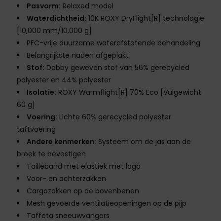
Pasvorm:
Relaxed model
Waterdichtheid:
10K ROXY DryFlight[R] technologie
[10,000 mm/10,000 g]
PFC-vrije duurzame waterafstotende behandeling
Belangrijkste naden afgeplakt
Stof:
Dobby geweven stof van 56% gerecycled
polyester en 44% polyester
Isolatie:
ROXY Warmflight[R] 70% Eco [Vulgewicht:
60 g]
Voering:
Lichte 60% gerecycled polyester
taftvoering
Andere kenmerken:
Systeem om de jas aan de
broek te bevestigen
Tailleband met elastiek met logo
Voor- en achterzakken
Cargozakken op de bovenbenen
Mesh gevoerde ventilatieopeningen op de pijp
Taffeta sneeuwvangers