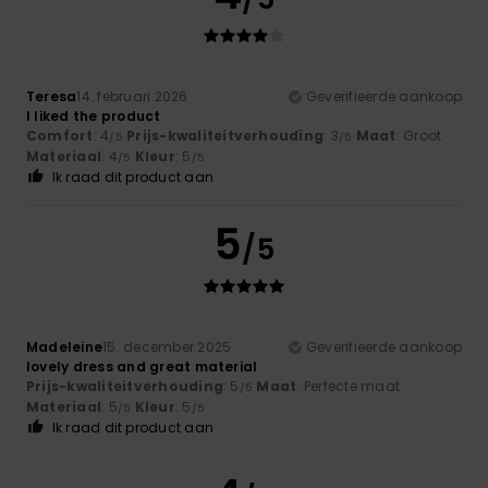
Teresa
14. februari 2026
Geverifieerde aankoop
I liked the product
Comfort
: 4
Prijs-kwaliteitverhouding
: 3
Maat
: Groot
/5
/5
Materiaal
: 4
Kleur
: 5
/5
/5
Ik raad dit product aan
5
/5
Madeleine
15. december 2025
Geverifieerde aankoop
lovely dress and great material
Prijs-kwaliteitverhouding
: 5
Maat
: Perfecte maat
/5
Materiaal
: 5
Kleur
: 5
/5
/5
Ik raad dit product aan