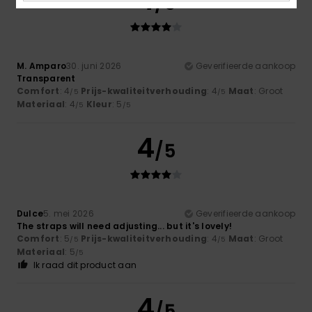
4
/5
M. Amparo
30. juni 2026
Geverifieerde aankoop
Transparent
Comfort
: 4
Prijs-kwaliteitverhouding
: 4
Maat
: Groot
/5
/5
Materiaal
: 4
Kleur
: 5
/5
/5
4
/5
Dulce
5. mei 2026
Geverifieerde aankoop
The straps will need adjusting... but it's lovely!
Comfort
: 5
Prijs-kwaliteitverhouding
: 4
Maat
: Groot
/5
/5
Materiaal
: 5
/5
Ik raad dit product aan
4
/5