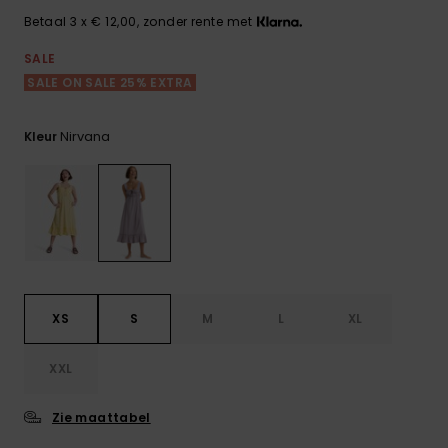
FAQ
Playsuits
Riemen &
Snowboard
bekijken
Betaal 3 x € 12,00, zonder rente met
Technische
portemonne
ROXY APP
tassen
SALE
Shorts
Surf
SALE ON SALE 25% EXTRA
Handschoen
VERLANGLIJST
Snow
& sjaals
Rokken
Accessoires
Schultassen
Nirvana
Kleur
Schoolartik
Hoeden &
mutsen
Accessoires
Zonnebrillen
Wetsuits
XS
S
M
L
XL
Rashguards
XXL
neopreen
accessoires
Zie maattabel