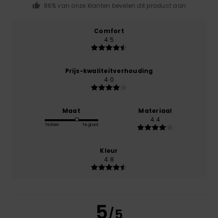
86% van onze klanten bevelen dit product aan
Comfort
4.5
Prijs-kwaliteitverhouding
4.0
Maat
Materiaal
4.4
Te klein
Te groot
Kleur
4.8
5
/5