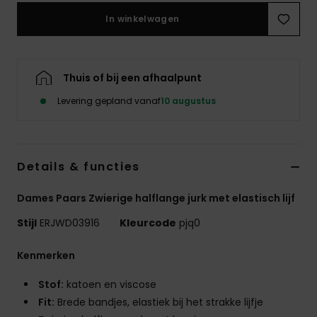
Swim
In winkelwagen
Kleding
Thuis of bij een afhaalpunt
Accessoires
Levering gepland vanaf
10 augustus
Schoenen
Details & functies
Fitness
Dames Paars Zwierige halflange jurk met elastisch lijf
Snow
Stijl
ERJWD03916
Kleurcode
pjq0
Kenmerken
Stof:
katoen en viscose
Fit:
Brede bandjes, elastiek bij het strakke lijfje