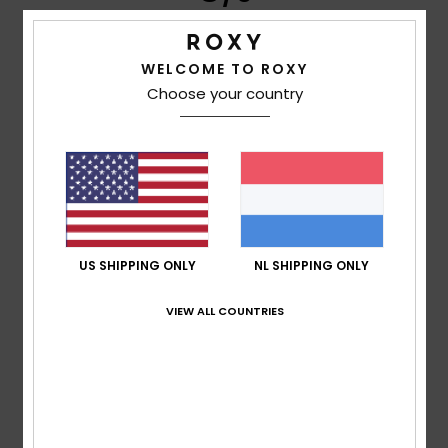
WELCOME TO ROXY
Celine
9. juli 2026
Geverifieerde aankoop
Choose your country
As described
Comfort
: 5
Prijs-kwaliteitverhouding
: 3
Maat
: Perfecte
/5
/5
maat
Materiaal
: 5
Kleur
: 5
/5
/5
Ik raad dit product aan
5
/5
US SHIPPING ONLY
NL SHIPPING ONLY
VIEW ALL COUNTRIES
Aneta
1. juli 2026
Geverifieerde aankoop
Beautiful dress, very comf and flattering as well. I love it
Comfort
: 5
Prijs-kwaliteitverhouding
: 5
Maat
: Perfecte
/5
/5
maat
Materiaal
: 5
Kleur
: 5
/5
/5
Ik raad dit product aan