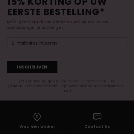
15% KORTING OP UW
EERSTE BESTELLING*
Meld je aan om al het laatste nieuws en exclusieve
aanbiedingen te ontvangen.
INSCHRIJVEN
(*) Aanbieding geldig online voor nieuwe leden - De
gedetailleerde voorwaarden zijn beschikbaar in de welkomst e-
mail
Vind een winkel
Contact Us