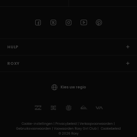
HULP
ROXY
Kies uw regio
Cookie-instellingen |
Privacybeleid |
Verkoopvoorwaarden |
Gebruiksvoorwaarden |
Voowaarden Roxy Girl Club |
Cookiebeleid
© 2026 Roxy