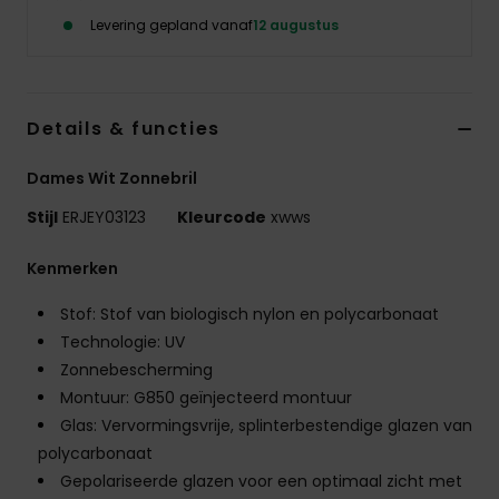
Swim
Levering gepland vanaf
12 augustus
Kleding
Details & functies
Accessoires
Dames Wit Zonnebril
Schoenen
Stijl
ERJEY03123
Kleurcode
xwws
Kenmerken
Fitness
Stof: Stof van biologisch nylon en polycarbonaat
Snow
Technologie: UV
Zonnebescherming
Montuur: G850 geïnjecteerd montuur
Glas: Vervormingsvrije, splinterbestendige glazen van
polycarbonaat
Gepolariseerde glazen voor een optimaal zicht met