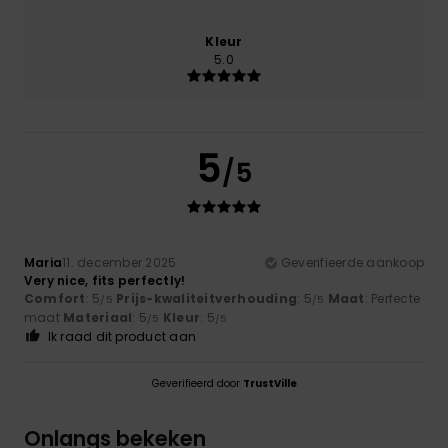
Kleur
5.0
5
/5
Maria
11. december 2025
Geverifieerde aankoop
Very nice, fits perfectly!
Comfort
: 5
Prijs-kwaliteitverhouding
: 5
Maat
: Perfecte
/5
/5
maat
Materiaal
: 5
Kleur
: 5
/5
/5
Ik raad dit product aan
Geverifieerd door
TrustVille
Onlangs bekeken