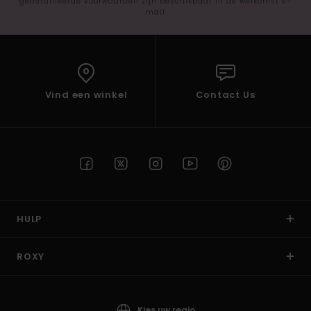
gedetailleerde voorwaarden zijn beschikbaar in de welkomst e-
mail
Vind een winkel
Contact Us
HULP
ROXY
Kies uw regio