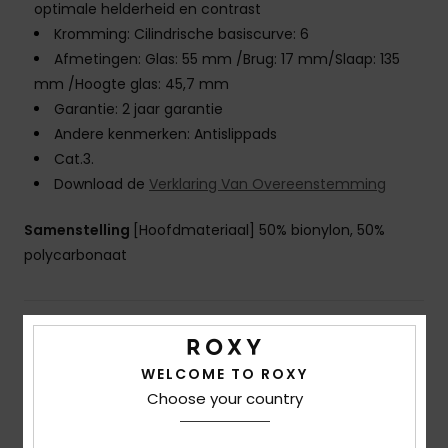
optimale helderheid en contrast
Kromming: Cilindrische basiscurve: 6
Afmetingen: Glas: 55 mm /Brug: 17 mm/Slaap: 135
mm /Hoogte glas: 45,7 mm
Garantie: 2 jaar garantie
Andere kenmerken: Antislippads
Cat.3.
Download de
Verklaring Van Overeenstemming
Samenstelling
[Hoofdmateriaal] 50% bionylon, 50%
polycarbonaat
Bezorging en Retour
WELCOME TO ROXY
Choose your country
Reviews van klanten