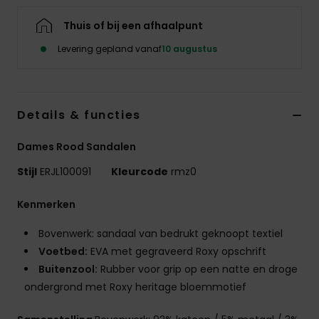
Swim
Thuis of bij een afhaalpunt
Levering gepland vanaf
10 augustus
Kleding
Accessoires
Details & functies
Schoenen
Dames Rood Sandalen
Stijl
ERJL100091
Kleurcode
rmz0
Fitness
Kenmerken
Snow
Bovenwerk: sandaal van bedrukt geknoopt textiel
Voetbed:
EVA met gegraveerd Roxy opschrift
Buitenzool:
Rubber voor grip op een natte en droge
ondergrond met Roxy heritage bloemmotief