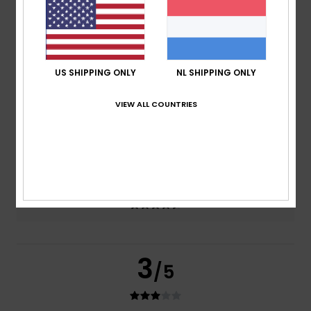
Comfort
3.0
Prijs-kwaliteitverhouding
US SHIPPING ONLY
NL SHIPPING ONLY
4.0
VIEW ALL COUNTRIES
Maat
Materiaal
4.0
Te klein
Te groot
Kleur
4.5
3
/5