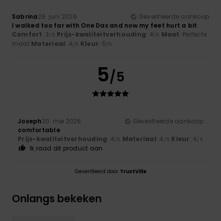
Sabrina
29. juni 2026
Geverifieerde aankoop
I walked too far with One Dax and now my feet hurt a bit
Comfort
: 3
Prijs-kwaliteitverhouding
: 4
Maat
: Perfecte
/5
/5
maat
Materiaal
: 4
Kleur
: 5
/5
/5
5
/5
Joseph
20. mei 2026
Geverifieerde aankoop
comfortable
Prijs-kwaliteitverhouding
: 4
Materiaal
: 4
Kleur
: 4
/5
/5
/5
Ik raad dit product aan
Geverifieerd door
TrustVille
Onlangs bekeken