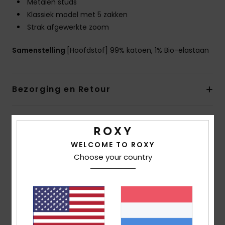
Metalen studs
Klassiek model met 5 zakken
Strak afgewerkte zoom
Samenstelling
[Hoofdstof] 99% katoen, 1% Bio-elastaan
Bezorging en Retour
Reviews van klanten
WELCOME TO ROXY
Choose your country
Gemiddelde score
4.0
/5