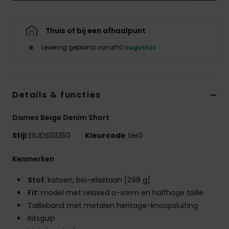
Swim
Thuis of bij een afhaalpunt
Kleding
Levering gepland vanaf
10 augustus
Accessoires
Details & functies
Schoenen
Dames Beige Denim Short
Fitness
Stijl
ERJDS03350
Kleurcode
ter0
Snow
Kenmerken
Stof:
katoen, bio-elastaan [298 g]
Fit:
model met relaxed a-vorm en halfhoge taille
Tailleband met metalen heritage-knoopsluiting
Ritsgulp