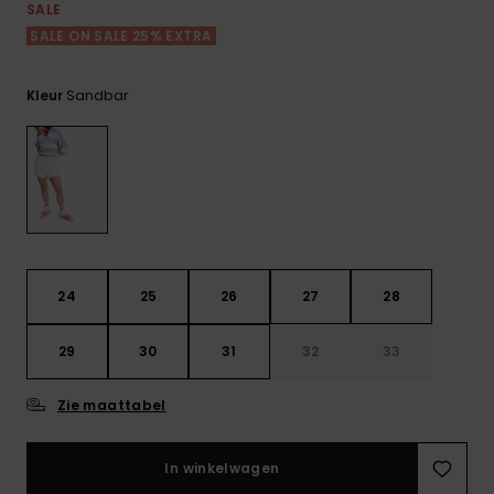
FAQ
Playsuits
Riemen &
Snowboard
SALE
bekijken
Technische
portemonne
SALE ON SALE 25% EXTRA
ROXY APP
tassen
Shorts
Surf
Handschoen
Sandbar
Kleur
VERLANGLIJST
Snow
& sjaals
Rokken
Accessoires
Schultassen
Schoolartik
Hoeden &
mutsen
Accessoires
Zonnebrillen
24
25
26
27
28
Wetsuits
29
30
31
32
33
Rashguards
Zie maattabel
neopreen
accessoires
In winkelwagen