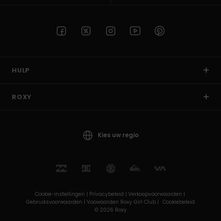
HULP
ROXY
Kies uw regio
Cookie-instellingen |
Privacybeleid |
Verkoopvoorwaarden |
Gebruiksvoorwaarden |
Voowaarden Roxy Girl Club |
Cookiebeleid
© 2026 Roxy