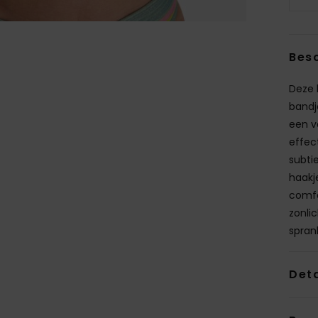
Besc
Deze 
bandj
een v
effec
subti
haakj
comfo
zonli
spran
Deta