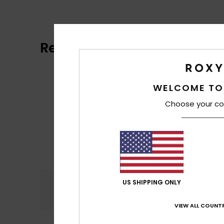
Reviews van klanten
WELCOME TO
Choose your co
Comfort
Prijs
US SHIPPING ONLY
4.6
VIEW ALL COUNTR