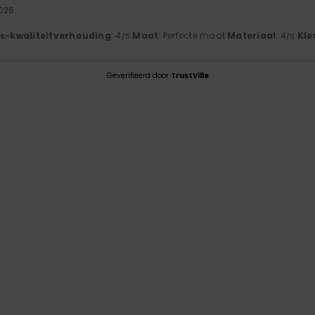
026
js-kwaliteitverhouding
: 4
Maat
: Perfecte maat
Materiaal
: 4
Kle
/5
/5
Geverifieerd door
TrustVille