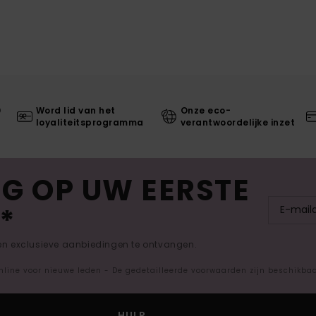
0
Word lid van het
Onze eco-
loyaliteitsprogramma
verantwoordelijke inzet
G OP UW EERSTE
*
 en exclusieve aanbiedingen te ontvangen.
nline voor nieuwe leden - De gedetailleerde voorwaarden zijn beschikba
HULP