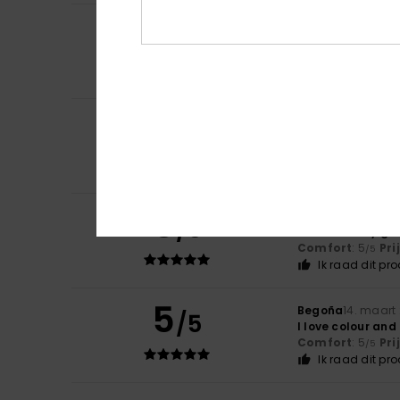
5
Flor
5. juli 2026
/5
A very nice jumpe
Comfort
: 4
Pri
/5
Ik raad dit pr
5
Isaline
1. juli 2026
/5
I chose it
Comfort
: 4
Pri
/5
Ik raad dit pr
5
Lucia
31. mei 2026
/5
It feels really go
Comfort
: 5
Pri
/5
Ik raad dit pr
5
Begoña
14. maart
/5
I love colour and
Comfort
: 5
Pri
/5
Ik raad dit pr