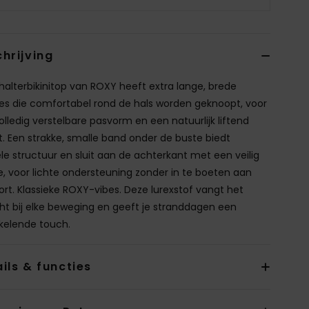
hrijving
halterbikinitop van ROXY heeft extra lange, brede
es die comfortabel rond de hals worden geknoopt, voor
olledig verstelbare pasvorm en een natuurlijk liftend
t. Een strakke, smalle band onder de buste biedt
ele structuur en sluit aan de achterkant met een veilig
e, voor lichte ondersteuning zonder in te boeten aan
rt. Klassieke ROXY-vibes. Deze lurexstof vangt het
cht bij elke beweging en geeft je stranddagen een
kelende touch.
ils & functies