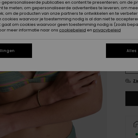
 gepersonaliseerde publicaties en content te presenteren; om de pr
nt te meten; om gepersonaliseerde advertenties te leveren; om meer
k; om de producten van onze partners te ontwikkelen en te verbetere
Kleur
ookies waarvoor je toestemming nodig is al dan niet te accepteren
t gaat om cookies waarvoor geen toestemming nodig is (zoals bepa
oor meer informatie naar ons
cookiebeleid
en
privacybeleid
llingen
Alles
X
Zi