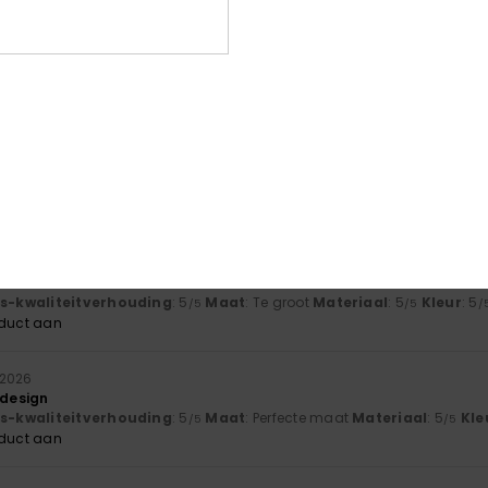
r
js-kwaliteitverhouding
: 4
Maat
: Perfecte maat
Materiaal
: 4
Kle
/5
/5
oduct aan
js-kwaliteitverhouding
: 4
Maat
: Perfecte maat
Materiaal
: 4
Kle
/5
/5
oduct aan
od
js-kwaliteitverhouding
: 5
Maat
: Te groot
Materiaal
: 5
Kleur
: 5
/5
/5
/
oduct aan
 2026
 design
js-kwaliteitverhouding
: 5
Maat
: Perfecte maat
Materiaal
: 5
Kle
/5
/5
oduct aan