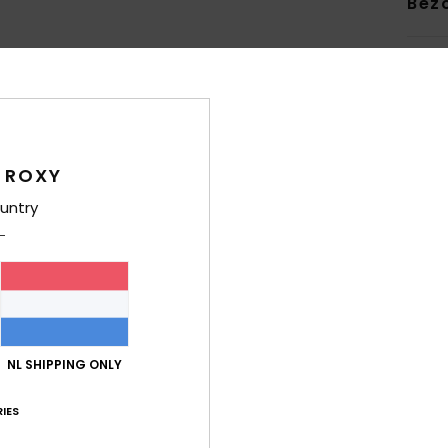
Bez
Gemiddelde score
 ROXY
5.0
untry
/5
gebaseerd op
5 geverifieerde beoordelingen
sinds maart 2026
80% van onze klanten bevelen dit product aan
-kwaliteitverhouding
Maat
Mate
NL SHIPPING ONLY
4.4
4
Te klein
Te groot
IES