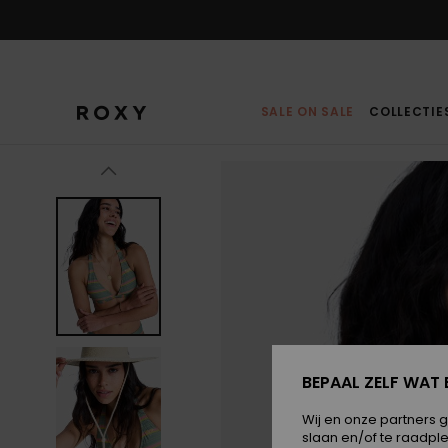
Ga
naar
Productinformatie
SALE ON SALE
COLLECTIE
BEPAAL ZELF WAT 
Wij en onze partners 
slaan en/of te raadpl