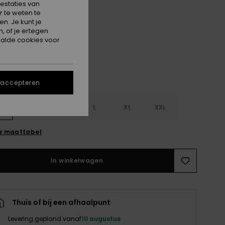
estaties van
 te weten te
Oil Green Say It With Stripes
n. Je kunt je
, of je ertegen
alde cookies voor
 accepteren
S
S
M
L
XL
XXL
e maattabel
In winkelwagen
Thuis of bij een afhaalpunt
Levering gepland vanaf
10 augustus