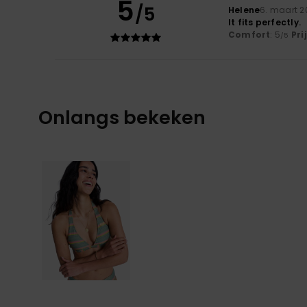
5
/5
Helene
6. maart 2
It fits perfectly.
Comfort
: 5
Pri
/5
Onlangs bekeken