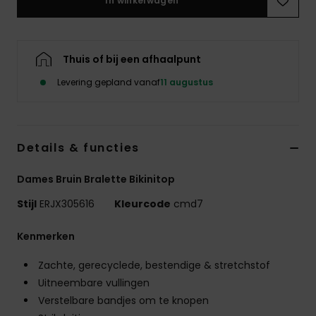
In winkelwagen
Swim
Kleding
Thuis of bij een afhaalpunt
Levering gepland vanaf
11 augustus
Accessoires
Schoenen
Details & functies
Fitness
Dames Bruin Bralette Bikinitop
Stijl
ERJX305616
Kleurcode
cmd7
Snow
Kenmerken
Zachte, gerecyclede, bestendige & stretchstof
Uitneembare vullingen
Verstelbare bandjes om te knopen