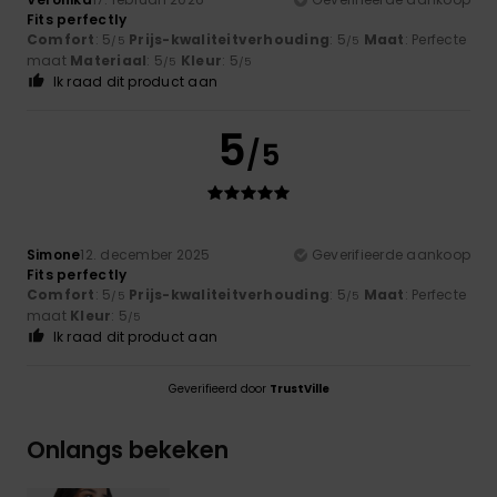
Fits perfectly
Comfort
: 5
Prijs-kwaliteitverhouding
: 5
Maat
: Perfecte
/5
/5
maat
Materiaal
: 5
Kleur
: 5
/5
/5
Ik raad dit product aan
5
/5
Simone
12. december 2025
Geverifieerde aankoop
Fits perfectly
Comfort
: 5
Prijs-kwaliteitverhouding
: 5
Maat
: Perfecte
/5
/5
maat
Kleur
: 5
/5
Ik raad dit product aan
Geverifieerd door
TrustVille
Onlangs bekeken