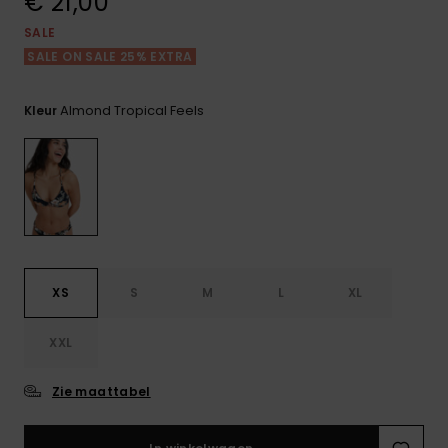
€ 21,00
FAQ
Playsuits
Riemen &
Snowboard
bekijken
Technische
portemonne
SALE
ROXY APP
tassen
SALE ON SALE 25% EXTRA
Shorts
Surf
Handschoen
VERLANGLIJST
Snow
& sjaals
Almond Tropical Feels
Kleur
Rokken
Accessoires
Schultassen
Schoolartik
Hoeden &
mutsen
Accessoires
Zonnebrillen
XS
S
M
L
XL
Wetsuits
XXL
Rashguards
neopreen
Zie maattabel
accessoires