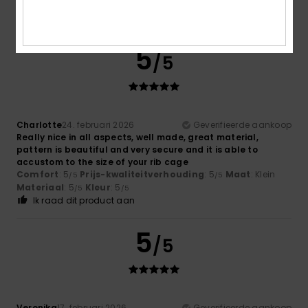
5
/5
Charlotte
24. februari 2026
Geverifieerde aankoop
Really nice in all aspects, well made, great material,
pattern is beautiful and very secure and it is able to
accustom to the size of your rib cage
Comfort
: 5
Prijs-kwaliteitverhouding
: 5
Maat
: Klein
/5
/5
Materiaal
: 5
Kleur
: 5
/5
/5
Ik raad dit product aan
5
/5
Veronika
17. februari 2026
Geverifieerde aankoop