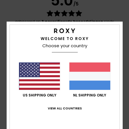
5.0
/5
gebaseerd op
3 geverifieerde beoordelingen
sinds
december 2025
100% van onze klanten bevelen dit product aan
WELCOME TO ROXY
Choose your country
Comfort
5.0
Prijs-kwaliteitverhouding
5.0
Maat
Materiaal
US SHIPPING ONLY
NL SHIPPING ONLY
5.0
Te klein
Te groot
VIEW ALL COUNTRIES
Kleur
5.0