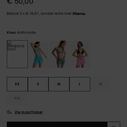
€ 50,00
FAQ
Playsuits
Riemen &
Snowboard
bekijken
Technische
portemonne
ROXY APP
tassen
Betaal 3 x € 16,67, zonder rente met
Shorts
Surf
Handschoen
VERLANGLIJST
Snow
& sjaals
Anthracite
Kleur
Rokken
Accessoires
Schultassen
Schoolartik
Hoeden &
mutsen
Accessoires
Zonnebrillen
XS
S
M
L
XL
Wetsuits
XXL
Rashguards
neopreen
Zie maattabel
accessoires