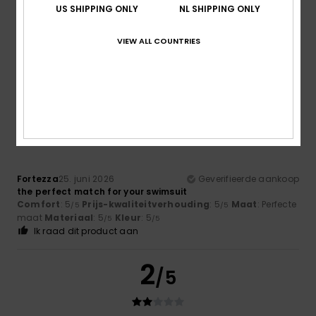
US SHIPPING ONLY
NL SHIPPING ONLY
Isaline
1. juli 2026
Geverifieerde aankoop
I would have liked a bit of colour with the plain khaki
VIEW ALL COUNTRIES
Comfort
: 5
Prijs-kwaliteitverhouding
: 4
Maat
: Perfecte
/5
/5
maat
Materiaal
: 5
Kleur
: 4
/5
/5
Ik raad dit product aan
5
/5
Fortezza
25. juni 2026
Geverifieerde aankoop
the perfect match for your swimsuit
Comfort
: 5
Prijs-kwaliteitverhouding
: 5
Maat
: Perfecte
/5
/5
maat
Materiaal
: 5
Kleur
: 5
/5
/5
Ik raad dit product aan
2
/5