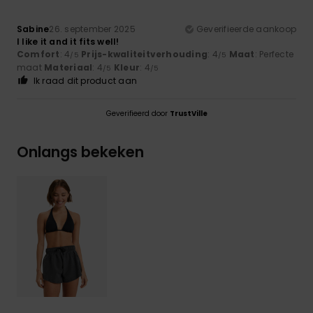
Sabine
26. september 2025
Geverifieerde aankoop
I like it and it fits well!
Comfort
: 4
Prijs-kwaliteitverhouding
: 4
Maat
: Perfecte
/5
/5
maat
Materiaal
: 4
Kleur
: 4
/5
/5
Ik raad dit product aan
Geverifieerd door
TrustVille
Onlangs bekeken