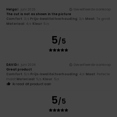
Helga
8. juni 2026
Geverifieerde aankoop
The cut is not as shown in the picture
Comfort
: 3
Prijs-kwaliteitverhouding
: 3
Maat
: Te groot
/5
/5
Materiaal
: 4
Kleur
: 5
/5
/5
5
/5
DAVID
4. juni 2026
Geverifieerde aankoop
Great product
Comfort
: 5
Prijs-kwaliteitverhouding
: 4
Maat
: Perfecte
/5
/5
maat
Materiaal
: 5
Kleur
: 5
/5
/5
Ik raad dit product aan
5
/5