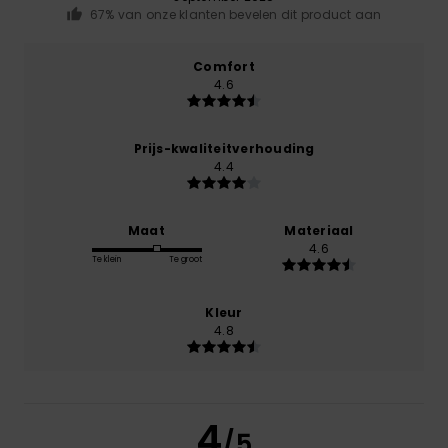
67% van onze klanten bevelen dit product aan
Comfort
4.6
Prijs-kwaliteitverhouding
4.4
Maat
Materiaal
4.6
Te klein
Te groot
Kleur
4.8
4
/5