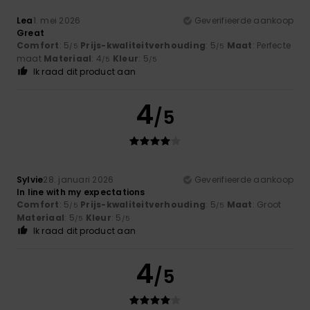
Lea
1. mei 2026
Geverifieerde aankoop
Great
Comfort
: 5
Prijs-kwaliteitverhouding
: 5
Maat
: Perfecte
/5
/5
maat
Materiaal
: 4
Kleur
: 5
/5
/5
Ik raad dit product aan
4
/5
Sylvie
28. januari 2026
Geverifieerde aankoop
In line with my expectations
Comfort
: 5
Prijs-kwaliteitverhouding
: 5
Maat
: Groot
/5
/5
Materiaal
: 5
Kleur
: 5
/5
/5
Ik raad dit product aan
4
/5