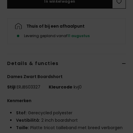
In winkelwagen
Swim
Kleding
Thuis of bij een afhaalpunt
Levering gepland vanaf
11 augustus
Accessoires
Schoenen
Details & functies
Fitness
Dames Zwart Boardshort
Stijl
ERJBS03327
Kleurcode
kvj0
Snow
Kenmerken
Stof:
Gerecycled polyester
Vestibilità:
2 inch boardshort
Taille:
Platte tricot tailleband met breed verborgen