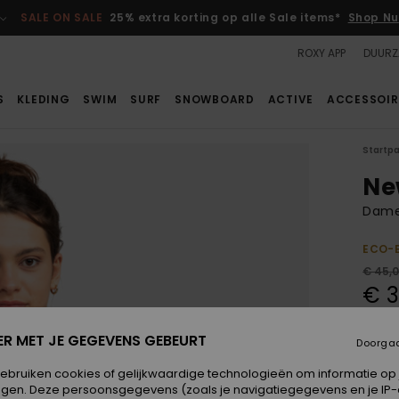
SALE ON SALE
25% extra korting op alle Sale items*
Shop Nu
ROXY APP
DUURZ
S
KLEDING
SWIM
SURF
SNOWBOARD
ACTIVE
ACCESSOIR
Startp
Ne
Dame
ECO-
€ 45,
€ 3
SALE
ER MET JE GEGEVENS GEBEURT
Doorga
Kleur
gebruiken cookies of gelijkwaardige technologieën om informatie op
egen. Deze persoonsgegevens (zoals je navigatiegegevens en je IP