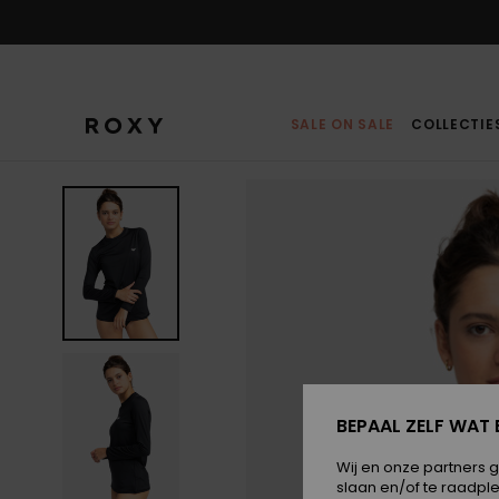
Ga
naar
Productinformatie
SALE ON SALE
COLLECTIE
BEPAAL ZELF WAT 
Wij en onze partners 
slaan en/of te raadpl