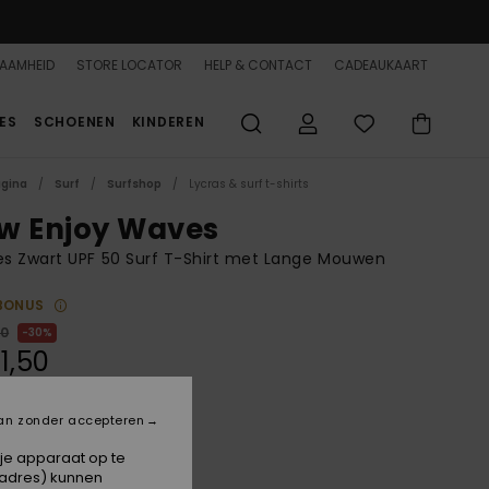
AAMHEID
STORE LOCATOR
HELP & CONTACT
CADEAUKAART
ES
SCHOENEN
KINDEREN
agina
Surf
Surfshop
Lycras & surf t-shirts
w Enjoy Waves
s Zwart UPF 50 Surf T-Shirt met Lange Mouwen
BONUS
00
30%
1,50
an zonder accepteren
Anthracite
 je apparaat op te
-adres) kunnen