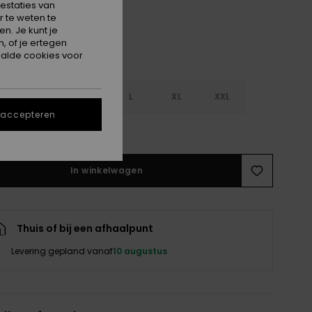
estaties van
 te weten te
n. Je kunt je
, of je ertegen
alde cookies voor
S
S
M
L
XL
XXL
 accepteren
e maattabel
In winkelwagen
Thuis of bij een afhaalpunt
Levering gepland vanaf
10 augustus