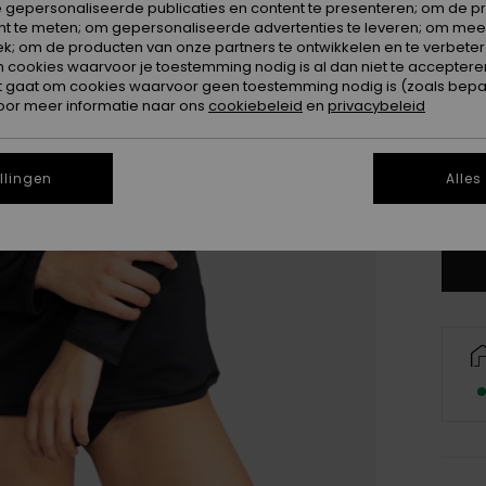
 gepersonaliseerde publicaties en content te presenteren; om de pr
nt te meten; om gepersonaliseerde advertenties te leveren; om meer
k; om de producten van onze partners te ontwikkelen en te verbetere
ookies waarvoor je toestemming nodig is al dan niet te accepteren
t gaat om cookies waarvoor geen toestemming nodig is (zoals bepa
oor meer informatie naar ons
cookiebeleid
en
privacybeleid
X
llingen
Alles
Zi