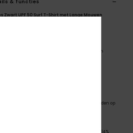
ils & functies
 Zwart UPF 50 Surf T-Shirt met Lange Mouwen
RJWR03698
Kleurcode
kvj0
erken
tof:
Zachte, bestendige en rekbare jerseystof van
cycled nylon en elastaan
V-bescherming:
UPF 50 zonnebescherming
asvorm:
loose pasvorm
alslijn:
Ronde hals
ouwen:
Lange mouw
luiting:
Om over het hoofd aan te trekken
randing:
Zeefdruk links op de borst en in het midden op
chterkant
ownload de
Verklaring Van Overeenstemming
nstelling
[Hoofdstof] 86% gerecycled polyester, 14%