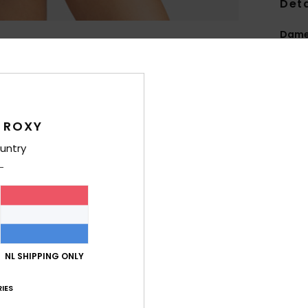
Deta
Dames
Stijl
E
Kenm
S
 ROXY
gere
untry
U
p
H
M
S
B
de a
NL SHIPPING ONLY
D
IES
Same