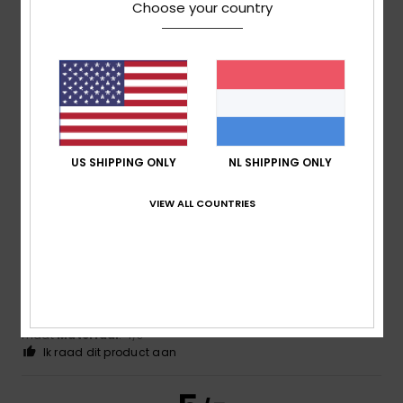
Choose your country
Dafne
9. juli 2026
Geverifieerde aankoop
A lovely colour and very on-trend
Comfort
: 5
Prijs-kwaliteitverhouding
: 5
Maat
: Te groot
/5
/5
Materiaal
: 5
Kleur
: 5
/5
/5
Ik raad dit product aan
US SHIPPING ONLY
NL SHIPPING ONLY
5
/5
VIEW ALL COUNTRIES
Mohamed
9. juni 2026
Geverifieerde aankoop
Comfort
Comfort
: 5
Prijs-kwaliteitverhouding
: 5
Maat
: Perfecte
/5
/5
maat
Materiaal
: 4
/5
Ik raad dit product aan