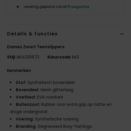
Swim
Levering gepland vanaf
10 augustus
Kleding
Details & functies
Accessoires
Dames Zwart Teenslippers
Schoenen
Stijl
ARJL100673
Kleurcode
bk3
Kenmerken
Fitness
Stof:
Synthetisch bovendeel
Snow
Bovendeel:
Mesh glitterlaag
Voetbed:
EVA voetbed
Buitenzool:
Rubber voor extra grip op natte en
droge ondergrond
Voering:
Synthetische voering
Branding:
Gegraveerd Roxy-hartlogo