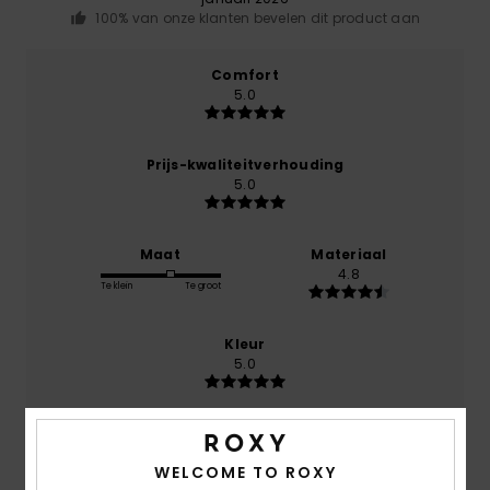
100% van onze klanten bevelen dit product aan
Comfort
5.0
Prijs-kwaliteitverhouding
5.0
Maat
Materiaal
4.8
Te klein
Te groot
Kleur
5.0
5
WELCOME TO ROXY
/5