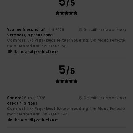
5
/5
Yvonne Alexandra
9. juni 2026
Geverifieerde aankoop
Very soft, a great shoe
Comfort
: 5
Prijs-kwaliteitverhouding
: 5
Maat
: Perfecte
/5
/5
maat
Materiaal
: 5
Kleur
: 5
/5
/5
Ik raad dit product aan
5
/5
Sandra
26. mei 2026
Geverifieerde aankoop
great flip flops
Comfort
: 5
Prijs-kwaliteitverhouding
: 5
Maat
: Perfecte
/5
/5
maat
Materiaal
: 5
Kleur
: 5
/5
/5
Ik raad dit product aan