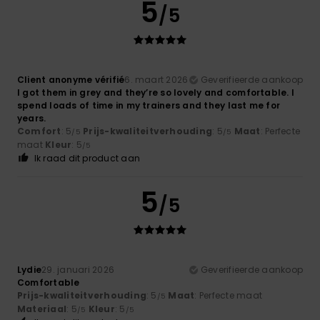
5
/5
Client anonyme vérifié
6. maart 2026
Geverifieerde aankoop
I got them in grey and they’re so lovely and comfortable. I
spend loads of time in my trainers and they last me for
years.
Comfort
: 5
Prijs-kwaliteitverhouding
: 5
Maat
: Perfecte
/5
/5
maat
Kleur
: 5
/5
Ik raad dit product aan
5
/5
Lydie
29. januari 2026
Geverifieerde aankoop
Comfortable
Prijs-kwaliteitverhouding
: 5
Maat
: Perfecte maat
/5
Materiaal
: 5
Kleur
: 5
/5
/5