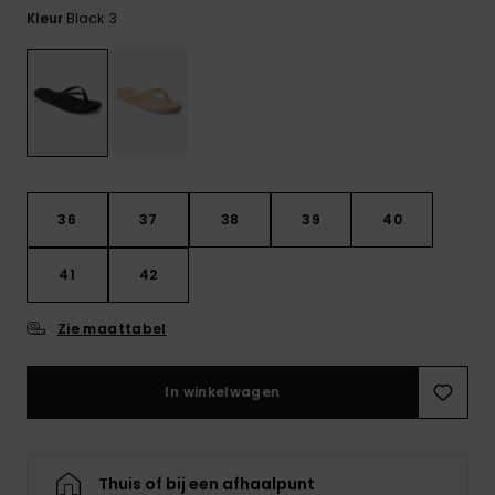
FAQ
Playsuits
Riemen &
Snowboard
Black 3
bekijken
Kleur
Technische
portemonne
ROXY APP
tassen
Shorts
Surf
Handschoen
VERLANGLIJST
Snow
& sjaals
Rokken
Accessoires
Schultassen
Schoolartik
Hoeden &
mutsen
36
37
38
39
40
Accessoires
Zonnebrillen
41
42
Zie maattabel
Wetsuits
In winkelwagen
Rashguards
neopreen
accessoires
Thuis of bij een afhaalpunt