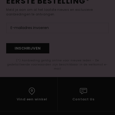
EERSTE BESTELLING*
Meld je aan om al het laatste nieuws en exclusieve
aanbiedingen te ontvangen.
INSCHRIJVEN
(*) Aanbieding geldig online voor nieuwe leden - De
gedetailleerde voorwaarden zijn beschikbaar in de welkomst e-
mail
Vind een winkel
Contact Us