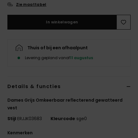
Swim
Zie maattabel
Kleding
In winkelwagen
Accessoires
Thuis of bij een afhaalpunt
Schoenen
Levering gepland vanaf
11 augustus
Fitness
Details & functies
Snow
Dames Grijs Omkeerbaar reflecterend gewatteerd
vest
Stijl
ERJJK03683
Kleurcode
sge0
Kenmerken