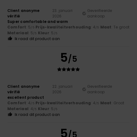
Client anonyme
23. januari
Geverifieerde
vérifié
2026
aankoop
Super comfortable and warm
Comfort
: 5
Prijs-kwaliteitverhouding
: 4
Maat
: Te groot
/5
/5
Materiaal
: 5
Kleur
: 5
/5
/5
Ik raad dit product aan
5
/5
Client anonyme
22. januari
Geverifieerde
vérifié
2026
aankoop
excellent product
Comfort
: 4
Prijs-kwaliteitverhouding
: 4
Maat
: Groot
/5
/5
Materiaal
: 4
Kleur
: 5
/5
/5
Ik raad dit product aan
5
/5