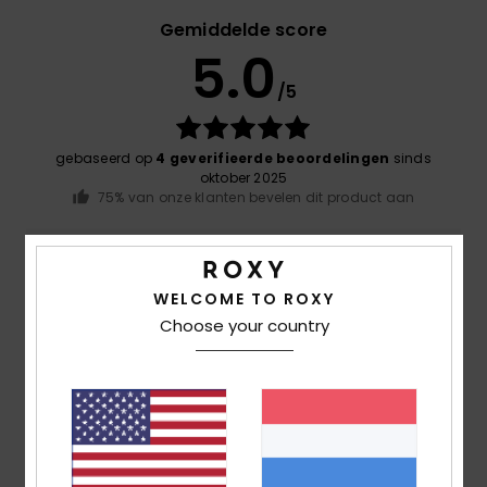
Gemiddelde score
5.0
/5
gebaseerd op
4 geverifieerde beoordelingen
sinds
oktober 2025
75% van onze klanten bevelen dit product aan
Comfort
4.8
WELCOME TO ROXY
Choose your country
Prijs-kwaliteitverhouding
4.3
Maat
Materiaal
4.8
Te klein
Te groot