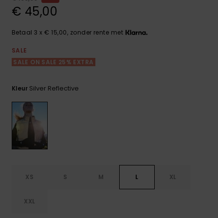
FAQ
Playsuits
Riemen &
Snowboard
€ 45,00
bekijken
Technische
portemonne
ROXY APP
tassen
Shorts
Surf
Betaal 3 x € 15,00, zonder rente met
Handschoen
VERLANGLIJST
Snow
& sjaals
SALE
Rokken
Accessoires
Schultassen
SALE ON SALE 25% EXTRA
Schoolartik
Hoeden &
Silver Reflective
Kleur
mutsen
Accessoires
Zonnebrillen
Wetsuits
Rashguards
XS
S
M
L
XL
neopreen
accessoires
XXL