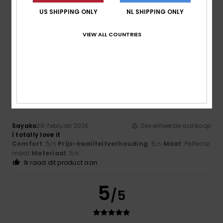
US SHIPPING ONLY
NL SHIPPING ONLY
Kleur
5.0
VIEW ALL COUNTRIES
5
/5
Sayako
28. februari 2026
Geverifieerde aankoop
I totally love it
Comfort
: 5
Prijs-kwaliteitverhouding
: 5
Maat
: Perfecte
/5
/5
maat
Materiaal
: 5
/5
Ik raad dit product aan
5
/5