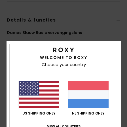
Swim
Details & functies
Kleding
Dames Blauw Basic vervangingslens
Accessoires
Stijl
ERJGL03008
Kleurcode
blk8
Schoenen
Kenmerken
WELCOME TO ROXY
Choose your country
Lens:
Dubbele cilindrische lens
Fitness
Anti-condens- en krasbestendige coating
UV-bescherming:
100% UV-bescherming
Snow
Garantie:
2 jaar garantie
Norm:
Gecertificeerd EN 174
Samenstelling
[Hoofdstof] 100% plastic
US SHIPPING ONLY
NL SHIPPING ONLY
VIEW ALL COUNTRIES