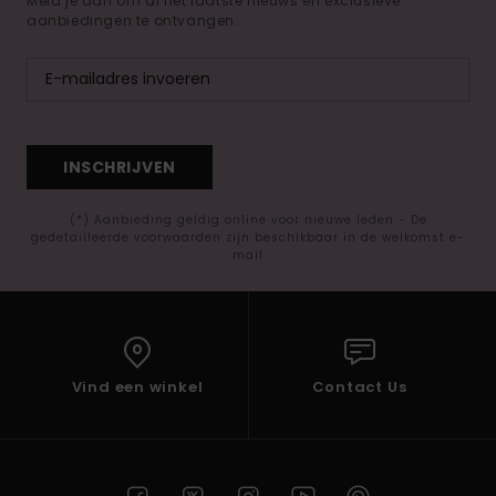
Meld je aan om al het laatste nieuws en exclusieve
aanbiedingen te ontvangen.
INSCHRIJVEN
(*) Aanbieding geldig online voor nieuwe leden - De
gedetailleerde voorwaarden zijn beschikbaar in de welkomst e-
mail
Vind een winkel
Contact Us