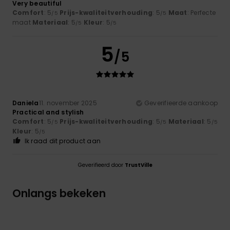
Very beautiful
Comfort
: 5
Prijs-kwaliteitverhouding
: 5
Maat
: Perfecte
/5
/5
maat
Materiaal
: 5
Kleur
: 5
/5
/5
5
/5
Daniela
11. november 2025
Geverifieerde aankoop
Practical and stylish
Comfort
: 5
Prijs-kwaliteitverhouding
: 5
Materiaal
: 5
/5
/5
/5
Kleur
: 5
/5
Ik raad dit product aan
Geverifieerd door
TrustVille
Onlangs bekeken