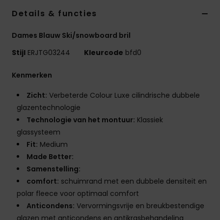
Swim
Details & functies
Kleding
Dames Blauw Ski/snowboard bril
Stijl
ERJTG03244
Kleurcode
bfd0
Accessoires
Kenmerken
Schoenen
Zicht:
Verbeterde Colour Luxe cilindrische dubbele
glazentechnologie
Technologie van het montuur:
Klassiek
Fitness
glassysteem
Fit:
Medium
Snow
Made Better:
Samenstelling:
comfort:
schuimrand met een dubbele densiteit en
polar fleece voor optimaal comfort
Anticondens:
Vervormingsvrije en breukbestendige
glazen met anticondens en antikrasbehandeling