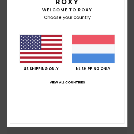
5.0
WELCOME TO ROXY
/5
Choose your country
gebaseerd op
3 geverifieerde beoordelingen
sinds
november 2025
33% van onze klanten bevelen dit product aan
Comfort
4.7
US SHIPPING ONLY
NL SHIPPING ONLY
VIEW ALL COUNTRIES
Prijs-kwaliteitverhouding
4.7
Maat
Materiaal
4.7
Te klein
Te groot