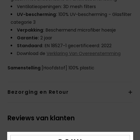
Ventilatieopeningen: 3D mesh filters
UV-bescherming:
100% UV-bescherming - Glasfilter
categorie 3
Verpakking:
Beschermend microfiber hoesje
Garantie:
2 jaar
Standaard:
EN 18527-1 gecertificeerd: 2022
Download de
Verklaring Van Overeenstemming
Samenstelling
[Hoofdstof] 100% plastic
Bezorging en Retour
Reviews van klanten
Gemiddelde score