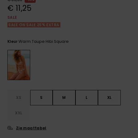
FAQ
Playsuits
Riemen &
Snowboard
bekijken
€ 11,25
Technische
portemonne
ROXY APP
tassen
SALE
Shorts
Surf
SALE ON SALE 25% EXTRA
Handschoen
VERLANGLIJST
Snow
& sjaals
Rokken
Accessoires
Schultassen
Warm Taupe Hibi Square
Kleur
Schoolartik
Hoeden &
mutsen
Accessoires
Zonnebrillen
Wetsuits
XS
S
M
L
XL
Rashguards
XXL
neopreen
accessoires
Zie maattabel