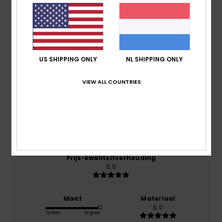
Gemiddelde score
5.0
/5
US SHIPPING ONLY
NL SHIPPING ONLY
gebaseerd op
1 geverifieerde beoordelingen
sinds
VIEW ALL COUNTRIES
juli 2026
100% van onze klanten bevelen dit product aan
Comfort
5.0
Prijs-kwaliteitverhouding
5.0
Maat
Materiaal
5.0
Te klein
Te groot