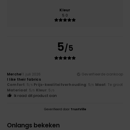
Kleur
5.0
5
/5
Merche
11. juli 2026
Geverifieerde aankoop
I like their fabrics
Comfort
: 5
Prijs-kwaliteitverhouding
: 5
Maat
: Te groot
/5
/5
Materiaal
: 5
Kleur
: 5
/5
/5
Ik raad dit product aan
Geverifieerd door
TrustVille
Onlangs bekeken