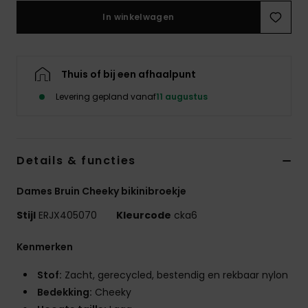
Swim
In winkelwagen
Kleding
Thuis of bij een afhaalpunt
Accessoires
Levering gepland vanaf
11 augustus
Schoenen
Details & functies
Fitness
Dames Bruin Cheeky bikinibroekje
Snow
Stijl
ERJX405070
Kleurcode
cka6
Kenmerken
Stof:
Zacht, gerecycled, bestendig en rekbaar nylon
Bedekking:
Cheeky