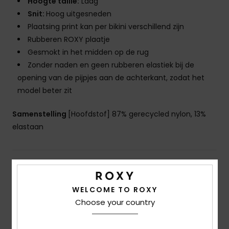
Hoogte taille:
Laag
Snit:
Hoog uitgesneden
Plaatsing print kan per bikini verschillend zijn
Rubberen ROXY plaatje
Gesmokt in het midden op de rug
Zonder naden en geen rubberen elastiek bij de
opening van de pijpjes aan de achterkant, zodat het
model beter zit
Samenstelling
[Hoofdstof] 87% gerecycled nylon, 13%
elastaan
Bezorging en Retour
WELCOME TO ROXY
Choose your country
Reviews van klanten