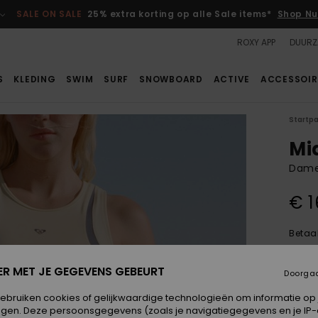
SALE ON SALE
25% extra korting op alle Sale items*
Shop Nu
ROXY APP
DUURZ
S
KLEDING
SWIM
SURF
SNOWBOARD
ACTIVE
ACCESSOIR
Startp
Mi
Dame
€ 1
Betaal
ER MET JE GEGEVENS GEBEURT
Doorga
Kleur
gebruiken cookies of gelijkwaardige technologieën om informatie op
egen. Deze persoonsgegevens (zoals je navigatiegegevens en je IP