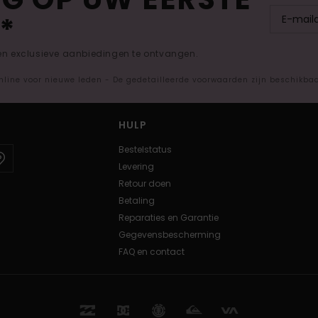
*
 en exclusieve aanbiedingen te ontvangen.
nline voor nieuwe leden - De gedetailleerde voorwaarden zijn beschikba
HULP
Bestelstatus
Levering
Retour doen
Betaling
Reparaties en Garantie
Gegevensbescherming
FAQ en contact