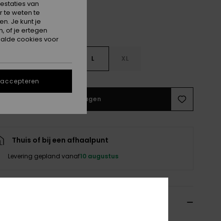
estaties van
 te weten te
n. Je kunt je
, of je ertegen
alde cookies voor
S
S
M
L
XL
 accepteren
In winkelwagen
Thuis of bij een afhaalpunt
Levering gepland vanaf
10 augustus
hrijving