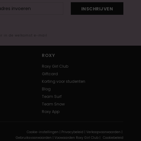
INSCHRIJVEN
ar in de welkomst e-mail
ROXY
Roxy Girl Club
Giftcard
Korting voor studenten
Blog
Team Surf
Team Snow
Roxy App
Cookie-instellingen |
Privacybeleid |
Verkoopvoorwaarden |
Gebruiksvoorwaarden |
Voowaarden Roxy Girl Club |
Cookiebeleid