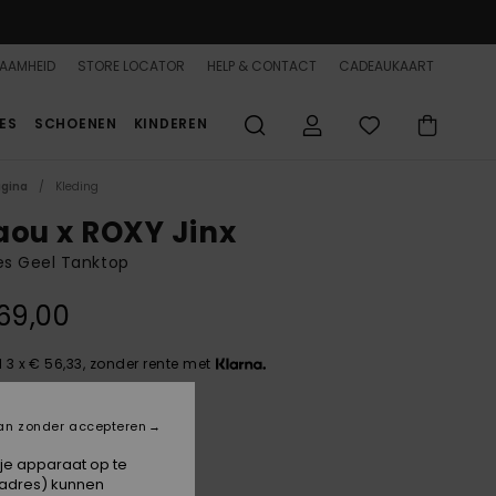
AAMHEID
STORE LOCATOR
HELP & CONTACT
CADEAUKAART
ES
SCHOENEN
KINDEREN
agina
Kleding
aou x ROXY Jinx
s Geel Tanktop
69,00
 3 x € 56,33, zonder rente met
an zonder accepteren
Lemonade
 je apparaat op te
-adres) kunnen