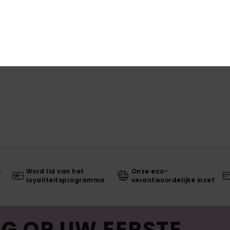
0
Word lid van het
Onze eco-
loyaliteitsprogramma
verantwoordelijke inzet
G OP UW EERSTE