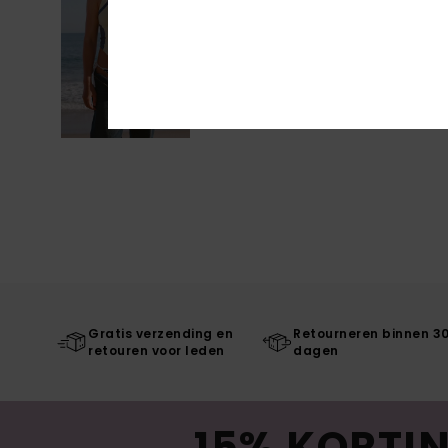
Gratis verzending en
Retourneren binnen 3
retouren voor leden
dagen
15% KORTIN