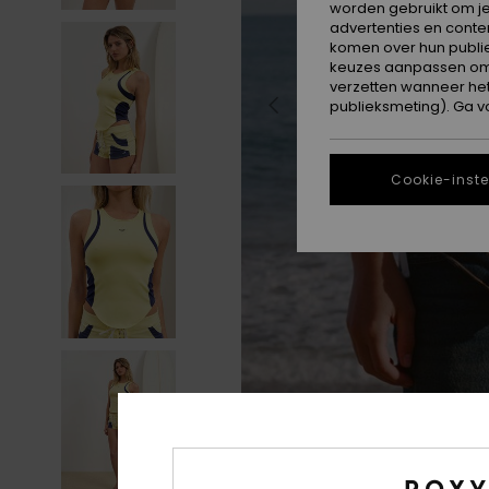
worden gebruikt om je
advertenties en conte
komen over hun publie
keuzes aanpassen om c
verzetten wanneer he
publieksmeting). Ga v
Cookie-inste