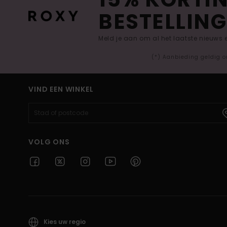
BESTELLING
Meld je aan om al het laatste nieuws
(*) Aanbieding geldig o
VIND EEN WINKEL
VOLG ONS
Kies uw regio