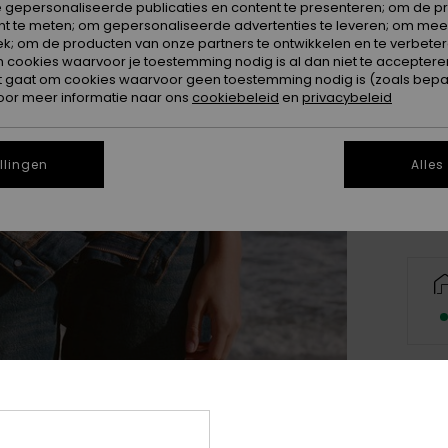
 gepersonaliseerde publicaties en content te presenteren; om de pr
nt te meten; om gepersonaliseerde advertenties te leveren; om meer
k; om de producten van onze partners te ontwikkelen en te verbetere
ookies waarvoor je toestemming nodig is al dan niet te accepteren
t gaat om cookies waarvoor geen toestemming nodig is (zoals bepa
oor meer informatie naar ons
cookiebeleid
en
privacybeleid
X
llingen
Alles
Besc