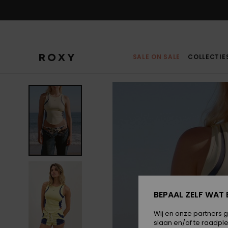
Ga
naar
Productinformatie
SALE ON SALE
COLLECTIE
BEPAAL ZELF WAT 
Wij en onze partners 
slaan en/of te raadpl