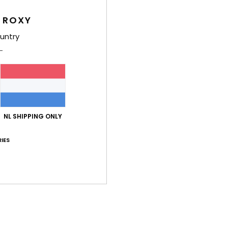
De Ji
gladd
 ROXY
skin"
untry
uitst
gestr
gemaa
Deta
NL SHIPPING ONLY
Bez
IES