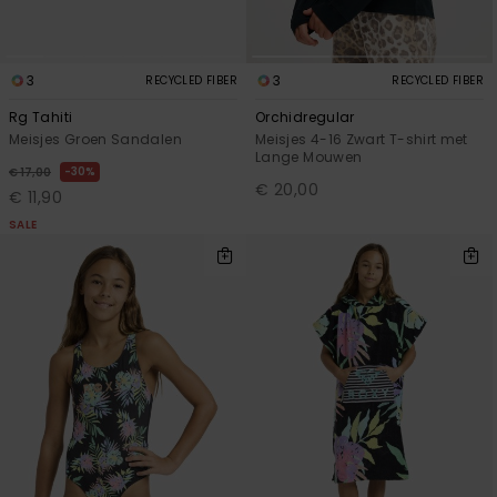
3
3
RECYCLED FIBER
RECYCLED FIBER
Rg Tahiti
Orchidregular
Meisjes Groen Sandalen
Meisjes 4-16 Zwart T-shirt met
Lange Mouwen
30%
€ 17,00
€ 20,00
€ 11,90
SALE