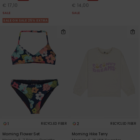
Swim
€ 17,10
€ 14,00
SALE
SALE
SALE ON SALE 25% EXTRA
Kleding
Accessoires
Schoenen
Fitness
Snow
1
2
RECYCLED FIBER
RECYCLED FIBER
Morning Flower Set
Morning Hike Terry