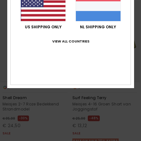
US SHIPPING ONLY
NL SHIPPING ONLY
VIEW ALL COUNTRIES
1
4
Shell Dream
Surf Feeling Terry
Meisjes 2-7 Roze Bedekkend
Meisjes 4-16 Groen Short van
Strandmodel
Joggingstof
30%
48%
€ 35,00
€ 25,00
€ 24,50
€ 13,12
SALE
SALE
SALE ON SALE 25% EXTRA