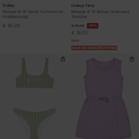
Sidley
Lineup Terry
Meisjes 8-16 Zwart Technische
Meisjes 4-16 Blauw Oversized
middenlaag
Sweater
€ 65,00
55%
€ 40,00
€ 18,00
SALE
SALE ON SALE 25% EXTRA