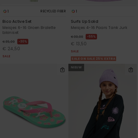
1
1
RECYCLED FIBER
Bico Active Set
Surfs Up Solid
Meisjes 6-16 Groen Bralette
Meisjes 4-16 Paars Tank Jurk
bikiniset
55%
€ 30,00
30%
€ 35,00
€ 13,50
€ 24,50
SALE
SALE
SALE ON SALE 25% EXTRA
NIEUW