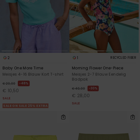
2
1
RECYCLED FIBER
Baby One More Time
Morning Flower One-Piece
Meisjes 4-16 Blauw Kort T-shirt
Meisjes 2-7 Blauw Eendelig
Badpak
48%
€ 20,00
30%
€ 40,00
€ 10,50
€ 28,00
SALE
SALE
SALE ON SALE 25% EXTRA