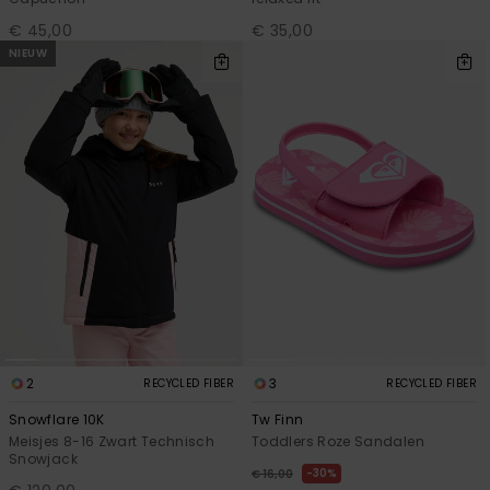
€ 45,00
€ 35,00
NIEUW
2
3
RECYCLED FIBER
RECYCLED FIBER
Snowflare 10K
Tw Finn
Meisjes 8-16 Zwart Technisch
Toddlers Roze Sandalen
Snowjack
30%
€ 16,00