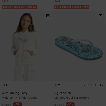
FAQ
Playsuits
Riemen &
Snowboard
SALE
SALE
bekijken
Technische
portemonne
SALE ON SALE 25% EXTRA
SALE ON SALE 25% EXTRA
ROXY APP
tassen
Shorts
Surf
Handschoen
VERLANGLIJST
Snow
& sjaals
Rokken
Accessoires
Schultassen
Schoolartik
Hoeden &
mutsen
Accessoires
Zonnebrillen
Wetsuits
Rashguards
4
2
RECYCLED FIBER
neopreen
Surf Feeling Terry
Rg Pebbles
accessoires
Meisjes 4-16 Wit Hoodie
Meisjes Geel Sandalen
55%
30%
€ 38,00
€ 20,00