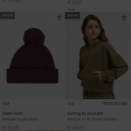
€ 120,00
€ 11,20
SALE
NIEUW
NIEUW
3
2
RECYCLED FIBER
Silent Frost
Surfing By Daylight
Meisjes Paars Muts
Meisjes 4-16 Groen Hoodie
€ 25,00
€ 40,00