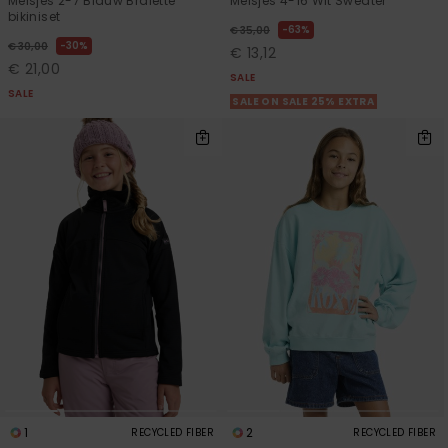
Meisjes 2-7 Blauw Bralette
Meisjes 4-16 Wit Sweater
bikiniset
63%
€ 35,00
30%
€ 30,00
€ 13,12
€ 21,00
SALE
SALE
SALE ON SALE 25% EXTRA
1
2
RECYCLED FIBER
RECYCLED FIBER