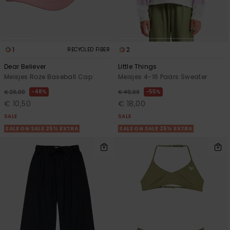
1
2
RECYCLED FIBER
Dear Believer
Little Things
Meisjes Roze Baseball Cap
Meisjes 4-16 Paars Sweater
48%
55%
€ 20,00
€ 40,00
€ 10,50
€ 18,00
SALE
SALE
SALE ON SALE 25% EXTRA
SALE ON SALE 25% EXTRA