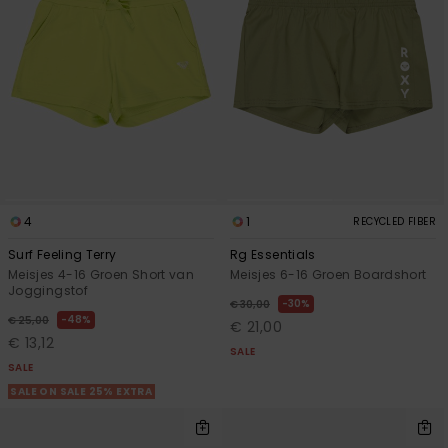
4
1
RECYCLED FIBER
Surf Feeling Terry
Rg Essentials
Meisjes 4-16 Groen Short van
Meisjes 6-16 Groen Boardshort
Joggingstof
30%
€ 30,00
48%
€ 25,00
€ 21,00
€ 13,12
SALE
SALE
SALE ON SALE 25% EXTRA