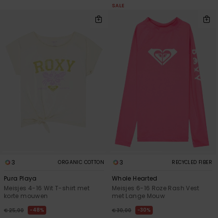
SALE
3
3
ORGANIC COTTON
RECYCLED FIBER
Pura Playa
Whole Hearted
Meisjes 4-16 Wit T-shirt met
Meisjes 6-16 Roze Rash Vest
korte mouwen
met Lange Mouw
48%
30%
€ 25,00
€ 30,00