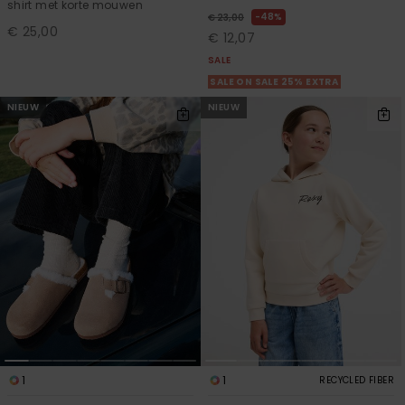
shirt met korte mouwen
48%
€ 23,00
€ 25,00
€ 12,07
SALE
SALE ON SALE 25% EXTRA
NIEUW
NIEUW
1
1
RECYCLED FIBER