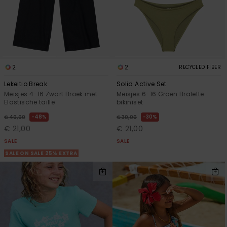
2
2
RECYCLED FIBER
Lekeitio Break
Solid Active Set
Meisjes 4-16 Zwart Broek met
Meisjes 6-16 Groen Bralette
Elastische taille
bikiniset
48%
30%
€ 40,00
€ 30,00
€ 21,00
€ 21,00
SALE
SALE
SALE ON SALE 25% EXTRA