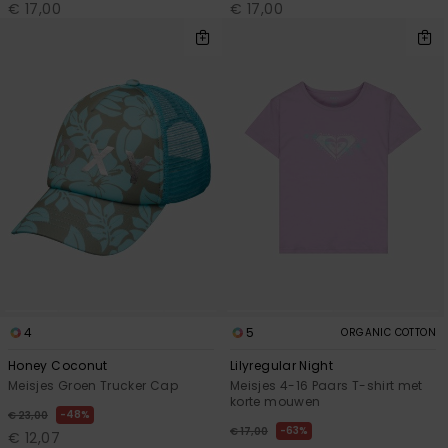
€ 17,00
€ 17,00
4
5
ORGANIC COTTON
Honey Coconut
Lilyregular Night
Meisjes Groen Trucker Cap
Meisjes 4-16 Paars T-shirt met
korte mouwen
48%
€ 23,00
63%
€ 17,00
€ 12,07