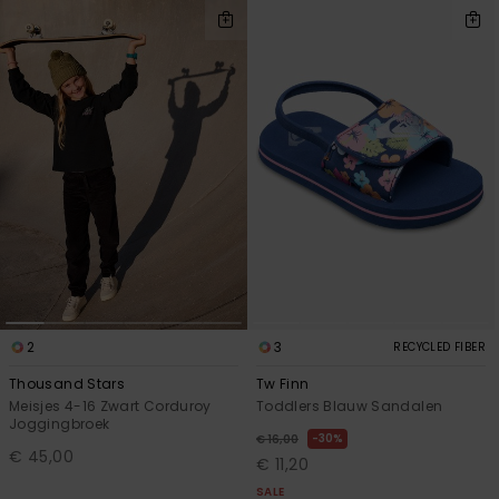
2
3
RECYCLED FIBER
Thousand Stars
Tw Finn
Meisjes 4-16 Zwart Corduroy
Toddlers Blauw Sandalen
Joggingbroek
30%
€ 16,00
€ 45,00
€ 11,20
SALE