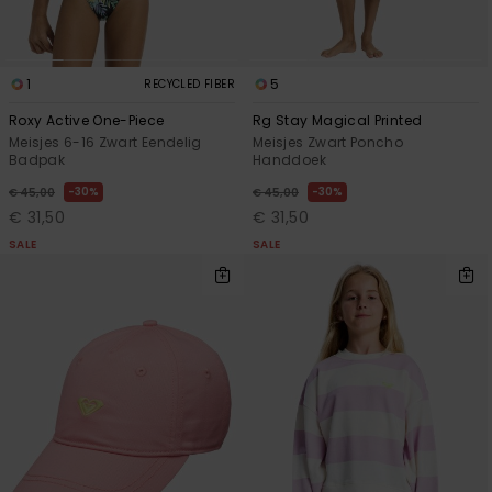
1
5
RECYCLED FIBER
Roxy Active One-Piece
Rg Stay Magical Printed
Meisjes 6-16 Zwart Eendelig
Meisjes Zwart Poncho
Badpak
Handdoek
30%
30%
€ 45,00
€ 45,00
€ 31,50
€ 31,50
SALE
SALE