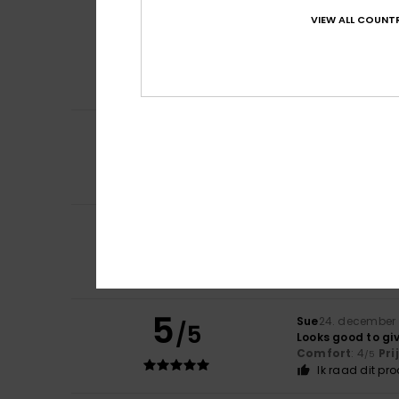
VIEW ALL COUNTR
Jane
3. mei 2026
5
/5
Great quality and
average height 6 y
Comfort
: 5
Pri
/5
Ik raad dit pr
5
Client anonyme v
/5
colours, graphic
Comfort
: 4
Pri
/5
Ik raad dit pr
4
Client anonyme v
/5
resistant and du
Comfort
: 4
Pri
/5
Ik raad dit pr
5
Sue
24. december
/5
Looks good to gi
Comfort
: 4
Pri
/5
Ik raad dit pr