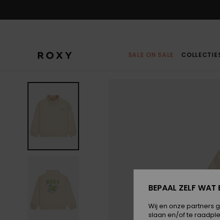
Ga
naar
Productinformatie
SALE ON SALE
COLLECTIE
BEPAAL ZELF WAT 
Wij en onze partners 
slaan en/of te raadpl