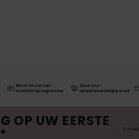
0
Word lid van het
Onze eco-
loyaliteitsprogramma
verantwoordelijke inzet
G OP UW EERSTE
*