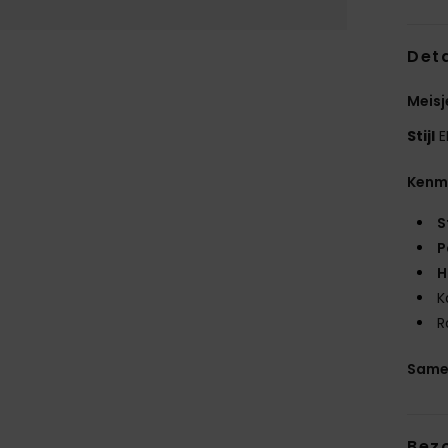
Deta
Meisj
Stijl
E
Kenm
S
P
H
K
R
Same
Bez