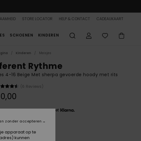
AAMHEID
STORE LOCATOR
HELP & CONTACT
CADEAUKAART
ES
SCHOENEN
KINDEREN
agina
Kinderen
Meisjes
fferent Rythme
es 4-16 Beige Met sherpa gevoerde hoody met rits
(6 Reviews)
0,00
 3 x € 16,67, zonder rente met
an zonder accepteren
Parchment
 je apparaat op te
-adres) kunnen