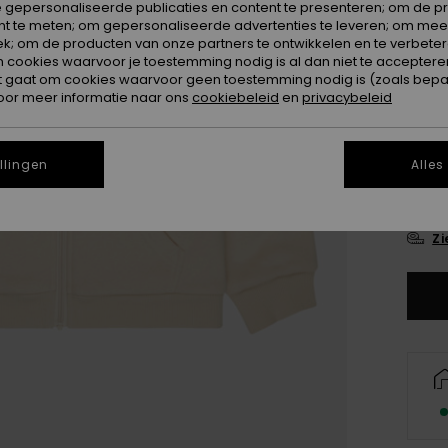
 gepersonaliseerde publicaties en content te presenteren; om de pr
nt te meten; om gepersonaliseerde advertenties te leveren; om meer
k; om de producten van onze partners te ontwikkelen en te verbetere
ookies waarvoor je toestemming nodig is al dan niet te accepteren
t gaat om cookies waarvoor geen toestemming nodig is (zoals bepa
oor meer informatie naar ons
cookiebeleid
en
privacybeleid
4
llingen
Alles
16
Zi