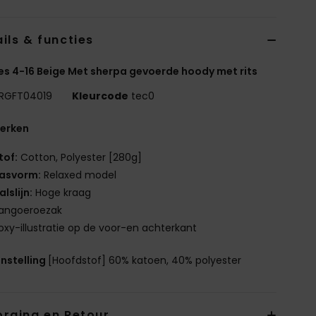
ils & functies
es 4-16 Beige Met sherpa gevoerde hoody met rits
RGFT04019
Kleurcode
tec0
erken
tof:
Cotton, Polyester [280g]
asvorm:
Relaxed model
alslijn:
Hoge kraag
angoeroezak
oxy-illustratie op de voor-en achterkant
nstelling
[Hoofdstof] 60% katoen, 40% polyester
orging en Retour