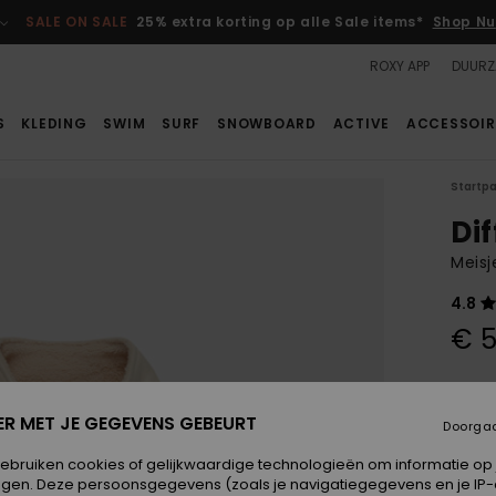
SALE ON SALE
25% extra korting op alle Sale items*
Shop Nu
ROXY APP
DUURZ
S
KLEDING
SWIM
SURF
SNOWBOARD
ACTIVE
ACCESSOIR
Startp
Di
Meisj
4.8
€ 5
Betaal
ER MET JE GEGEVENS GEBEURT
Doorga
Kleur
gebruiken cookies of gelijkwaardige technologieën om informatie op
egen. Deze persoonsgegevens (zoals je navigatiegegevens en je IP