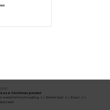
IES
 nice design on back. You need to size up though as they’re very sm
ear old, it fits perfect.
js-kwaliteitverhouding
: 4
Maat
: Te klein
Materiaal
: 5
Kleur
: 5
/5
/5
/5
oduct aan
érifié
23. januari 2026
s, good taste
js-kwaliteitverhouding
: 4
Maat
: Perfecte maat
Kleur
: 4
/5
/5
oduct aan
érifié
22. januari 2026
rable product
js-kwaliteitverhouding
: 4
Maat
: Perfecte maat
Materiaal
: 4
Kle
/5
/5
oduct aan
 2025
ve as a Christmas present
js-kwaliteitverhouding
: 4
Materiaal
: 4
Kleur
: 5
/5
/5
/5
oduct aan