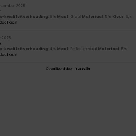
december 2025
r
js-kwaliteitverhouding
: 5
Maat
: Groot
Materiaal
: 5
Kleur
: 5
/5
/5
/5
oduct aan
r 2025
y
js-kwaliteitverhouding
: 4
Maat
: Perfecte maat
Materiaal
: 5
/5
/5
oduct aan
Geverifieerd door
TrustVille