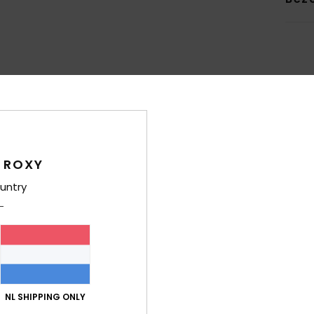
Gemiddelde score
4.8
/5
 ROXY
untry
gebaseerd op
6 geverifieerde beoordelingen
sinds oktober 2025
100% van onze klanten bevelen dit product aan
-kwaliteitverhouding
Maat
Mate
4.2
4
Te klein
Te groot
NL SHIPPING ONLY