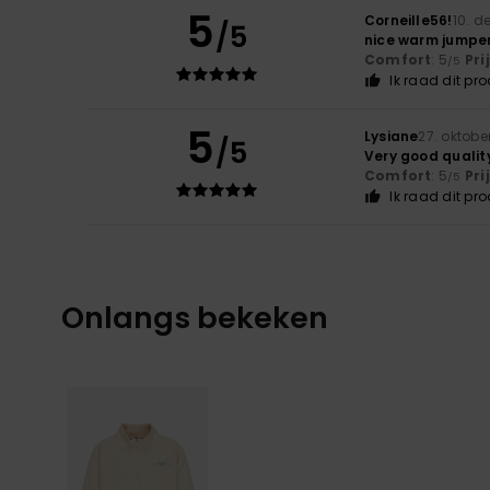
5
Corneille56!
10. 
/5
nice warm jumpe
Comfort
: 5
Pri
/5
Ik raad dit pr
5
Lysiane
27. oktobe
/5
Very good qualit
Comfort
: 5
Pri
/5
Ik raad dit pr
Onlangs bekeken