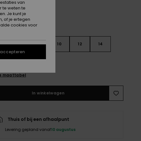
estaties van
 te weten te
n. Je kunt je
, of je ertegen
alde cookies voor
6
8
10
12
14
 accepteren
e maattabel
In winkelwagen
Thuis of bij een afhaalpunt
Levering gepland vanaf
10 augustus