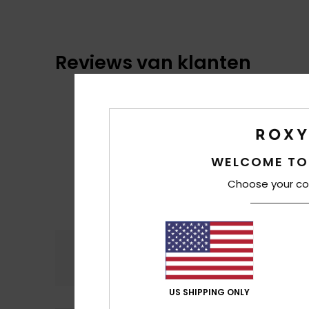
Reviews van klanten
WELCOME TO
Choose your co
Comfort
Prijs
4.5
US SHIPPING ONLY