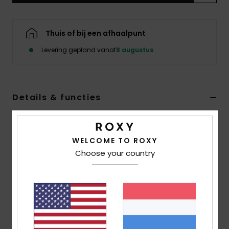
Swim
Thuis of bij een afhaalpunt
Kleding
Levering gepland vanaf
8 augustus
Accessoires
Schoenen
Details & functies
Dames Bruin Jumpsuit met strandlook
Fitness
Stijl
ERJX603497
Kleurcode
crv0
WELCOME TO ROXY
Choose your country
Snow
Kenmerken
Stof:
gehaakte stof van katoen en polyester
pasvorm:
regular
Blote rug met trekkoord rond de hals
Enkelhoogte