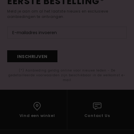
EERSTE BESTELLING*
Meld je aan om al het laatste nieuws en exclusieve
aanbiedingen te ontvangen.
INSCHRIJVEN
(*) Aanbieding geldig online voor nieuwe leden - De
gedetailleerde voorwaarden zijn beschikbaar in de welkomst e-
mail
Vind een winkel
Contact Us