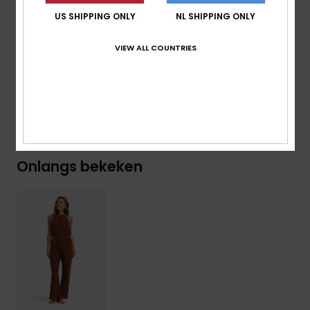
tailleband:
elastische tailleband
US SHIPPING ONLY
NL SHIPPING ONLY
Metalen ROXY-plaatje op de achterkant
VIEW ALL COUNTRIES
Samenstelling
[Hoofdstof] 50% katoen, 50% polyester
Bezorging en Retour
Onlangs bekeken