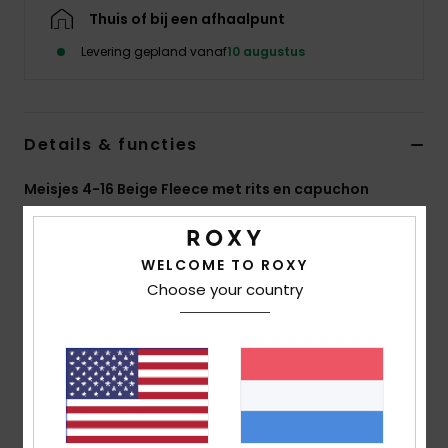
Swim
Thuis of bij een afhaalpunt
Levering gepland vanaf
10 augustus
Kleding
Accessoires
Details & functies
Schoenen
Meisjes 4-16 Beige Fleece met rits en capuchon
Stijl
ERGPF03096
Kleurcode
tgj0
Fitness
WELCOME TO ROXY
Kenmerken
Choose your country
Snow
Stof:
100% Polyester, [470 G/M2]
Pasvorm:
Relaxed Model
Halslijn:
Met Capuchon
Sluiting:
Ritssluiting Aan De Voorkant Met
Contrasterende Kleur
Overig:
Elastische Boord Aan De Mouw