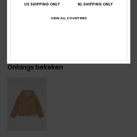
Branding:
Roxy Hartborduurwerk Op De Borstzak
US SHIPPING ONLY
NL SHIPPING ONLY
Samenstelling
[Hoofdstof] 100% polyester
VIEW ALL COUNTRIES
Bezorging en Retour
Onlangs bekeken